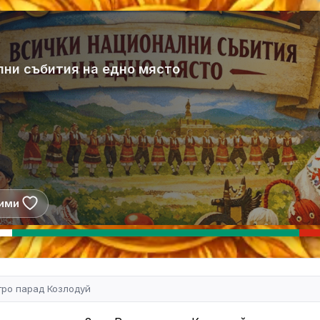
лни събития на едно място
ими
тро парад Козлодуй