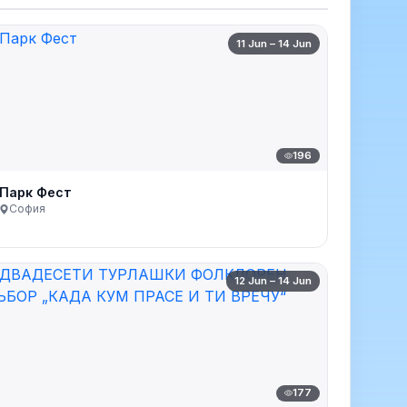
11 Jun – 14 Jun
196
Парк Фест
София
12 Jun – 14 Jun
177