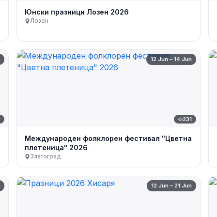
Юнски празници Лозен 2026
Лозен
n
12 Jun – 14 Jun
0
231
Международен фолклорен фестивал "Цветна
плетеница" 2026
Златоград
n
12 Jun – 21 Jun