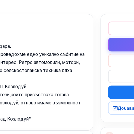
дара.
проведохме едно уникално събитие на
 интерес. Ретро автомобили, мотори,
ро селскостопанска техника бяха
ЕЦ Козлодуй.
тези,които присъстваха тогава.
Козлодуй, отново имаме възможност
Добави
арад Козлодуй"