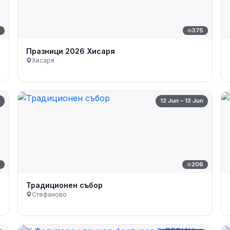
4
375
Празници 2026 Хисаря
Хисаря
n
12 Jun – 13 Jun
7
206
Традиционен събор
Стефаново