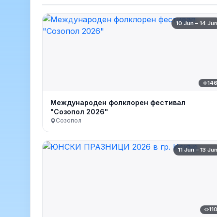
10 Jun – 14 Ju
14
Международен фолклорен фестивал
"Созопол 2026"
Созопол
11 Jun – 13 Ju
11