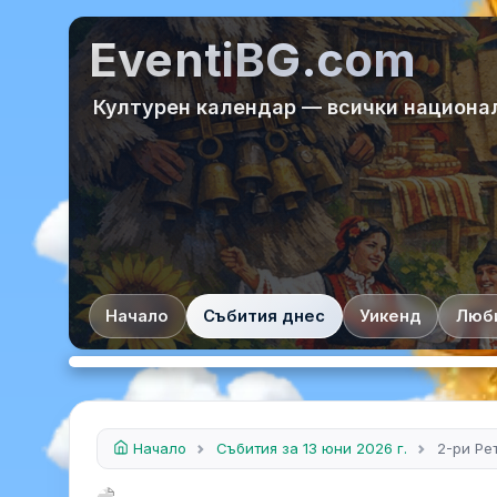
EventiBG.com
Културен календар — всички национа
Начало
Събития днес
Уикенд
Люб
Начало
Събития за 13 юни 2026 г.
2-ри Ре