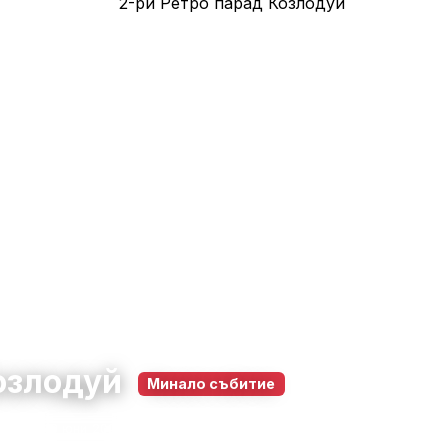
Козлодуй
Минало събитие
ца
13 юни 2026
10:00 – 22:00
185
0
0