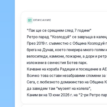
ОПИСАНИЕ
"Пак ще се срещнем след 7 години"
Ретро парад "Козлодуй" се завръща в кален
През 2019 г. съвместно с Община Козлодуй 
брега на Дунав, което генерира много голям
велосипеди, камиони, пожарни, а дори и рет
изложени в сенчестия Ботев парк.
Качване на кораба Радецки и посещение в А
Всичко това остави незабравими спомени за 
Сега, с любезното домакинство на Община 
да заведем там "музеят на колела",
Каним ви на 13 юни 2026 г. на "2-ри Ретро п