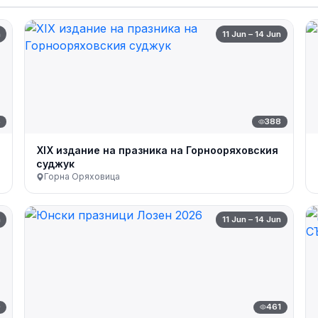
n
11 Jun – 14 Jun
6
388
XIX издание на празника на Горнооряховския
суджук
Горна Оряховица
n
11 Jun – 14 Jun
0
461