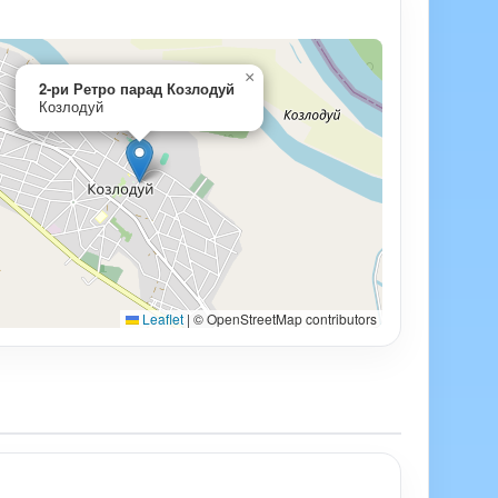
×
2-ри Ретро парад Козлодуй
Козлодуй
Leaflet
|
© OpenStreetMap contributors