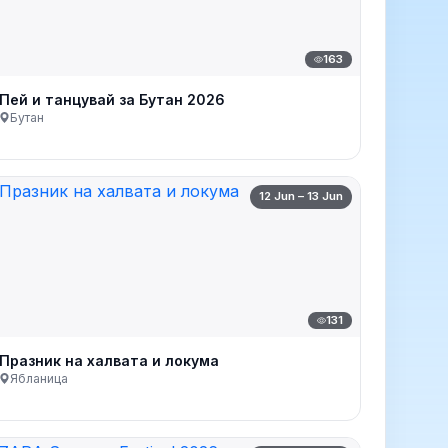
163
Пей и танцувай за Бутан 2026
Бутан
12 Jun – 13 Jun
131
Празник на халвата и локума
Ябланица