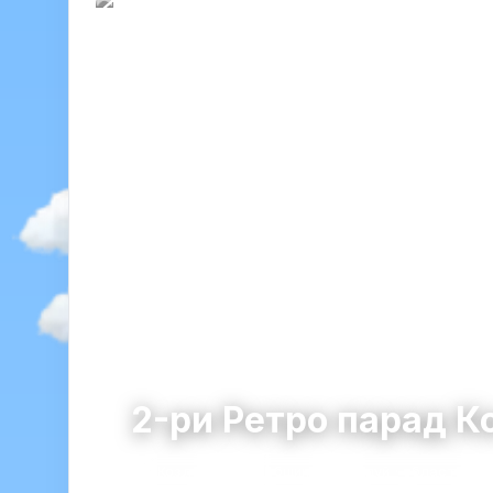
2-ри Ретро парад 
Козлодуй
община Козлодуй · област Вра