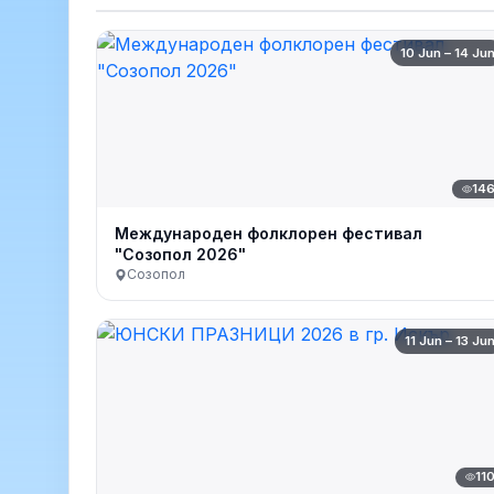
10 Jun – 14 Ju
14
Международен фолклорен фестивал
"Созопол 2026"
Созопол
11 Jun – 13 Ju
11