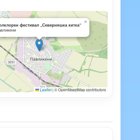
×
олклорен фестивал „Северняшка китка“
вликени
Leaflet
|
© OpenStreetMap contributors