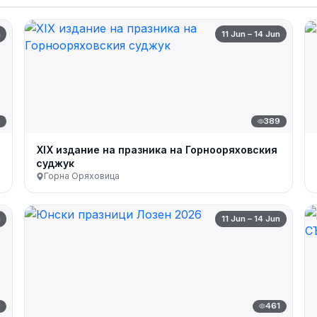
n
11 Jun – 14 Jun
6
389
XIX издание на празника на Горнооряховския
суджук
Горна Оряховица
n
11 Jun – 14 Jun
0
461