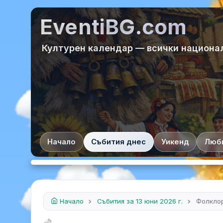
EventiBG.com
Културен календар — всички национа
Начало
Събития днес
Уикенд
Люб
Начало
Събития за 13 юни 2026 г.
Фолклор