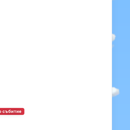
о събитие
102
0
0