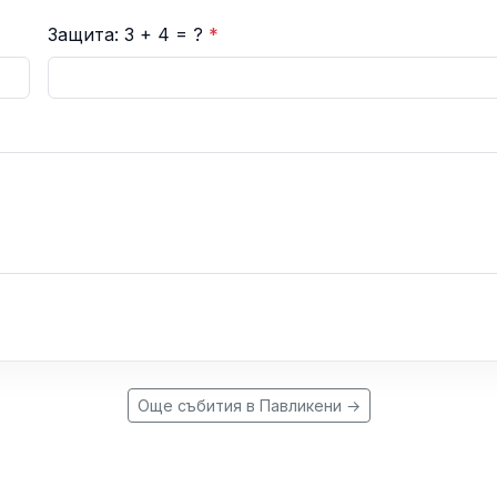
Защита: 3 + 4 = ?
*
Още събития в Павликени →