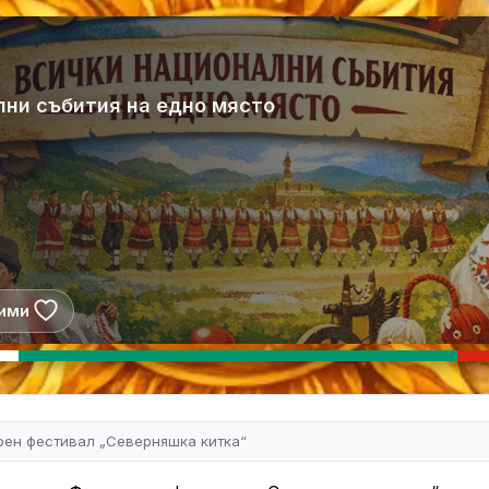
лни събития на едно място
ими
ен фестивал „Северняшка китка“