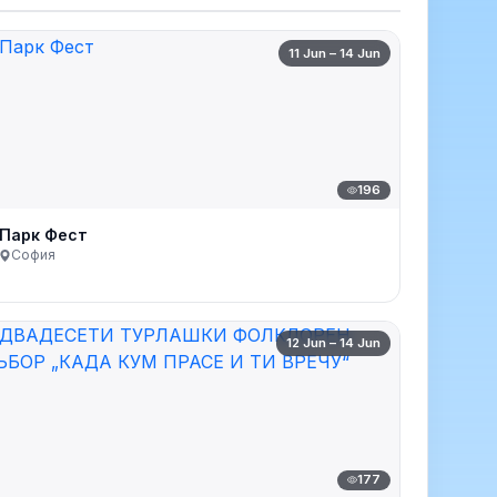
11 Jun – 14 Jun
196
Парк Фест
София
12 Jun – 14 Jun
177