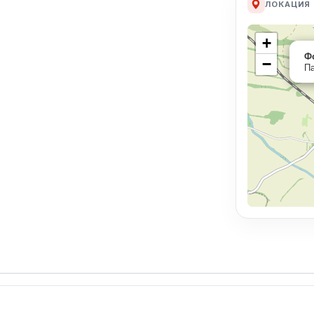
ЛОКАЦИЯ
+
Ф
−
Па