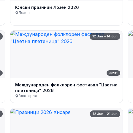
Юнски празници Лозен 2026
Лозен
n
12 Jun – 14 Jun
0
231
Международен фолклорен фестивал "Цветна
плетеница" 2026
Златоград
n
12 Jun – 21 Jun