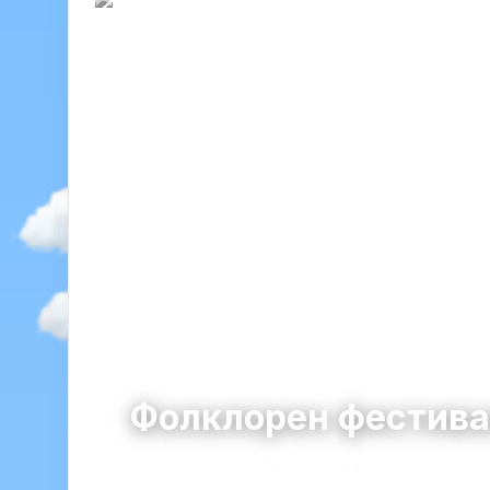
Фолклорен фестива
Павликени
община Павликени · област В