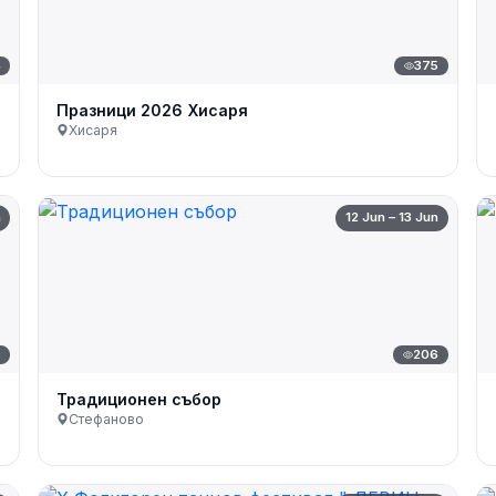
4
375
Празници 2026 Хисаря
Хисаря
n
12 Jun – 13 Jun
7
206
Традиционен събор
Стефаново