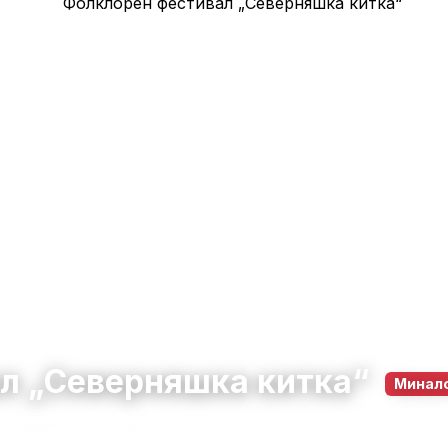
л „Северняшка китка“
Минал
елико Търново
13 юни 2026 – 14 юни 2026
10:00 – 22:00