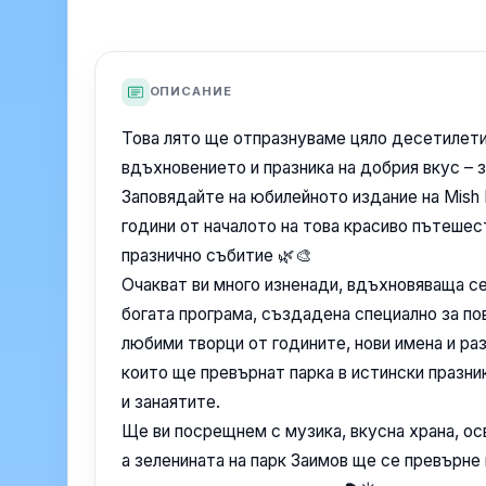
ОПИСАНИЕ
Това лято ще отпразнуваме цяло десетилети
вдъхновението и празника на добрия вкус – з
Заповядайте на юбилейното издание на Mish
години от началото на това красиво пътешес
празнично събитие 🌿🎨
Очакват ви много изненади, вдъхновяваща се
богата програма, създадена специално за п
любими творци от годините, нови имена и ра
които ще превърнат парка в истински празн
и занаятите.
Ще ви посрещнем с музика, вкусна храна, ос
а зеленината на парк Заимов ще се превърне