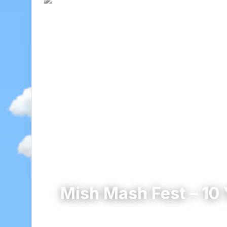
Mish Mash Fest – 10 
София
община Столична · област София 