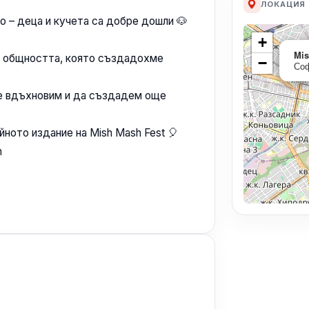
ЛОКАЦИЯ
 – деца и кучета са добре дошли 🐶
+
Mis
на общността, която създадохме
−
Со
се вдъхновим и да създадем още
йното издание на Mish Mash Fest 🎈
n