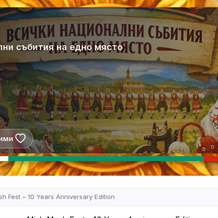
лни събития на едно място
ими
h Fest – 10 Years Anniversary Edition