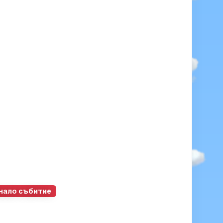
нало събитие
0
0