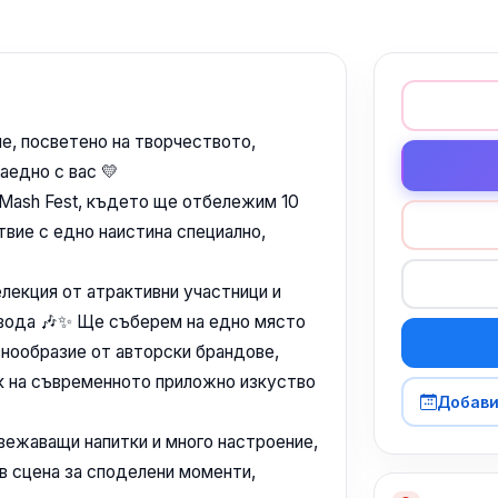
е, посветено на творчеството,
аедно с вас 💛
 Mash Fest, където ще отбележим 10
твие с едно наистина специално,
лекция от атрактивни участници и
овода 🎶✨ Ще съберем на едно място
знообразие от авторски брандове,
ик на съвременното приложно изкуство
Добави
вежаващи напитки и много настроение,
 в сцена за споделени моменти,