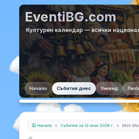
EventiBG.com
Културен календар — всички национа
Начало
Събития днес
Уикенд
Люб
Начало
Събития за 12 юни 2026 г.
Mish Mas