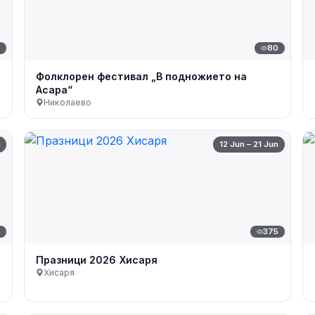
7
80
Фолклорен фестивал „В подножието на
Асара“
Николаево
n
12 Jun – 21 Jun
4
375
Празници 2026 Хисаря
Хисаря