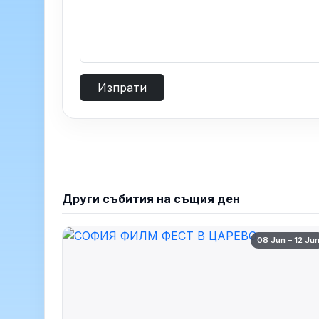
Изпрати
Други събития на същия ден
08 Jun – 12 Ju