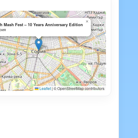
×
h Mash Fest – 10 Years Anniversary Edition
фия
Leaflet
|
© OpenStreetMap contributors