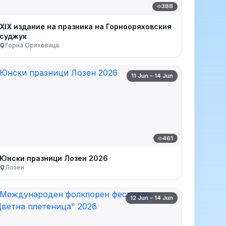
388
XIX издание на празника на Горнооряховския
суджук
Горна Оряховица
11 Jun – 14 Jun
461
Юнски празници Лозен 2026
Лозен
12 Jun – 14 Jun