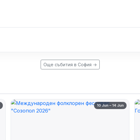
Още събития в София →
n
10 Jun – 14 Jun