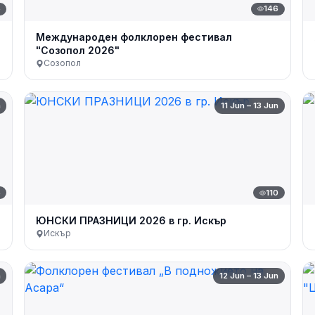
5
146
Международен фолклорен фестивал
"Созопол 2026"
Созопол
n
11 Jun – 13 Jun
6
110
ЮНСКИ ПРАЗНИЦИ 2026 в гр. Искър
Искър
n
12 Jun – 13 Jun