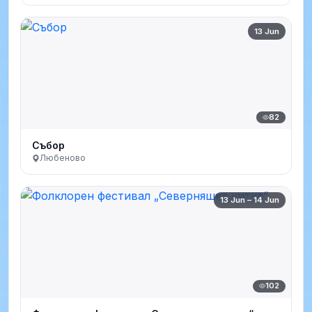
13 Jun
82
Събор
Любеново
13 Jun – 14 Jun
102