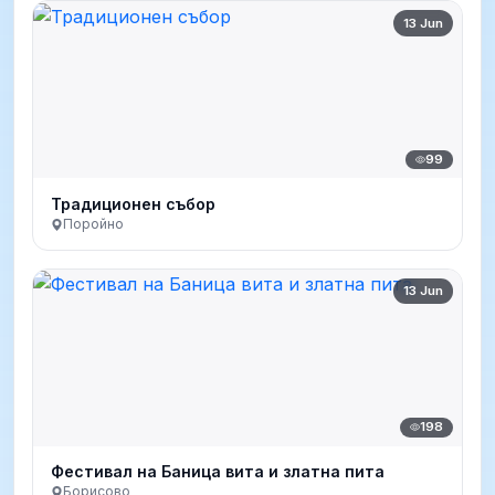
13 Jun
99
Традиционен събор
Поройно
13 Jun
198
Фестивал на Баница вита и златна пита
Борисово