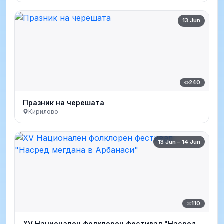
13 Jun
240
Празник на черешата
Кирилово
13 Jun – 14 Jun
110
ХV Национален фолклорен фестивал "Насред