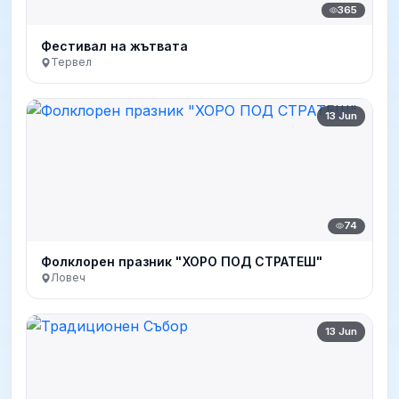
365
Фестивал на жътвата
Тервел
13 Jun
74
Фолклорен празник "ХОРО ПОД СТРАТЕШ"
Ловеч
13 Jun