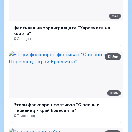
41
Фестивал на хороигралците "Харизмата на
хорото"
Свищов
13 Jun
105
Втори фолклорен фестивал "С песни в
Първенец - край Еркесията"
Първенец