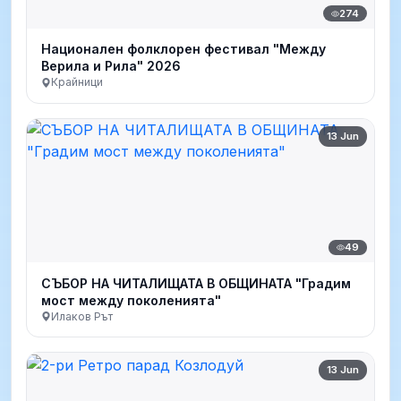
274
Национален фолклорен фестивал "Между
Верила и Рила" 2026
Крайници
13 Jun
49
СЪБОР НА ЧИТАЛИЩАТА В ОБЩИНАТА "Градим
мост между поколенията"
Илаков Рът
13 Jun