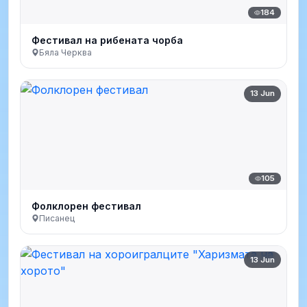
184
Фестивал на рибената чорба
Бяла Черква
13 Jun
105
Фолклорен фестивал
Писанец
13 Jun