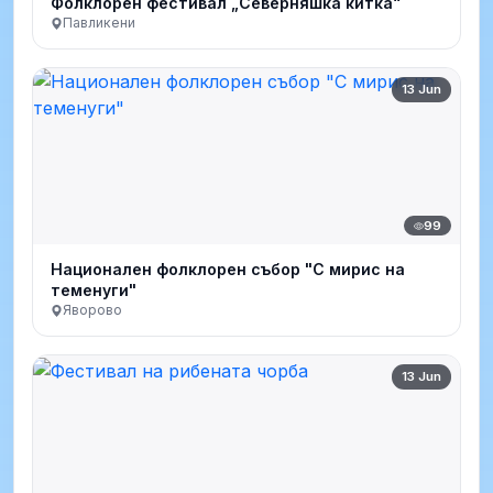
Фолклорен фестивал „Северняшка китка“
Павликени
13 Jun
99
Национален фолклорен събор "С мирис на
теменуги"
Яворово
13 Jun