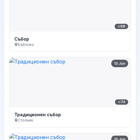
98
Събор
Байлово
13 Jun
74
Традиционен събор
Столник
13 Jun