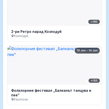
185
2-ри Ретро парад Козлодуй
Козлодуй
13 Jun – 14 Jun
155
Фолклорния фестивал „Балканът танцува и
пее”
Етрополе