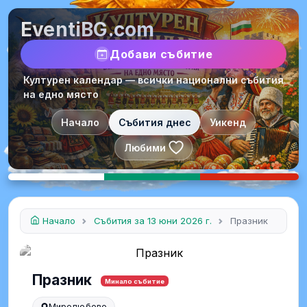
EventiBG.com
Добави събитие
Културен календар — всички национални събития
на едно място
Начало
Събития днес
Уикенд
Любими
Начало
Събития за 13 юни 2026 г.
Празник
Празник
Минало събитие
Миролюбово