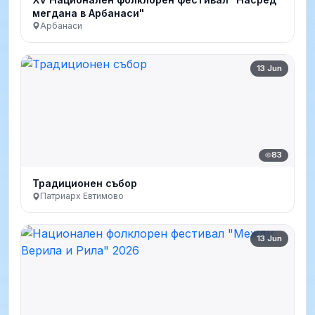
мегдана в Арбанаси"
Арбанаси
13 Jun
83
Традиционен събор
Патриарх Евтимово
13 Jun