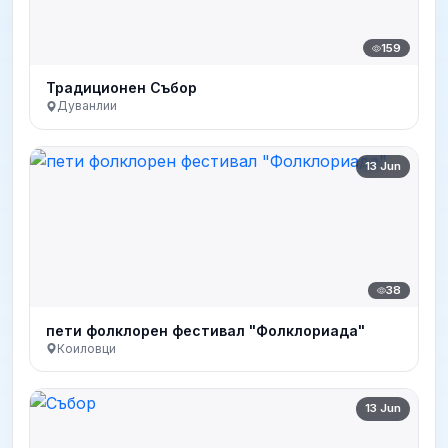
159
Традиционен Събор
Дуванлии
13 Jun
38
пети фолклорен фестивал "Фолклориада"
Коиловци
13 Jun