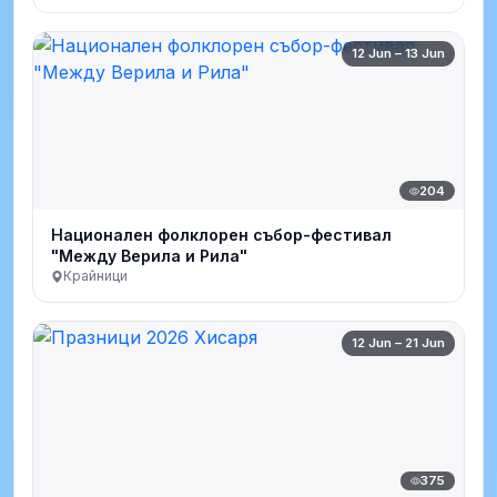
12 Jun – 13 Jun
204
Национален фолклорен събор-фестивал
"Между Верила и Рила"
Крайници
12 Jun – 21 Jun
375