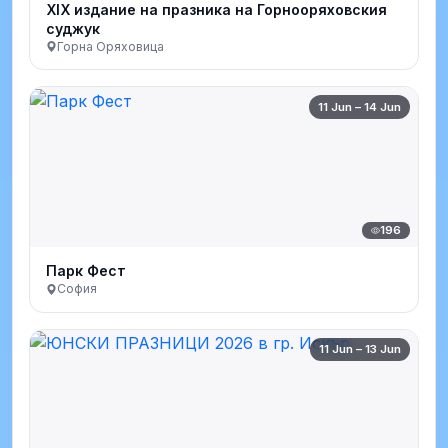
XIX издание на празника на Горнооряховския
суджук
Горна Оряховица
11 Jun – 14 Jun
196
Парк Фест
София
11 Jun – 13 Jun