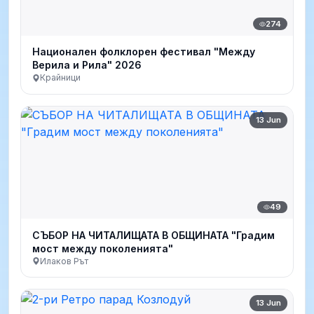
274
Национален фолклорен фестивал "Между
Верила и Рила" 2026
Крайници
13 Jun
49
СЪБОР НА ЧИТАЛИЩАТА В ОБЩИНАТА "Градим
мост между поколенията"
Илаков Рът
13 Jun