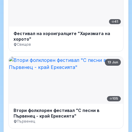
41
Фестивал на хороигралците "Харизмата на
хорото"
Свищов
13 Jun
105
Втори фолклорен фестивал "С песни в
Първенец - край Еркесията"
Първенец