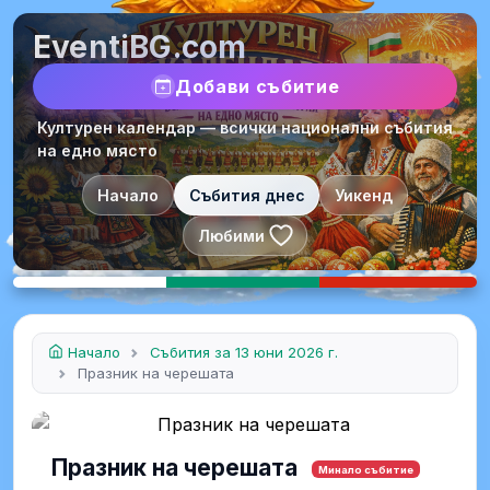
EventiBG.com
Добави събитие
Културен календар — всички национални събития
на едно място
Начало
Събития днес
Уикенд
Любими
Начало
Събития за 13 юни 2026 г.
Празник на черешата
Празник на черешата
Минало събитие