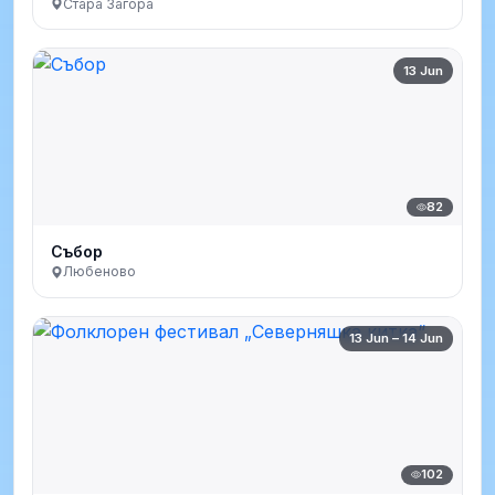
Стара Загора
13 Jun
82
Събор
Любеново
13 Jun – 14 Jun
102