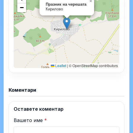
×
Празник на черешата
−
Кирилово
Leaflet
|
© OpenStreetMap contributors
Коментари
Оставете коментар
Вашето име
*