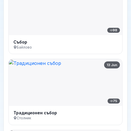
98
Събор
Байлово
13 Jun
75
Традиционен събор
Столник