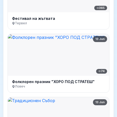
365
Фестивал на жътвата
Тервел
13 Jun
74
Фолклорен празник "ХОРО ПОД СТРАТЕШ"
Ловеч
13 Jun