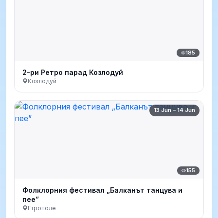
185
2-ри Ретро парад Козлодуй
Козлодуй
13 Jun – 14 Jun
155
Фолклорния фестивал „Балканът танцува и
пее”
Етрополе