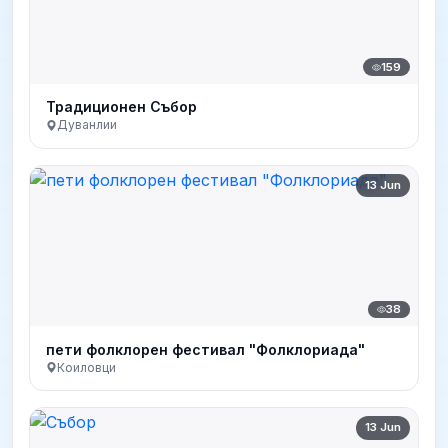
159
Традиционен Събор
Дуванлии
13 Jun
38
пети фолклорен фестивал "Фолклориада"
Коиловци
13 Jun