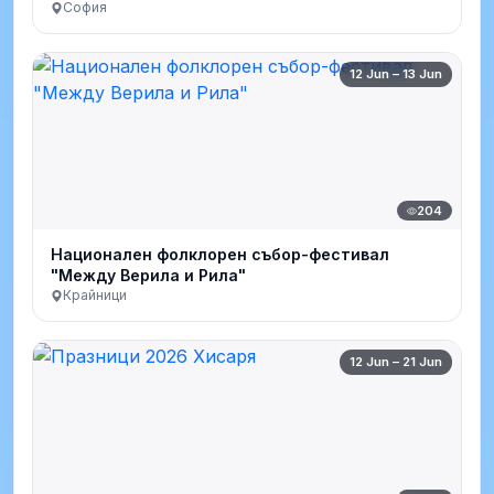
София
12 Jun – 13 Jun
204
Национален фолклорен събор-фестивал
"Между Верила и Рила"
Крайници
12 Jun – 21 Jun