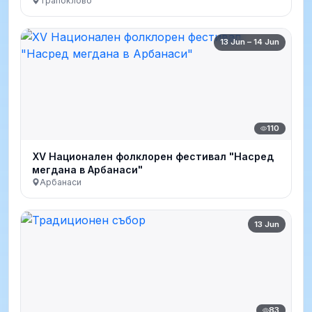
Трапоклово
13 Jun – 14 Jun
110
ХV Национален фолклорен фестивал "Насред
мегдана в Арбанаси"
Арбанаси
13 Jun
83