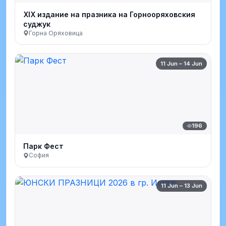
XIX издание на празника на Горнооряховския
суджук
Горна Оряховица
11 Jun – 14 Jun
196
Парк Фест
София
11 Jun – 13 Jun