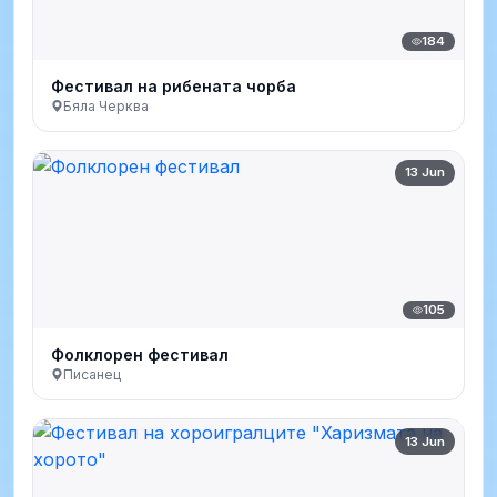
184
Фестивал на рибената чорба
Бяла Черква
13 Jun
105
Фолклорен фестивал
Писанец
13 Jun