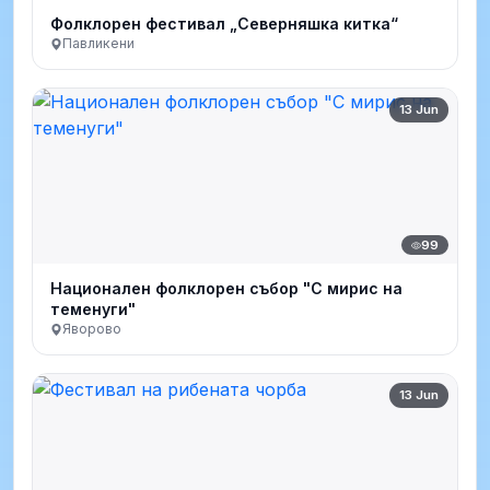
Фолклорен фестивал „Северняшка китка“
Павликени
13 Jun
99
Национален фолклорен събор "С мирис на
теменуги"
Яворово
13 Jun