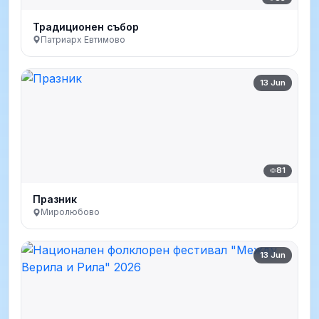
Традиционен събор
Патриарх Евтимово
13 Jun
81
Празник
Миролюбово
13 Jun