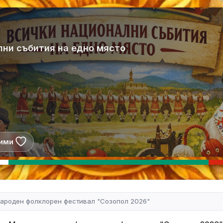
лни събития на едно място
ими
ароден фолклорен фестивал "Созопол 2026"