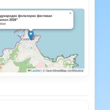
×
дународен фолклорен фестивал
зопол 2026"
опол
Leaflet
|
© OpenStreetMap contributors