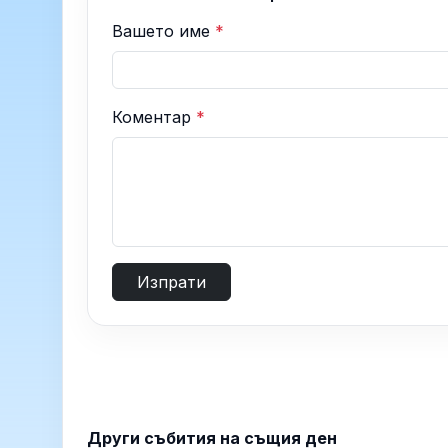
Вашето име
*
Коментар
*
Изпрати
Други събития на същия ден