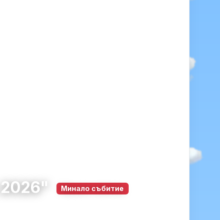
 2026"
Минало събитие
0