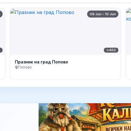
n
09 Jun – 10 Jun
5
402
Празник на град Попово
Попово