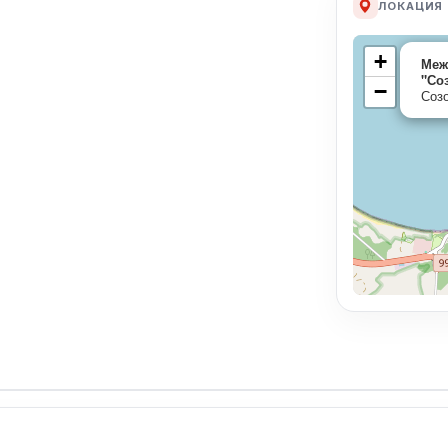
ЛОКАЦИЯ
+
Меж
"Со
−
Соз