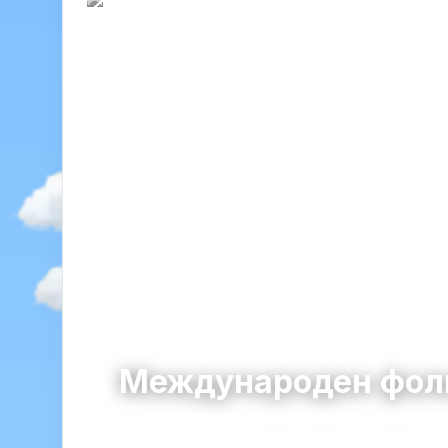
Международен фолк
Созопол
община Созопол · област Бурга