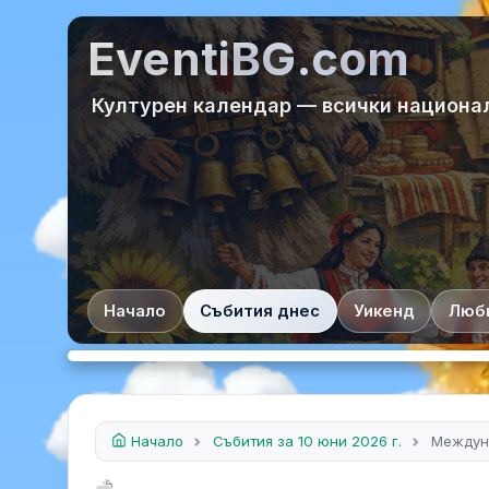
EventiBG.com
Културен календар — всички национа
Начало
Събития днес
Уикенд
Люб
Начало
Събития за 10 юни 2026 г.
Междун