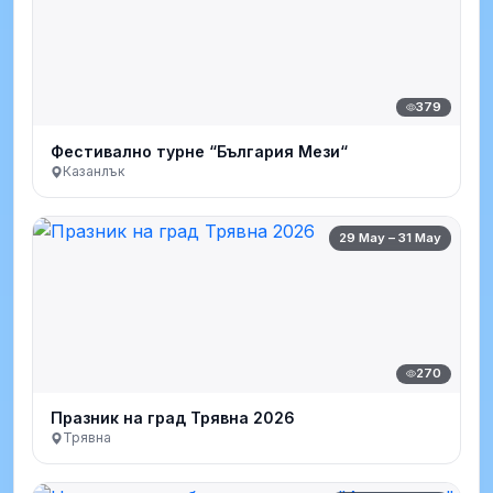
379
Фестивално турне “България Мези“
Казанлък
29 May – 31 May
270
Празник на град Трявна 2026
Трявна