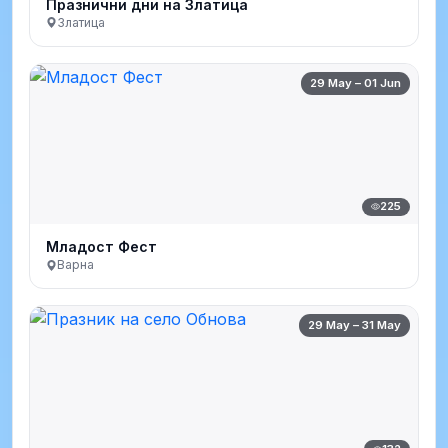
Празнични дни на Златица
Златица
29 May – 01 Jun
225
Младост Фест
Варна
29 May – 31 May