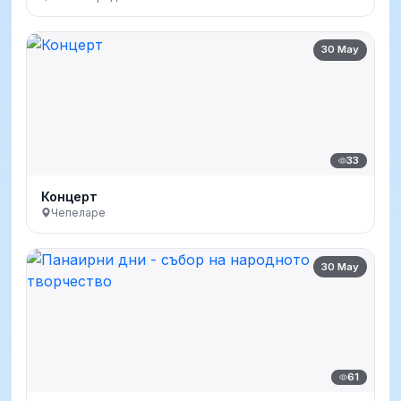
30 May
33
Концерт
Чепеларе
30 May
61