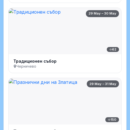
29 May – 30 May
62
Традиционен събор
Черничево
29 May – 31 May
150