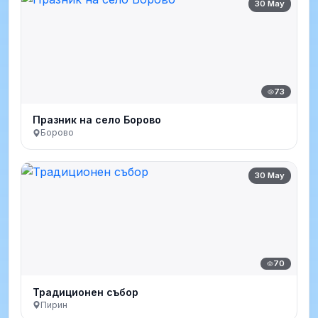
30 May
73
Празник на село Борово
Борово
30 May
70
Традиционен събор
Пирин