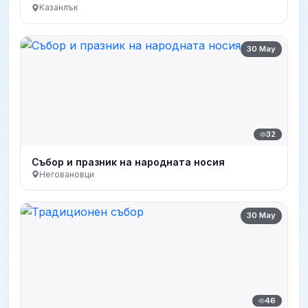
Казанлък
30 May
32
Събор и празник на народната носия
Неговановци
30 May
46