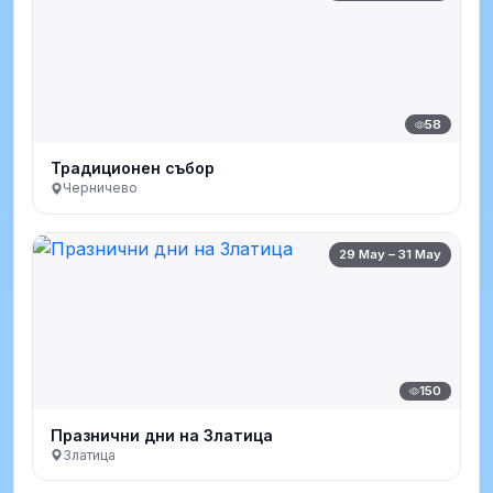
58
Традиционен събор
Черничево
29 May – 31 May
150
Празнични дни на Златица
Златица