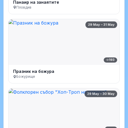
Панаир на занаятите
Пловдив
29 May – 31 May
193
Празник на божура
Божурище
29 May – 30 May