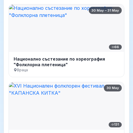
30 May – 31 May
66
Национално състезание по хореография
"Фолклорна плетеница"
Враца
30 May
131