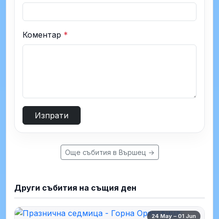
Коментар
*
Изпрати
Още събития в Вършец →
Други събития на същия ден
24 May – 01 Jun