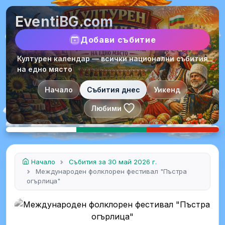
EventiBG.com
Добави събитие
Културен календар — всички национални събития
на едно място
Начало
Събития днес
Уикенд
Любими
Начало
Събития за 30 май 2026 г.
Международен фолклорен фестивал "Пъстра
огърлица"