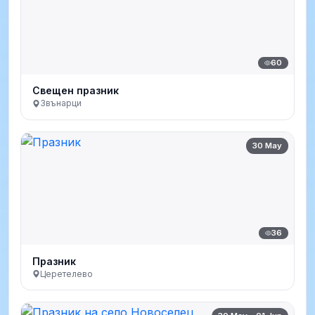
60
Свещен празник
Звънарци
30 May
36
Празник
Церетелево