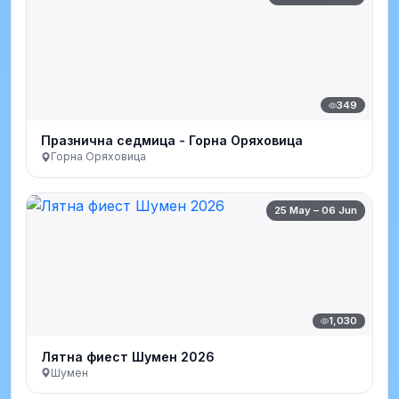
349
Празнична седмица - Горна Оряховица
Горна Оряховица
25 May – 06 Jun
1,030
Лятна фиест Шумен 2026
Шумен