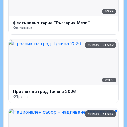
379
Фестивално турне “България Мези“
Казанлък
29 May – 31 May
269
Празник на град Трявна 2026
Трявна
29 May – 31 May