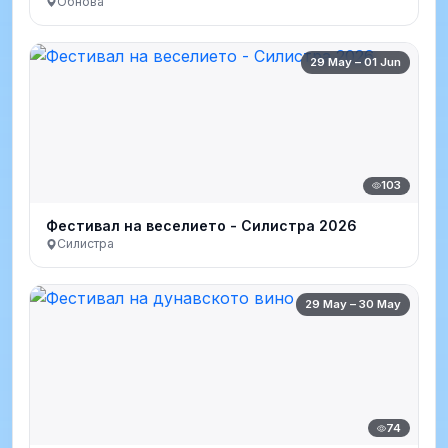
Обнова
29 May – 01 Jun
103
Фестивал на веселието - Силистра 2026
Силистра
29 May – 30 May
74