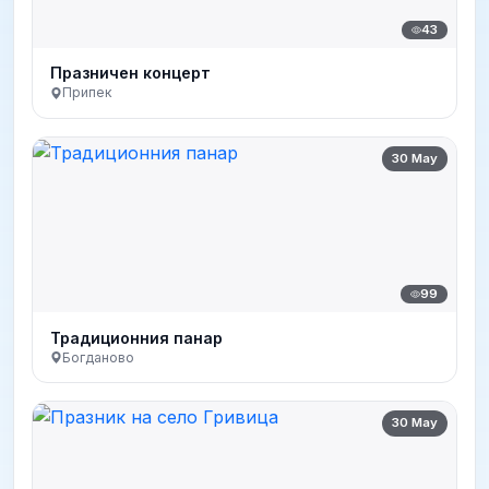
43
Празничен концерт
Припек
30 May
99
Традиционния панар
Богданово
30 May