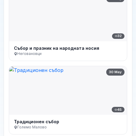
32
Събор и празник на народната носия
Неговановци
30 May
45
Традиционен събор
Големо Малово