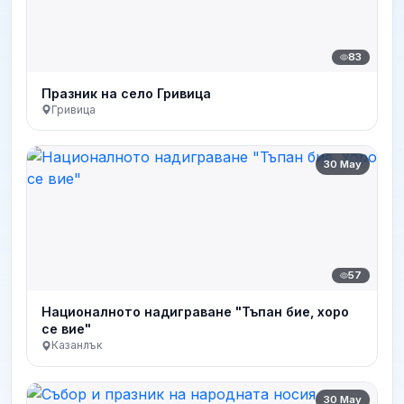
83
Празник на село Гривица
Гривица
30 May
57
Националното надиграване "Тъпан бие, хоро
се вие"
Казанлък
30 May