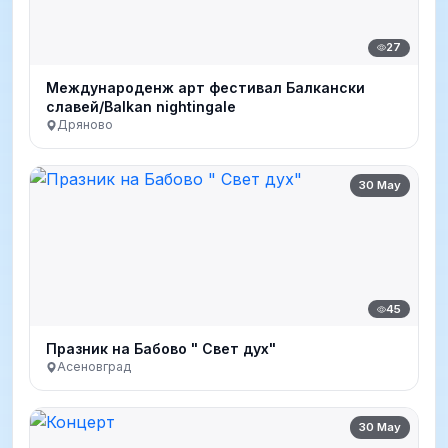
27
Международенж арт фестивал Балкански
славей/Balkan nightingale
Дряново
30 May
45
Празник на Бабово " Свет дух"
Асеновград
30 May