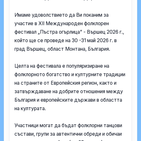
Имаме удоволствието да Ви поканим за
участие в ХII Международeн фолклорен
фестивал „Пъстра огърлица” - Вършец 2026 г.,
който ще се проведе на 30 -31 май 2026 г. в
град Вършец, област Монтана, България.
Целта на фестивала е популяризиране на
фолклорното богатство и културните традиции
на страните от Европейския регион, както и
затвърждаване на добрите отношения между
България и европейските държави в областта
на културата.
Участници могат да бъдат фолклорни танцови
състави, групи за автентични обреди и обичаи