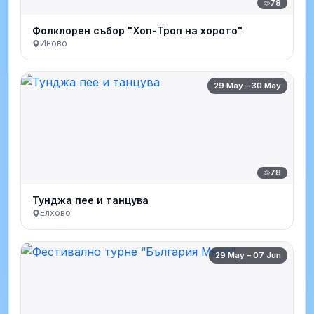
78
Фолклорен събор "Хоп-Троп на хорото"
Иново
29 May – 30 May
78
Тунджа пее и танцува
Елхово
29 May – 07 Jun