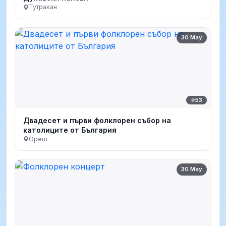
Тутракан
30 May
53
Двадесет и първи фолклорен събор на
католиците от България
Ореш
30 May