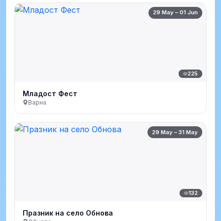
29 May – 01 Jun
225
Младост Фест
Варна
29 May – 31 May
132
Празник на село Обнова