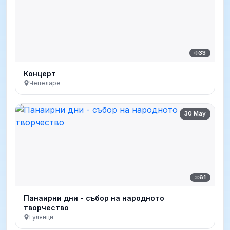
33
Концерт
Чепеларе
30 May
61
Панаирни дни - събор на народното
творчество
Гулянци