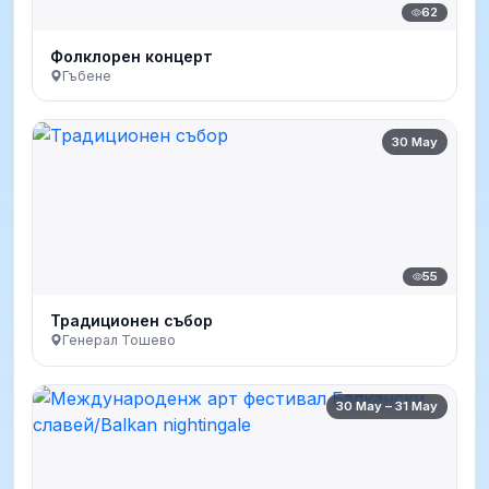
62
Фолклорен концерт
Гъбене
30 May
55
Традиционен събор
Генерал Тошево
30 May – 31 May