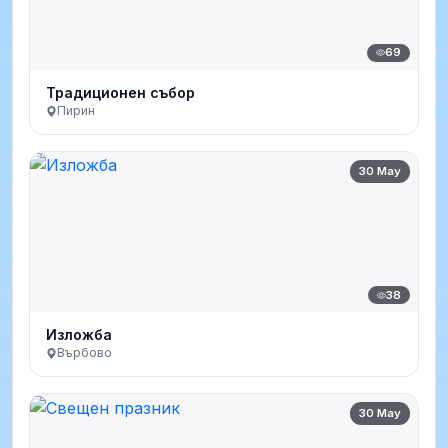
69
Традиционен събор
Пирин
30 May
38
Изложба
Върбово
30 May