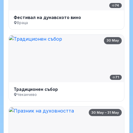
74
Фестивал на дунавското вино
Враца
30 May
71
Традиционен събор
Чеканчево
30 May – 31 May