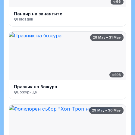
96
Панаир на занаятите
Пловдив
29 May – 31 May
193
Празник на божура
Божурище
29 May – 30 May