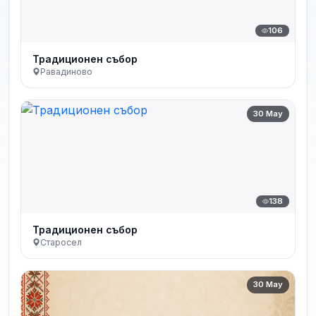
106
Традиционен събор
Равадиново
30 May
138
Традиционен събор
Старосел
30 May