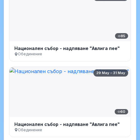
85
Национален събор - надпяване "Авлига пее"
Обединение
29 May – 31 May
60
Национален събор - надпяване "Авлига пее"
Обединение