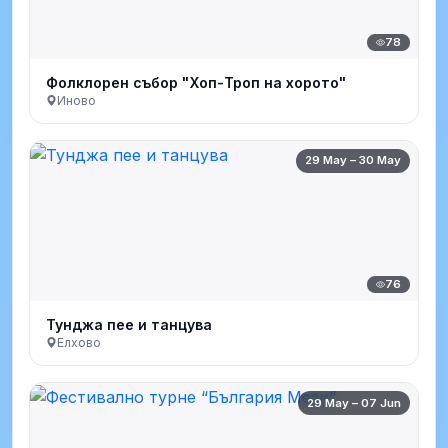
78
Фолклорен събор "Хоп-Троп на хорото"
Иново
29 May – 30 May
76
Тунджа пее и танцува
Елхово
29 May – 07 Jun