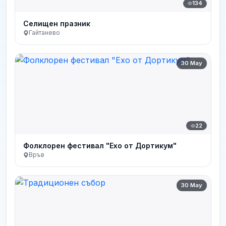
134
Селищен празник
Гайтанево
30 May
22
Фолклорен фестивал "Ехо от Дортикум"
Връв
30 May