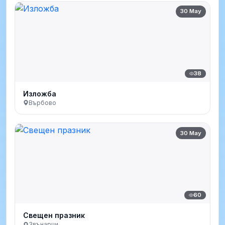
30 May
38
Изложба
Върбово
30 May
60
Свещен празник
Звънарци