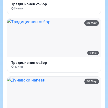
Традиционен събор
Виево
30 May
146
Традиционен събор
Пирин
30 May