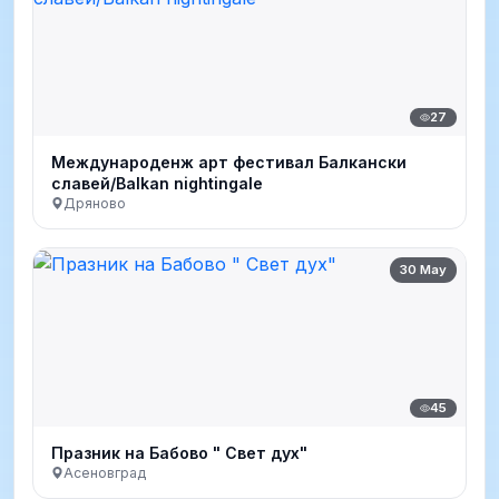
27
Международенж арт фестивал Балкански
славей/Balkan nightingale
Дряново
30 May
45
Празник на Бабово " Свет дух"
Асеновград