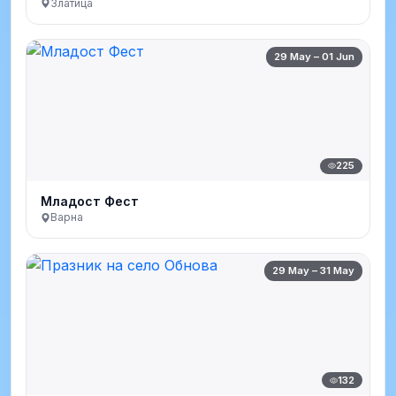
Златица
29 May – 01 Jun
225
Младост Фест
Варна
29 May – 31 May
132