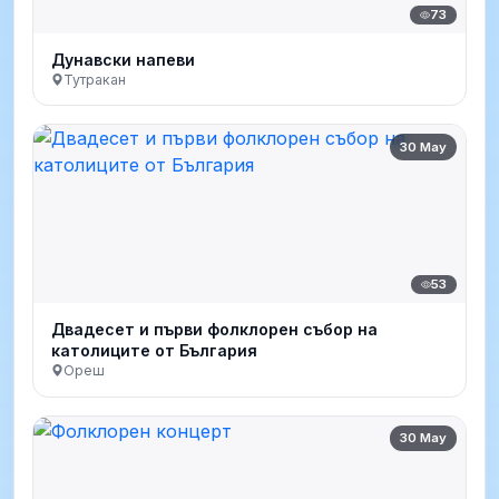
73
Дунавски напеви
Тутракан
30 May
53
Двадесет и първи фолклорен събор на
католиците от България
Ореш
30 May