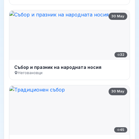
30 May
32
Събор и празник на народната носия
Неговановци
30 May
45