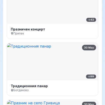
43
Празничен концерт
Припек
30 May
99
Традиционния панар
Богданово
30 May