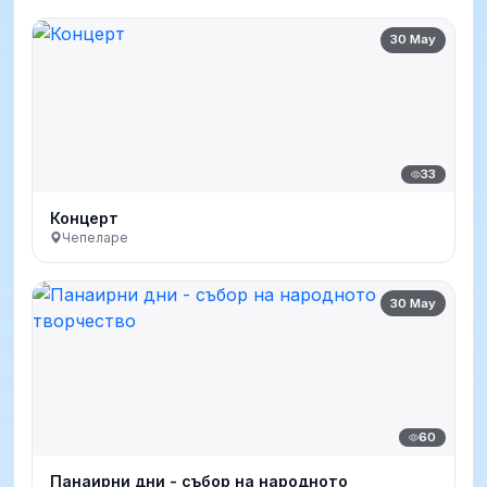
30 May
33
Концерт
Чепеларе
30 May
60
Панаирни дни - събор на народното