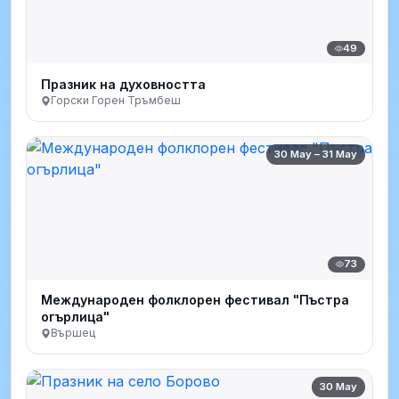
49
Празник на духовността
Горски Горен Тръмбеш
30 May – 31 May
73
Международен фолклорен фестивал "Пъстра
огърлица"
Вършец
30 May