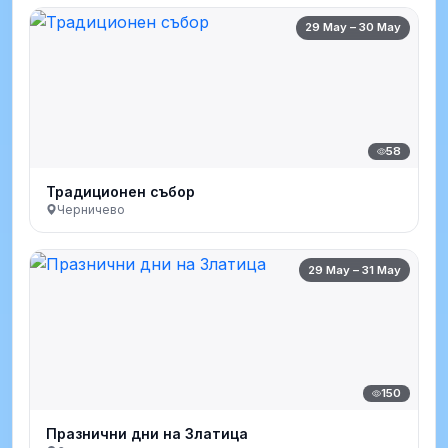
29 May – 30 May
58
Традиционен събор
Черничево
29 May – 31 May
150
Празнични дни на Златица