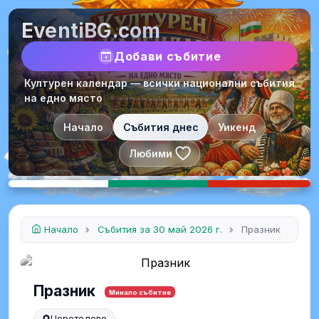
EventiBG.com
Добави събитие
Културен календар — всички национални събития
на едно място
Начало
Събития днес
Уикенд
Любими
Начало
Събития за 30 май 2026 г.
Празник
Празник
Минало събитие
Церетелево