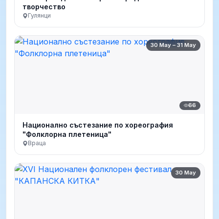
творчество
Гулянци
30 May – 31 May
66
Национално състезание по хореография
"Фолклорна плетеница"
Враца
30 May