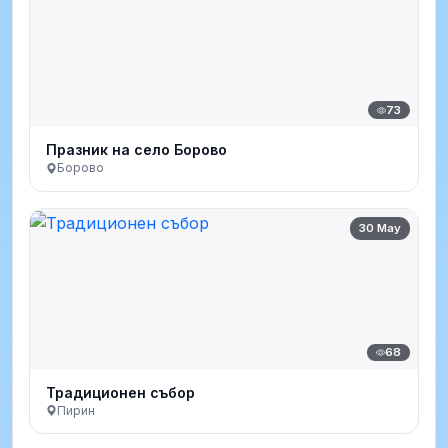
73
Празник на село Борово
Борово
30 May
68
Традиционен събор
Пирин