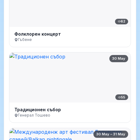
62
Фолклорен концерт
Гъбене
30 May
55
Традиционен събор
Генерал Тошево
30 May – 31 May