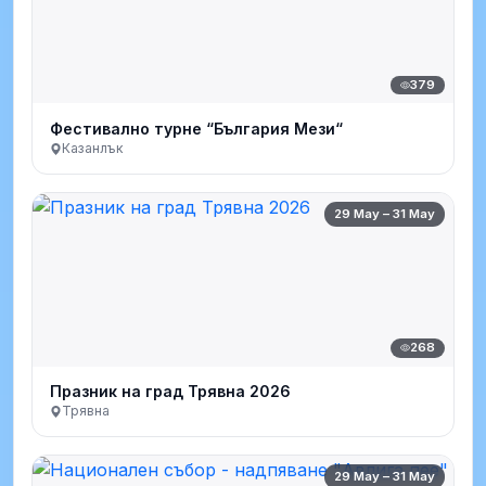
379
Фестивално турне “България Мези“
Казанлък
29 May – 31 May
268
Празник на град Трявна 2026
Трявна
29 May – 31 May