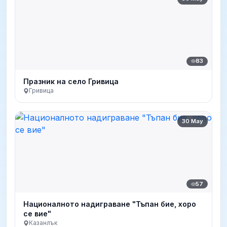
83
Празник на село Гривица
Гривица
30 May
57
Националното надиграване "Тъпан бие, хоро
се вие"
Казанлък