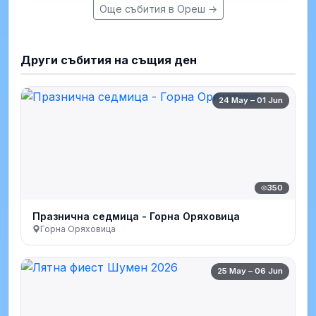
Още събития в Ореш →
Други събития на същия ден
24 May – 01 Jun
350
Празнична седмица - Горна Оряховица
Горна Оряховица
25 May – 06 Jun