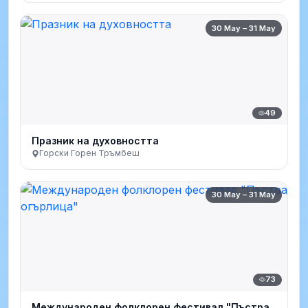
30 May – 31 May
49
Празник на духовността
Горски Горен Тръмбеш
30 May – 31 May
73
Международен фолклорен фестивал "Пъстра