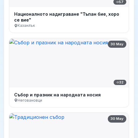
57
Националното надиграване "Тъпан бие, хоро
се вие"
Казанлък
30 May
32
Събор и празник на народната носия
Неговановци
30 May