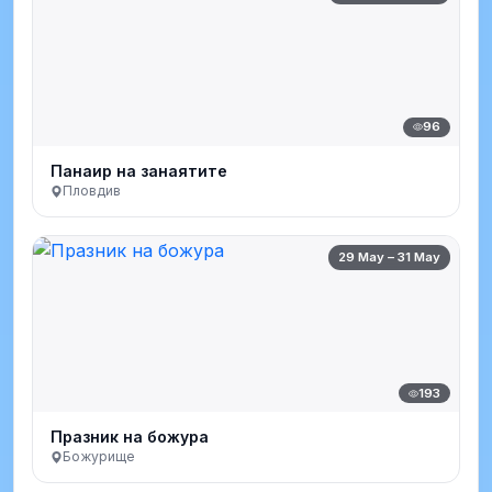
96
Панаир на занаятите
Пловдив
29 May – 31 May
193
Празник на божура
Божурище