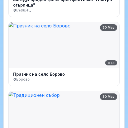
огърлица"
Вършец
30 May
73
Празник на село Борово
Борово
30 May