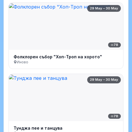
29 May – 30 May
78
Фолклорен събор "Хоп-Троп на хорото"
Иново
29 May – 30 May
78
Тунджа пее и танцува