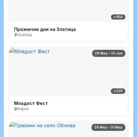
150
Празнични дни на Златица
Златица
29 May – 01 Jun
225
Младост Фест
Варна
29 May – 31 May