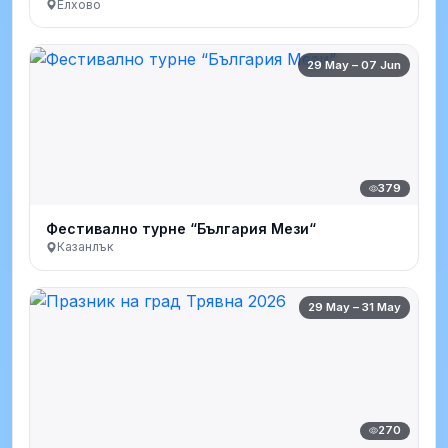
Елхово
29 May – 07 Jun
379
Фестивално турне “България Мези“
Казанлък
29 May – 31 May
270