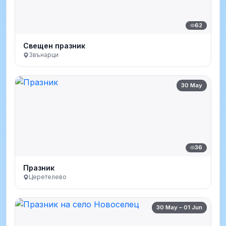
62
Свещен празник
Звънарци
30 May
36
Празник
Церетелево
30 May – 01 Jun