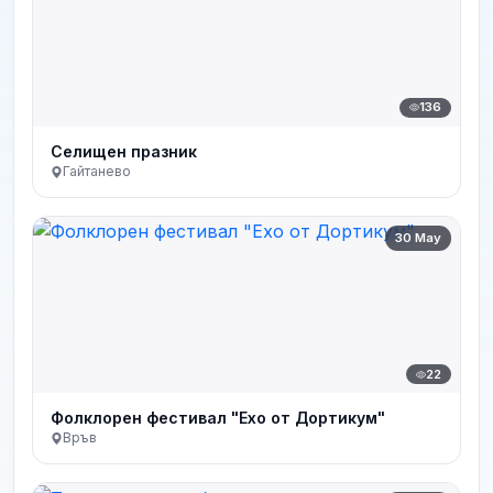
136
Селищен празник
Гайтанево
30 May
22
Фолклорен фестивал "Ехо от Дортикум"
Връв