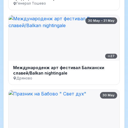
Генерал Тошево
30 May – 31 May
27
Международенж арт фестивал Балкански
славей/Balkan nightingale
Дряново
30 May