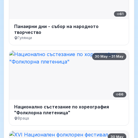
61
Панаирни дни - събор на народното
творчество
Гулянци
30 May – 31 May
66
Национално състезание по хореография
"Фолклорна плетеница"
Враца
30 May