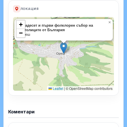
ЛОКАЦИЯ
×
+
Двадесет и първи фолклорен събор на
католиците от България
−
Ореш
Leaflet
|
© OpenStreetMap contributors
Коментари