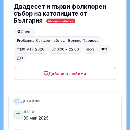
Двадесет и първи фолклорен
събор на католиците от
България
Минало събитие
Ореш
община Свищов · област Велико Търново
30 май 2026
10:00 – 22:00
53
0
0
Добави в любими
ДЕТАЙЛИ
ДАТИ
30 май 2026