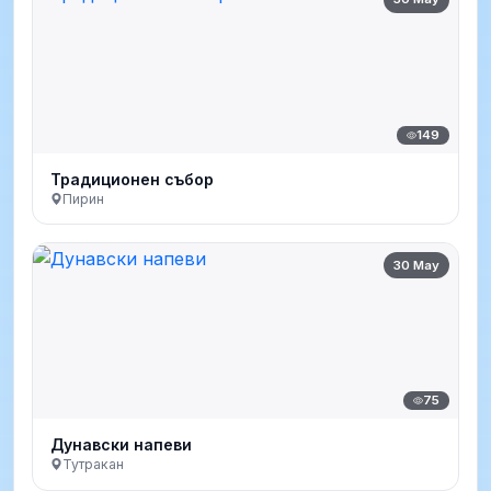
149
Традиционен събор
Пирин
30 May
75
Дунавски напеви
Тутракан