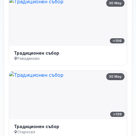
30 May
106
Традиционен събор
Равадиново
30 May
139
Традиционен събор
Старосел