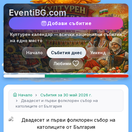
EventiBG.com
Добави събитие
Културен календар — всички национални събития
на едно място
Начало
Събития днес
Уикенд
Любими
Начало
Събития за 30 май 2026 г.
Двадесет и първи фолклорен събор на
католиците от България