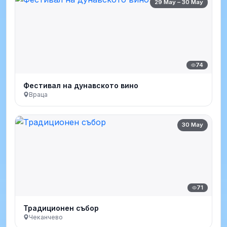
29 May – 30 May
74
Фестивал на дунавското вино
Враца
30 May
71
Традиционен събор
Чеканчево