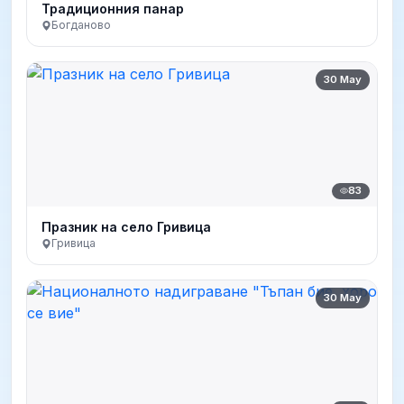
Традиционния панар
Богданово
30 May
83
Празник на село Гривица
Гривица
30 May