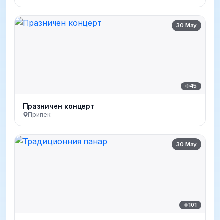
30 May
45
Празничен концерт
Припек
30 May
101