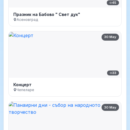
45
Празник на Бабово " Свет дух"
Асеновград
30 May
33
Концерт
Чепеларе
30 May