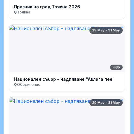
Празник на град Трявна 2026
Трявна
29 May – 31 May
85
Национален събор - надпяване "Авлига пее"
Обединение
29 May – 31 May