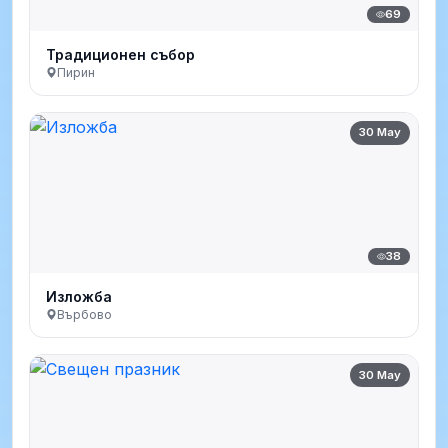
69
Традиционен събор
Пирин
30 May
38
Изложба
Върбово
30 May