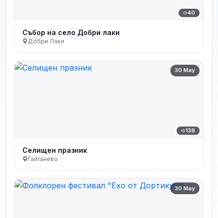
40
Събор на село Добри лаки
Добри Лаки
30 May
138
Селищен празник
Гайтанево
30 May