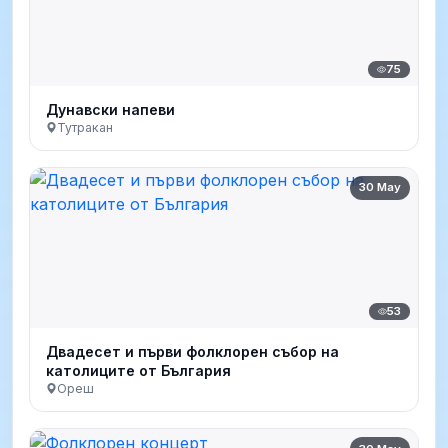
75
Дунавски напеви
Тутракан
30 May
53
Двадесет и първи фолклорен събор на
католиците от България
Ореш