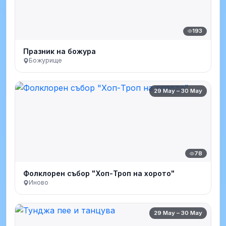
193
Празник на божура
Божурище
29 May – 30 May
78
Фолклорен събор "Хоп-Троп на хорото"
Иново
29 May – 30 May