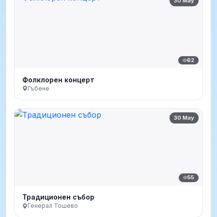
30 May
62
Фолклорен концерт
Гъбене
30 May
55
Традиционен събор
Генерал Тошево