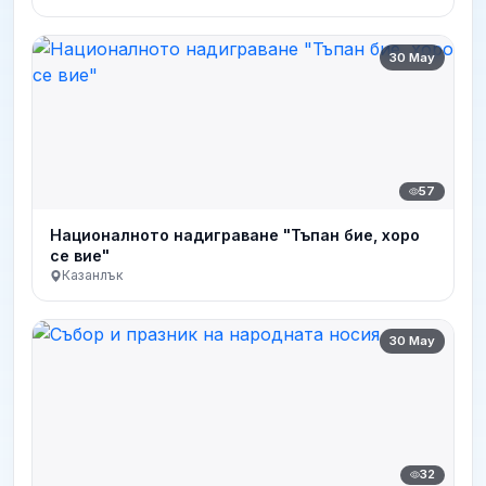
30 May
57
Националното надиграване "Тъпан бие, хоро
се вие"
Казанлък
30 May
32