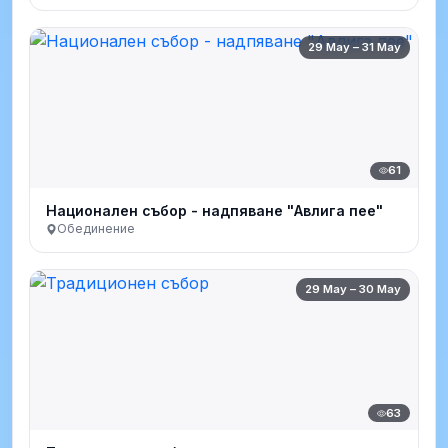
29 May – 31 May
61
Национален събор - надпяване "Авлига пее"
Обединение
29 May – 30 May
63