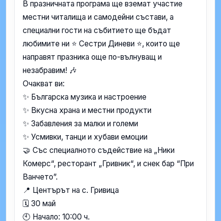
В празничната програма ще вземат участие
местни читалища и самодейни състави, а
специални гости на събитието ще бъдат
любимите ни ⭐ Сестри Диневи ⭐, които ще
направят празника още по-вълнуващ и
незабравим! 🎶
Очакват ви:
✨ Българска музика и настроение
✨ Вкусна храна и местни продукти
✨ Забавления за малки и големи
✨ Усмивки, танци и хубави емоции
🤝 Със специалното съдействие на „Ники
Комерс“, ресторант „Гривник“, и снек бар “При
Ванчето”.
📍 Центърът на с. Гривица
🗓️ 30 май
🕙 Начало: 10:00 ч.