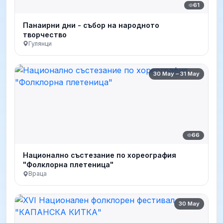
61
Панаирни дни - събор на народното
творчество
Гулянци
30 May – 31 May
66
Национално състезание по хореография
"Фолклорна плетеница"
Враца
30 May