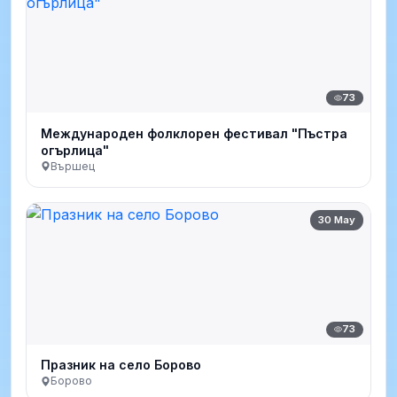
73
Международен фолклорен фестивал "Пъстра
огърлица"
Вършец
30 May
73
Празник на село Борово
Борово