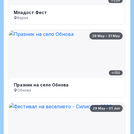
225
Младост Фест
Варна
29 May – 31 May
132
Празник на село Обнова
Обнова
29 May – 01 Jun