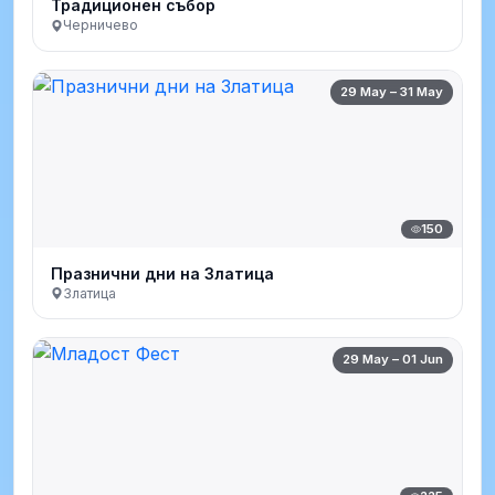
Традиционен събор
Черничево
29 May – 31 May
150
Празнични дни на Златица
Златица
29 May – 01 Jun