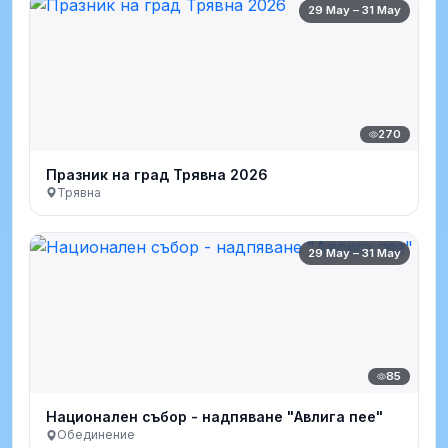
29 May – 31 May
270
Празник на град Трявна 2026
Трявна
29 May – 31 May
85
Национален събор - надпяване "Авлига пее"
Обединение