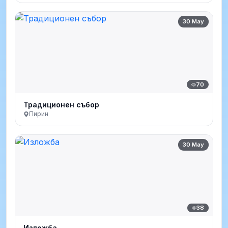
30 May
70
Традиционен събор
Пирин
30 May
38
Изложба