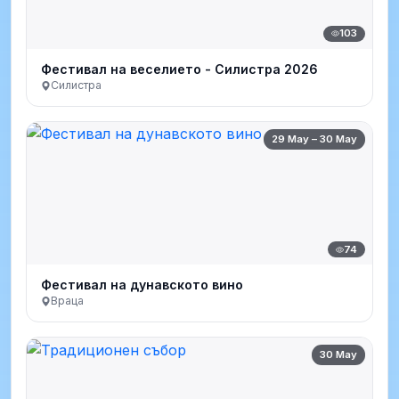
103
Фестивал на веселието - Силистра 2026
Силистра
29 May – 30 May
74
Фестивал на дунавското вино
Враца
30 May