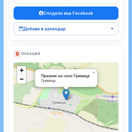
Сподели във Facebook
Добави в календар
ЛОКАЦИЯ
+
×
Празник на село Гривица
−
Гривица