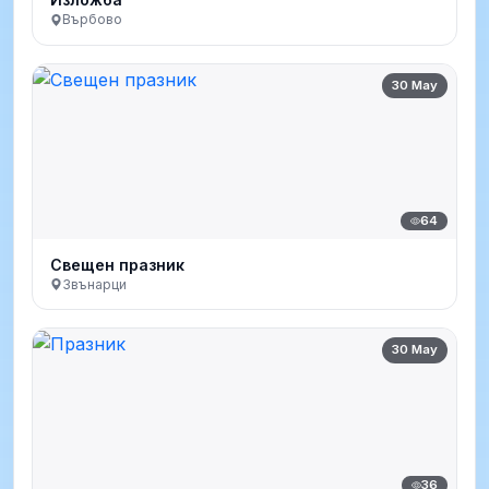
Върбово
30 May
64
Свещен празник
Звънарци
30 May
36