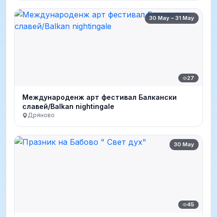
30 May – 31 May
27
Международенж арт фестивал Балкански
славей/Balkan nightingale
Дряново
30 May
45