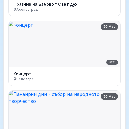
Празник на Бабово " Свет дух"
Асеновград
30 May
33
Концерт
Чепеларе
30 May