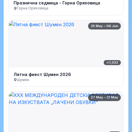
Празнична седмица - Горна Оряховица
Горна Оряховица
25 May – 06 Jun
1,032
Лятна фиест Шумен 2026
Шумен
27 May – 31 May