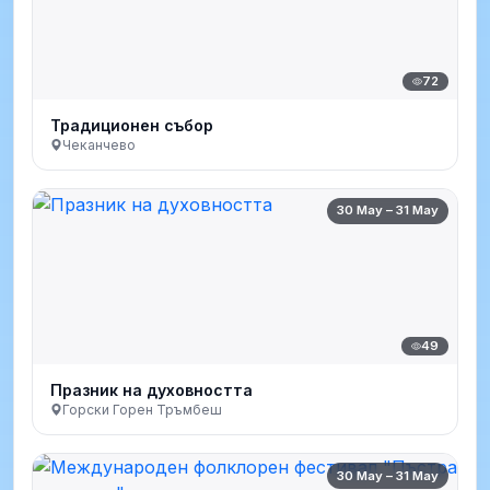
72
Традиционен събор
Чеканчево
30 May – 31 May
49
Празник на духовността
Горски Горен Тръмбеш
30 May – 31 May