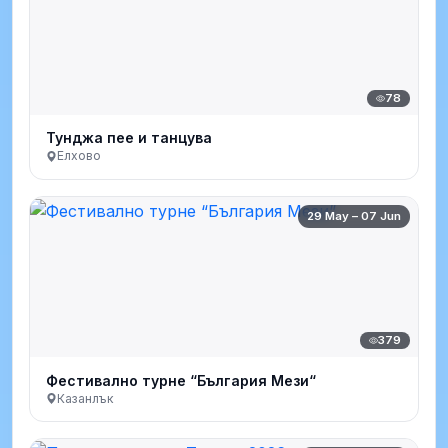
78
Тунджа пее и танцува
Елхово
29 May – 07 Jun
379
Фестивално турне “България Мези“
Казанлък