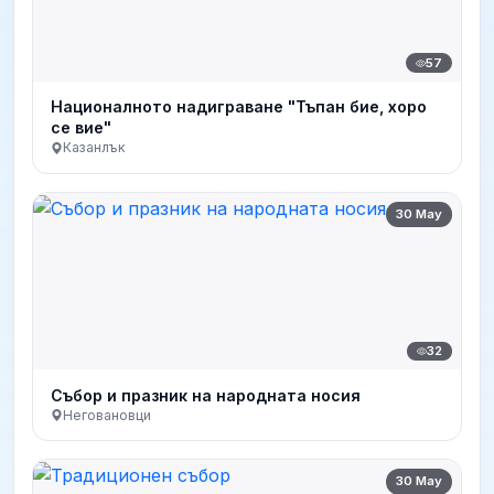
57
Националното надиграване "Тъпан бие, хоро
се вие"
Казанлък
30 May
32
Събор и празник на народната носия
Неговановци
30 May