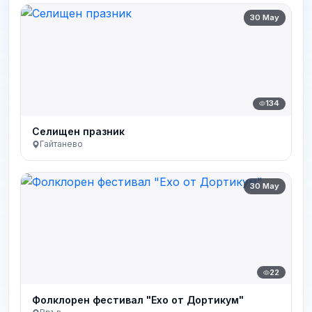
30 May
134
Селищен празник
Гайтанево
30 May
22
Фолклорен фестивал "Ехо от Дортикум"