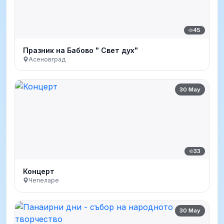
45
Празник на Бабово " Свет дух"
Асеновград
30 May
33
Концерт
Чепеларе
30 May