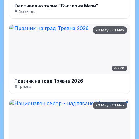
Фестивално турне “България Мези“
Казанлък
29 May – 31 May
270
Празник на град Трявна 2026
Трявна
29 May – 31 May