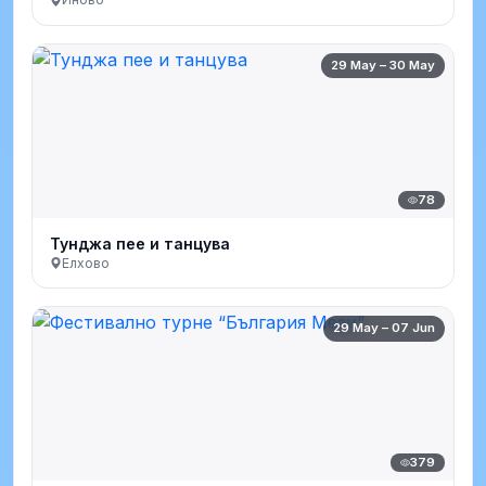
29 May – 30 May
78
Тунджа пее и танцува
Елхово
29 May – 07 Jun
379