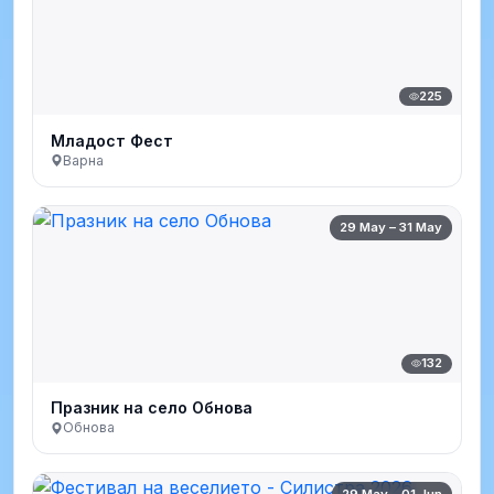
225
Младост Фест
Варна
29 May – 31 May
132
Празник на село Обнова
Обнова
29 May – 01 Jun