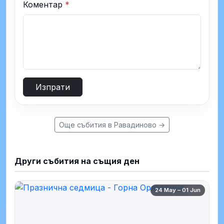
Коментар
*
Изпрати
Още събития в Равадиново →
Други събития на същия ден
24 May – 01 Jun