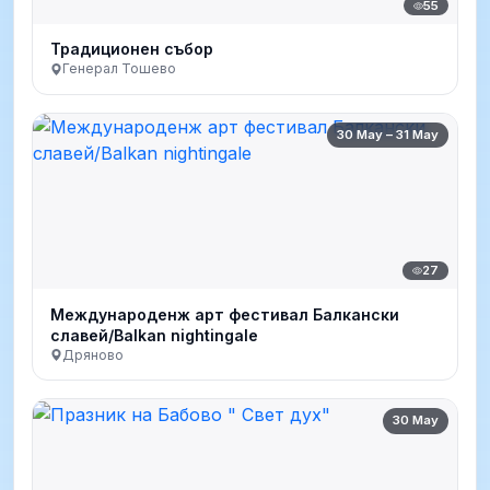
55
Традиционен събор
Генерал Тошево
30 May – 31 May
27
Международенж арт фестивал Балкански
славей/Balkan nightingale
Дряново
30 May