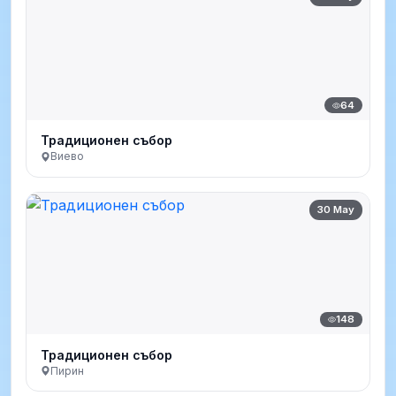
64
Традиционен събор
Виево
30 May
148
Традиционен събор
Пирин