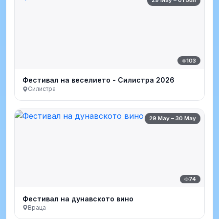
103
Фестивал на веселието - Силистра 2026
Силистра
29 May – 30 May
74
Фестивал на дунавското вино
Враца