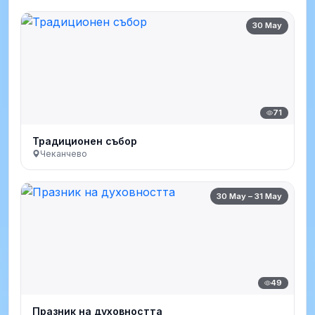
30 May
71
Традиционен събор
Чеканчево
30 May – 31 May
49
Празник на духовността