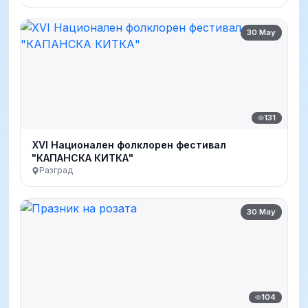
30 May
131
XVI Национален фолклорен фестивал
"КАПАНСКА КИТКА"
Разград
30 May
104