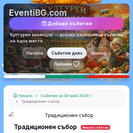
EventiBG.com
Добави събитие
Културен календар — всички национални събития
на едно място
Начало
Събития днес
Уикенд
Любими
Начало
Събития за 30 май 2026 г.
Традиционен събор
Традиционен събор
Минало събитие