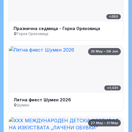
350
Празнична седмица - Горна Оряховица
Горна Оряховица
25 May – 06 Jun
1,031
Лятна фиест Шумен 2026
Шумен
27 May – 31 May