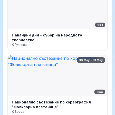
61
Панаирни дни - събор на народното
творчество
Гулянци
30 May – 31 May
66
Национално състезание по хореография
"Фолклорна плетеница"
Враца