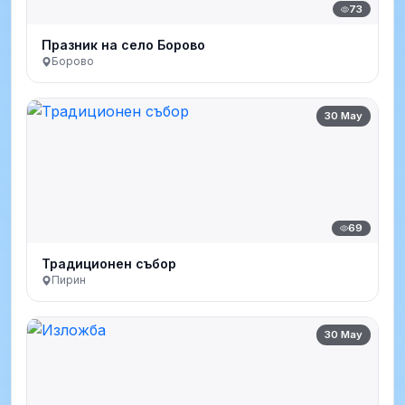
73
Празник на село Борово
Борово
30 May
69
Традиционен събор
Пирин
30 May