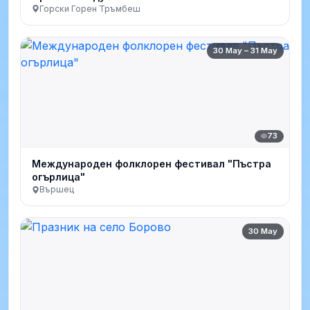
Горски Горен Тръмбеш
30 May – 31 May
73
Международен фолклорен фестивал "Пъстра
огърлица"
Вършец
30 May