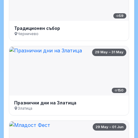
59
Традиционен събор
Черничево
29 May – 31 May
150
Празнични дни на Златица
Златица
29 May – 01 Jun