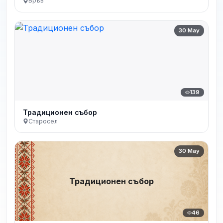
Връв
30 May
139
Традиционен събор
Старосел
30 May
Традиционен събор
46