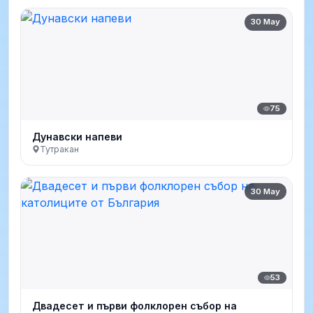
30 May
75
Дунавски напеви
Тутракан
30 May
53
Двадесет и първи фолклорен събор на