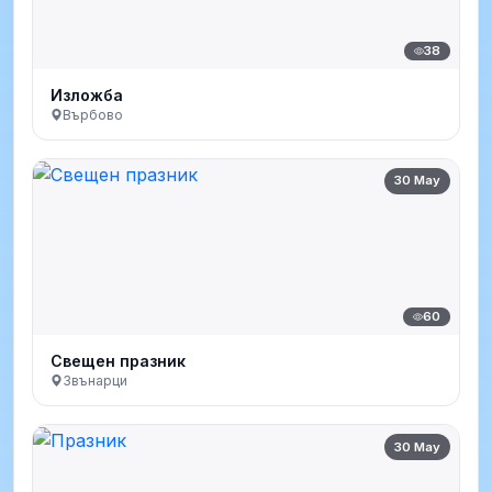
38
Изложба
Върбово
30 May
60
Свещен празник
Звънарци
30 May