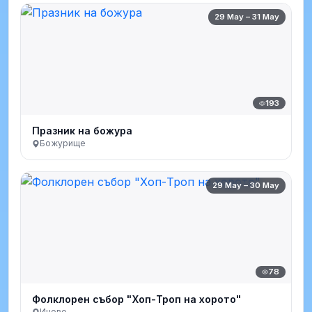
29 May – 31 May
193
Празник на божура
Божурище
29 May – 30 May
78
Фолклорен събор "Хоп-Троп на хорото"
Иново