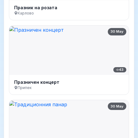
Празник на розата
Карлово
30 May
43
Празничен концерт
Припек
30 May