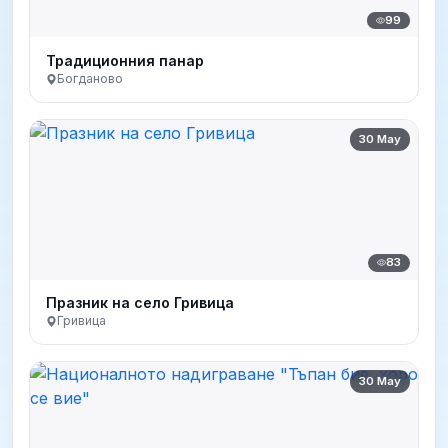
99
Традиционния панар
Богданово
30 May
83
Празник на село Гривица
Гривица
30 May