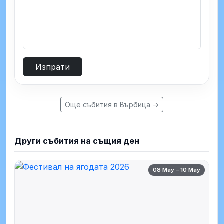
Изпрати
Още събития в Върбица →
Други събития на същия ден
08 May – 10 May