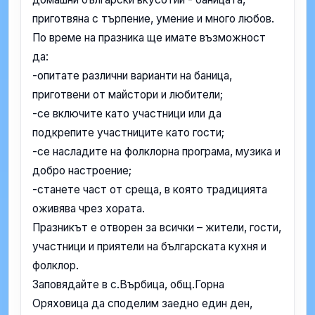
приготвяна с търпение, умение и много любов.
По време на празника ще имате възможност
да:
-опитате различни варианти на баница,
приготвени от майстори и любители;
-се включите като участници или да
подкрепите участниците като гости;
-се насладите на фолклорна програма, музика и
добро настроение;
-станете част от среща, в която традицията
оживява чрез хората.
Празникът е отворен за всички – жители, гости,
участници и приятели на българската кухня и
фолклор.
Заповядайте в с.Върбица, общ.Горна
Оряховица да споделим заедно един ден,