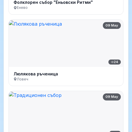
Фолклорен събор "Еньовски Ритми"
Енево
09 May
24
Люлякова ръченица
Ловеч
09 May