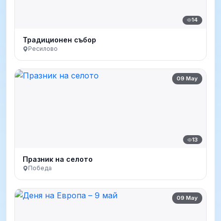
14
Традиционен събор
Ресилово
09 May
13
Празник на селото
Победа
09 May