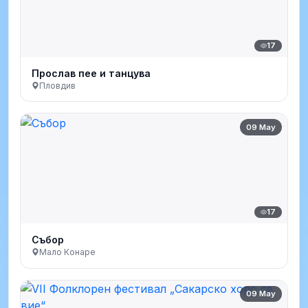
17
Прослав пее и танцува
Пловдив
09 May
17
Събор
Мало Конаре
09 May