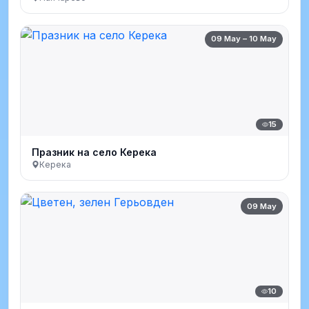
09 May – 10 May
15
Празник на село Керека
Керека
09 May
10