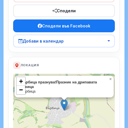
Сподели
Сподели във Facebook
Добави в календар
ЛОКАЦИЯ
×
+
Върбица празнува!Празник на дрипавата
баница
−
Върбица