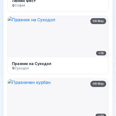
Люлин Фест
София
09 May
15
Празник на Суходол
Суходол
09 May
23