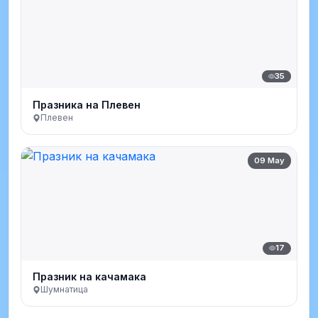
35
Празника на Плевен
Плевен
09 May
17
Празник на качамака
Шумнатица