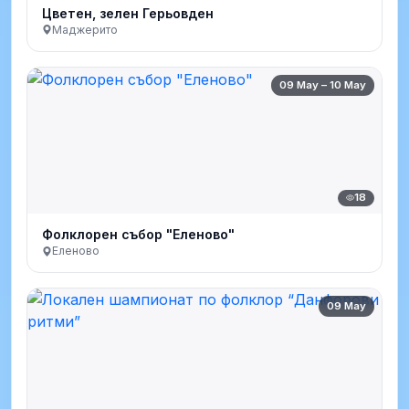
Цветен, зелен Герьовден
Маджерито
09 May – 10 May
18
Фолклорен събор "Еленово"
Еленово
09 May