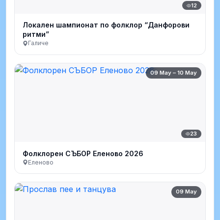
12
Локален шампионат по фолклор “Данфорови
ритми”
Галиче
09 May – 10 May
23
Фолклорен СЪБОР Еленово 2026
Еленово
09 May