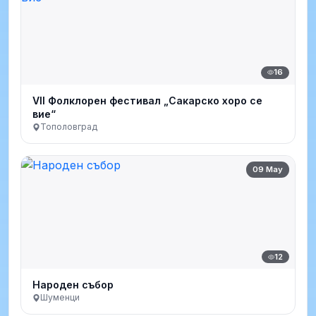
16
VII Фолклорен фестивал „Сакарско хоро се
вие“
Тополовград
09 May
12
Народен събор
Шуменци