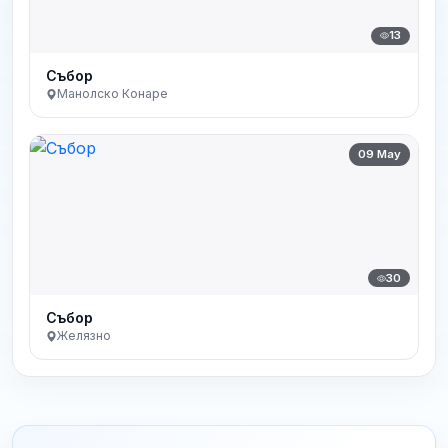
13
Събор
Манолско Конаре
09 May
30
Събор
Желязно