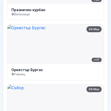
Празничен курбан
Витановци
09 May
17
Оркестър Бургас
Равнец
09 May