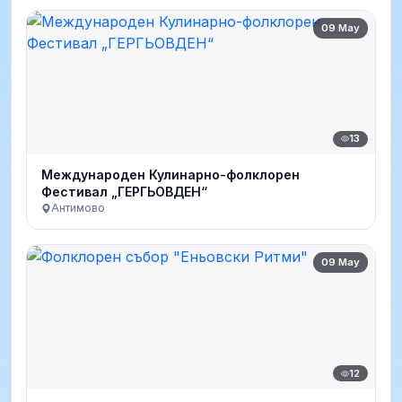
09 May
13
Международен Кулинарно-фолклорен
Фестивал „ГЕРГЬОВДЕН“
Антимово
09 May
12