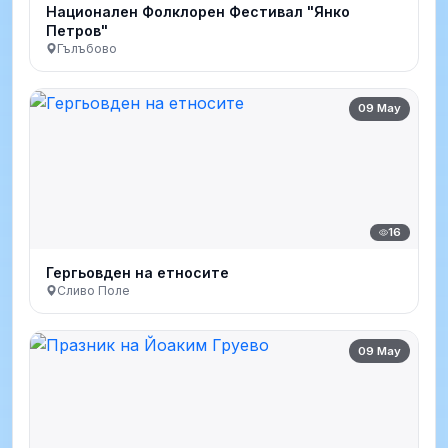
Национален Фолклорен Фестивал "Янко
Петров"
Гълъбово
09 May
16
Гергьовден на етносите
Сливо Поле
09 May