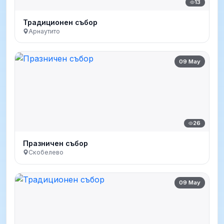
13
Традиционен събор
Арнаутито
09 May
26
Празничен събор
Скобелево
09 May