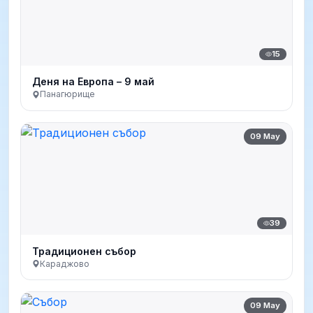
15
Деня на Европа – 9 май
Панагюрище
09 May
39
Традиционен събор
Караджово
09 May