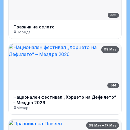
13
Празник на селото
Победа
09 May
14
Национален фестивал „Хорцето на Дефилето“
– Мездра 2026
Мездра
09 May – 17 May