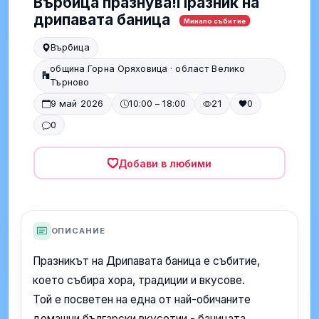
Върбица празнува!Празник на
дрипавата баница
Минало събитие
Върбица
община Горна Оряховица · област Велико
Търново
9 май 2026
10:00 – 18:00
21
0
0
Добави в любими
ОПИСАНИЕ
Празникът на Дрипавата баница е събитие,
което събира хора, традиции и вкусове.
Той е посветен на една от най-обичаните
домашни български вкусотии - баницата,