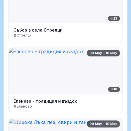
23
Събор в село Стрелци
Стрелци
09 May – 10 May
16
Еленово - традиция и въздох
Еленово
09 May – 10 May