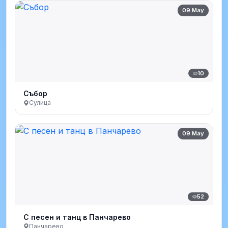
09 May
10
Събор
Сулица
09 May
52
С песен и танц в Панчарево
Панчарево