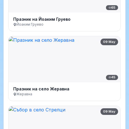
65
Празник на Йоаким Груево
Йоаким Груево
09 May
45
Празник на село Жеравна
Жеравна
09 May