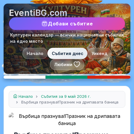
EventiBG.com
Добави събитие
Културен календар — всички национални събития
на едно място
Начало
Събития днес
Уикенд
Любими
Начало
Събития за 9 май 2026 г.
Върбица празнува!Празник на дрипавата баница