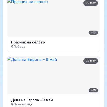
09 May
13
Празник на селото
Победа
09 May
15
Деня на Европа – 9 май
Панагюрище