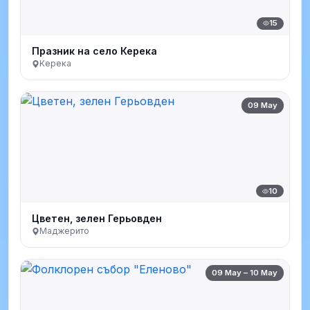
15
Празник на село Керека
Керека
09 May
10
Цветен, зелен Герьовден
Маджерито
09 May – 10 May