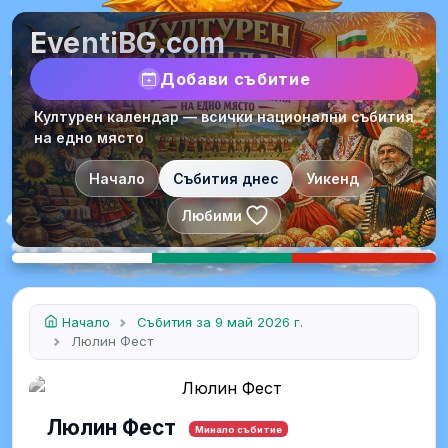
EventiBG.com
Добави събитие
Културен календар — всички национални събития
на едно място
Начало
Събития днес
Уикенд
Любими
Начало
Събития за 9 май 2026 г.
Люлин Фест
Люлин Фест
Минало събитие