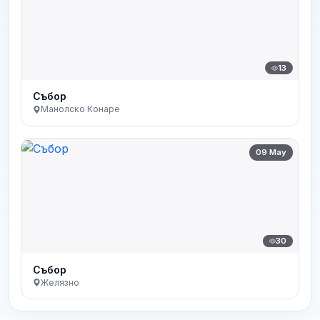
13
Събор
Манолско Конаре
09 May
30
Събор
Желязно