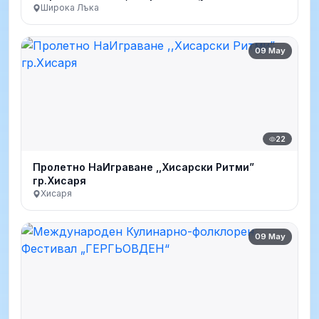
Широка Лъка
09 May
22
Пролетно НаИграване ,,Хисарски Ритми”
гр.Хисаря
Хисаря
09 May