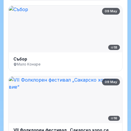
09 May
18
Събор
Мало Конаре
09 May
16
VII Фолклорен фестивал „Сакарско хоро се