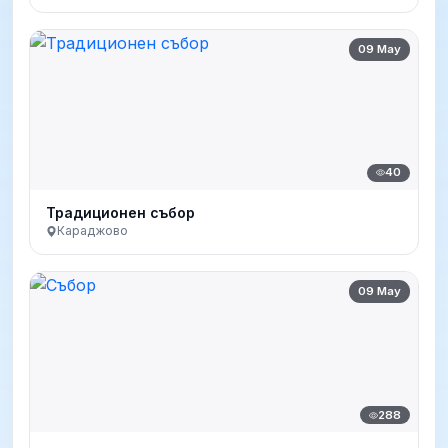
09 May
40
Традиционен събор
Караджово
09 May
288