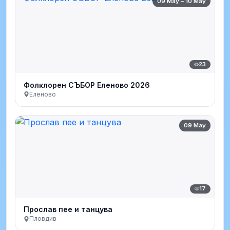
09 May – 10 May
23
Фолклорен СЪБОР Еленово 2026
Еленово
09 May
17
Прослав пее и танцува
Пловдив