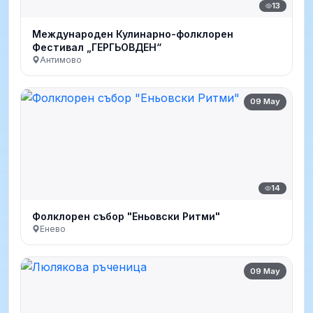
13
Международен Кулинарно-фолклорен
Фестивал „ГЕРГЬОВДЕН“
Антимово
09 May
14
Фолклорен събор "Еньовски Ритми"
Енево
09 May