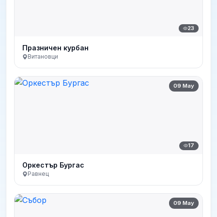
23
Празничен курбан
Витановци
09 May
17
Оркестър Бургас
Равнец
09 May