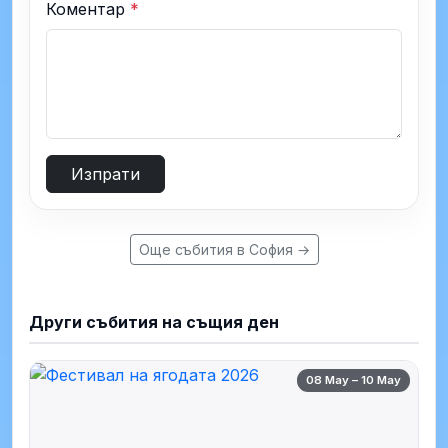
Коментар
*
Изпрати
Още събития в София →
Други събития на същия ден
08 May – 10 May