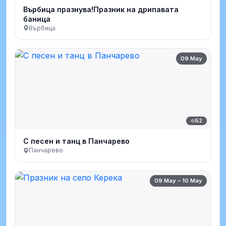
Върбица празнува!Празник на дрипавата
баница
Върбица
09 May
52
С песен и танц в Панчарево
Панчарево
09 May – 10 May