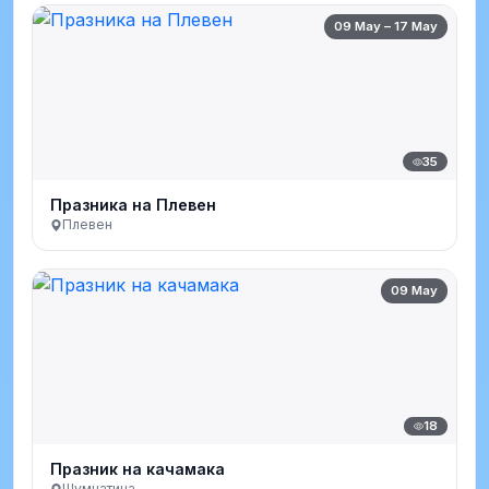
09 May – 17 May
35
Празника на Плевен
Плевен
09 May
18
Празник на качамака
Шумнатица