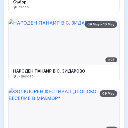
Събор
Елхово
09 May – 10 May
25
НАРОДEН ПАНАИР В С. ЗИДАРОВО
Зидарово
09 May