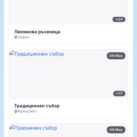
24
Люлякова ръченица
Ловеч
09 May
17
Традиционен събор
Арнаутито
09 May