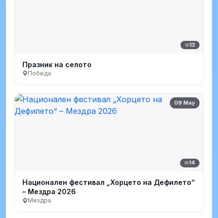
13
Празник на селото
Победа
09 May
14
Национален фестивал „Хорцето на Дефилето“
– Мездра 2026
Мездра