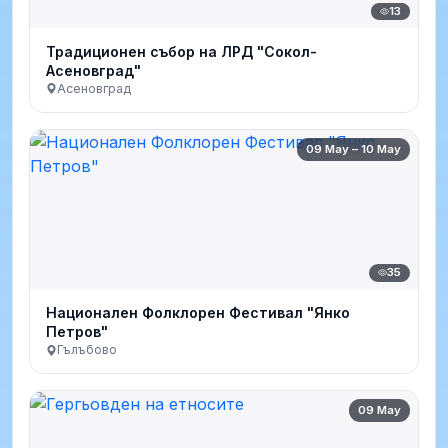
13
Традиционен събор на ЛРД "Сокол-
Асеновград"
Асеновград
09 May – 10 May
35
Национален Фолклорен Фестивал "Янко
Петров"
Гълъбово
09 May