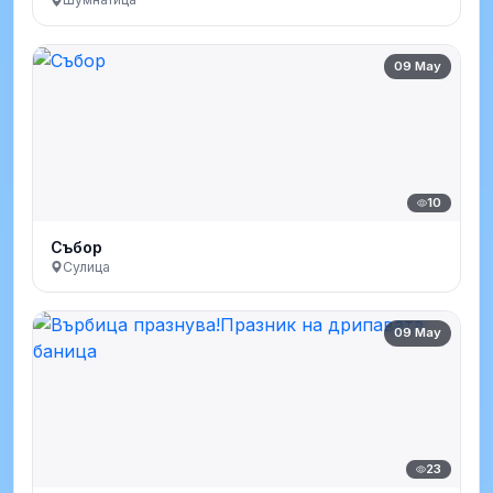
09 May
10
Събор
Сулица
09 May
23