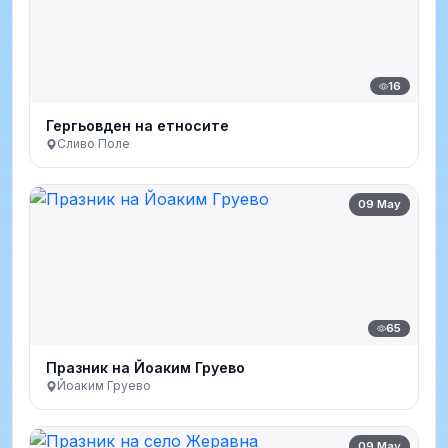
16
Гергьовден на етносите
Сливо Поле
09 May
65
Празник на Йоаким Груево
Йоаким Груево
09 May