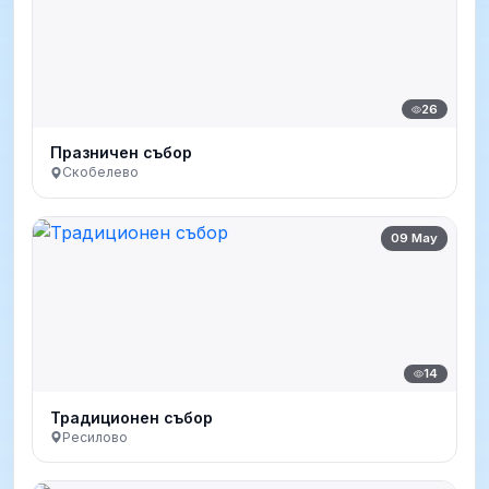
26
Празничен събор
Скобелево
09 May
14
Традиционен събор
Ресилово