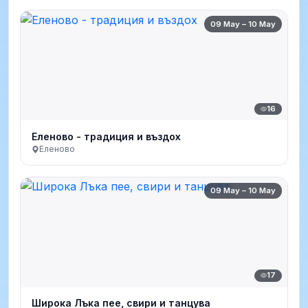
09 May – 10 May
16
Еленово - традиция и въздох
Еленово
09 May – 10 May
17
Широка Лъка пее, свири и танцува