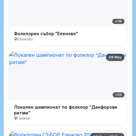
18
Фолклорен събор "Еленово"
Еленово
09 May
12
Локален шампионат по фолклор “Данфорови
ритми”
Галиче