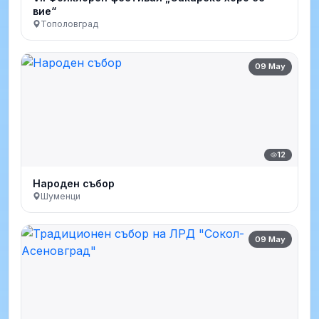
вие“
Тополовград
09 May
12
Народен събор
Шуменци
09 May