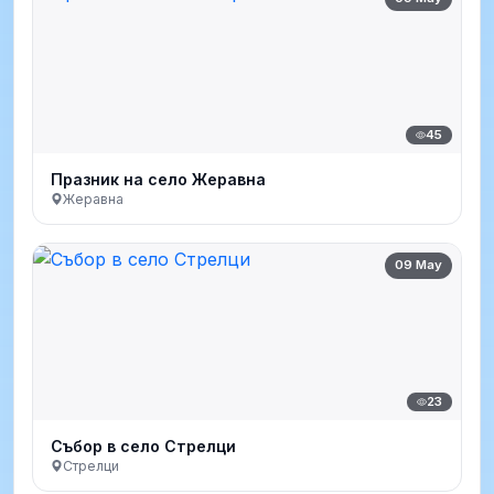
45
Празник на село Жеравна
Жеравна
09 May
23
Събор в село Стрелци
Стрелци