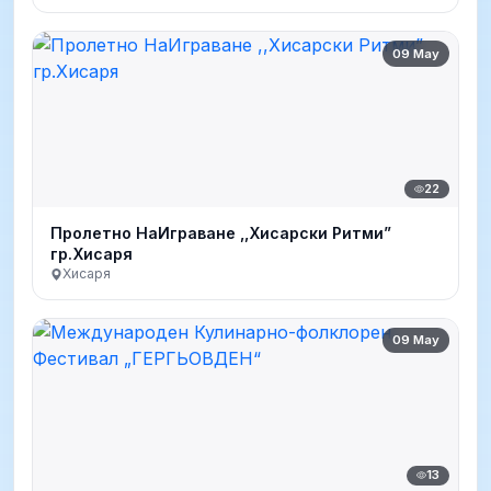
09 May
22
Пролетно НаИграване ,,Хисарски Ритми”
гр.Хисаря
Хисаря
09 May
13