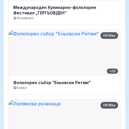
Международен Кулинарно-фолклорен
Фестивал „ГЕРГЬОВДЕН“
Антимово
09 May
12
Фолклорен събор "Еньовски Ритми"
Енево
09 May