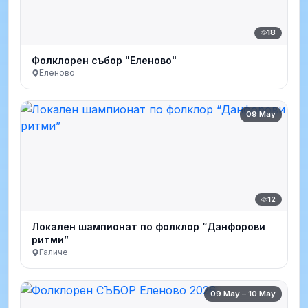
18
Фолклорен събор "Еленово"
Еленово
09 May
12
Локален шампионат по фолклор “Данфорови
ритми”
Галиче
09 May – 10 May