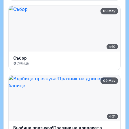
09 May
10
Събор
Сулица
09 May
21
Върбица празнува!Празник на дрипавата