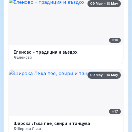
09 May – 10 May
16
Еленово - традиция и въздох
Еленово
09 May – 10 May
17
Широка Лъка пее, свири и танцува
Широка Лъка