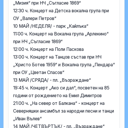
„Мизия“ при НЧ „Съгласие 1869“
12:30 ч. Концерт на Детска вокална група при
ОУ „Валери Петров“
10 МАЙ /НЕДЕЛЯ/ - парк „Кайлъка“
11:00 ч. Концерт на Вокална група „Арлекино“
при НЧ „Съгласие 1869“
12:00 ч. Концерт на Поли Паскова
13:00 ч. Концерт на Танцов състав при НЧ
„Христо Ботев 1959“ и Вокална група „Пендара“
при ОУ „Цветан Спасов“
13 МАЙ /СРЯДА/ - пл. „Възраждане“
19:45 ч. Концерт „Ако си дал“, посветен на 85
години от рождението на Емил Димитров
21:00 ч. „На север от Балкана“ - концерт на
Северняшки ансамбъл за народни песни и танци
„Иван Вълев“
14 МАЙ /ЧЕТВЪРТЪК/ - пл. „Възраждане“