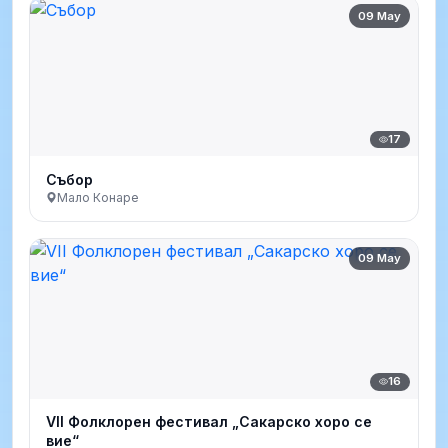
09 May
17
Събор
Мало Конаре
09 May
16
VII Фолклорен фестивал „Сакарско хоро се
вие“