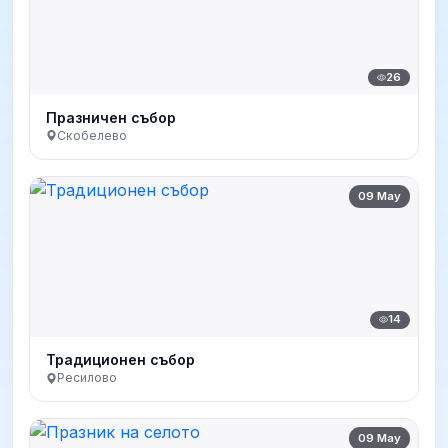
26
Празничен събор
Скобелево
09 May
14
Традиционен събор
Ресилово
09 May