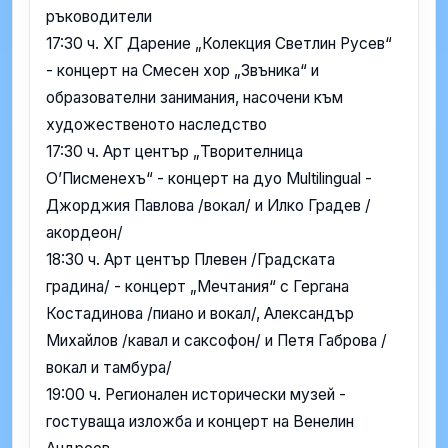
ръководители
17:30 ч. ХГ Дарение „Колекция Светлин Русев“
- концерт на Смесен хор „Звъника“ и
образователни занимания, насочени към
художественото наследство
17:30 ч. Арт център „Творителница
О’Писменехъ“ - концерт на дуо Multilingual -
Джорджия Павлова /вокал/ и Илко Градев /
акордеон/
18:30 ч. Арт център Плевен /Градската
градина/ - концерт „Мечтания“ с Гергана
Костадинова /пиано и вокал/, Александър
Михайлов /кавал и саксофон/ и Петя Габрова /
вокал и тамбура/
19:00 ч. Регионален исторически музей -
гостуваща изложба и концерт на Венелин