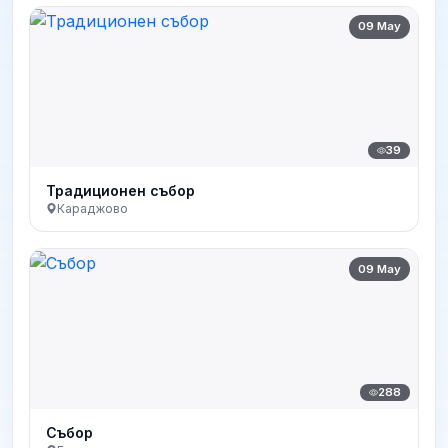
09 May
39
Традиционен събор
Караджово
09 May
288
Събор