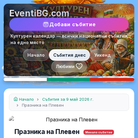
EventiBG.com
Добави събитие
Културен календар — всички национални събития
на едно място
Начало
Събития днес
Уикенд
Любими
Начало
Събития за 9 май 2026 г.
Празника на Плевен
Празника на Плевен
Минало събитие