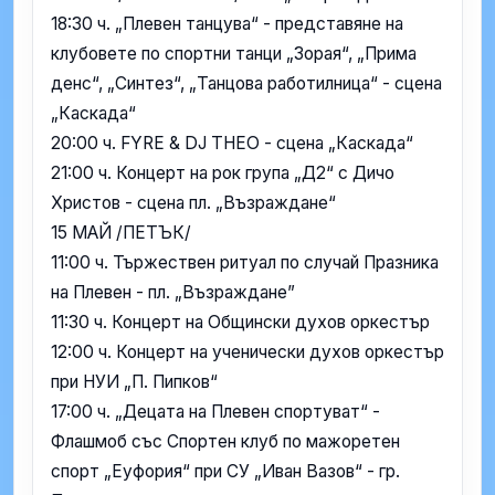
18:30 ч. „Плевен танцува“ - представяне на
клубовете по спортни танци „Зорая“, „Прима
денс“, „Синтез“, „Танцова работилница“ - сцена
„Каскада“
20:00 ч. FYRE & DJ THEO - сцена „Каскада“
21:00 ч. Концерт на рок група „Д2“ с Дичо
Христов - сцена пл. „Възраждане“
15 МАЙ /ПЕТЪК/
11:00 ч. Тържествен ритуал по случай Празника
на Плевен - пл. „Възраждане”
11:30 ч. Концерт на Общински духов оркестър
12:00 ч. Концерт на ученически духов оркестър
при НУИ „П. Пипков“
17:00 ч. „Децата на Плевен спортуват“ -
Флашмоб със Спортен клуб по мажоретен
спорт „Еуфория“ при СУ „Иван Вазов“ - гр.