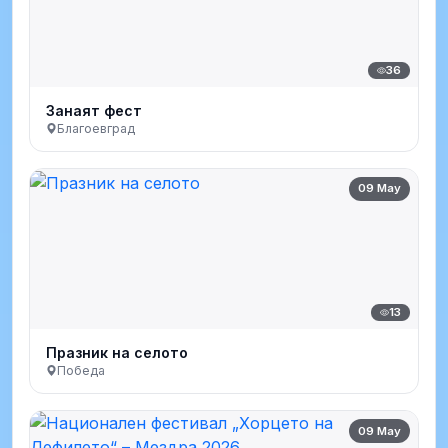
36
Занаят фест
Благоевград
09 May
13
Празник на селото
Победа
09 May