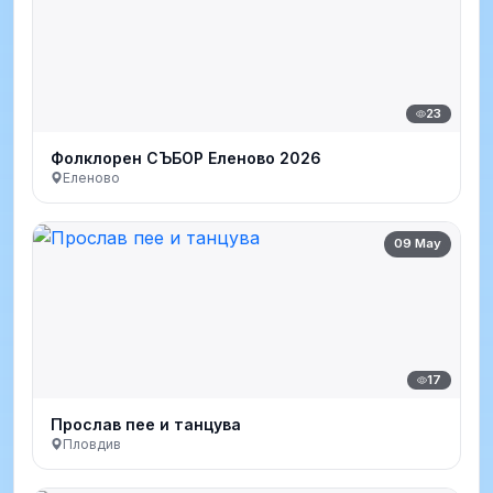
23
Фолклорен СЪБОР Еленово 2026
Еленово
09 May
17
Прослав пее и танцува
Пловдив