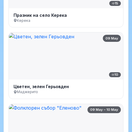
15
Празник на село Керека
Керека
09 May
10
Цветен, зелен Герьовден
Маджерито
09 May – 10 May