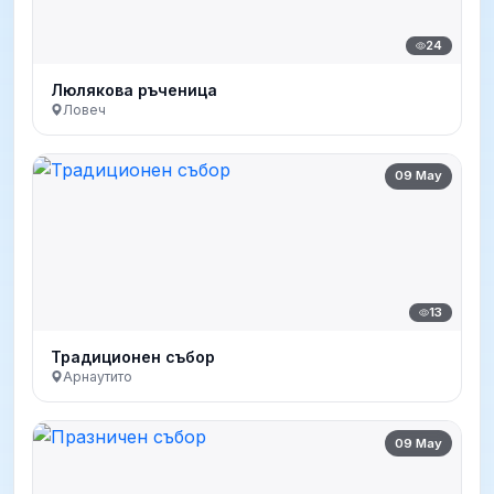
24
Люлякова ръченица
Ловеч
09 May
13
Традиционен събор
Арнаутито
09 May