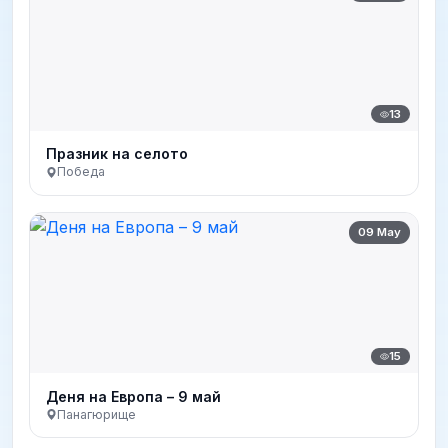
13
Празник на селото
Победа
09 May
15
Деня на Европа – 9 май
Панагюрище