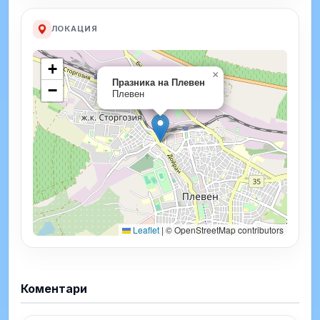
ЛОКАЦИЯ
+
×
Празника на Плевен
−
Плевен
Leaflet
|
© OpenStreetMap contributors
Коментари