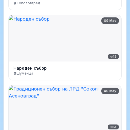
Тополовград
09 May
12
Народен събор
Шуменци
09 May
13