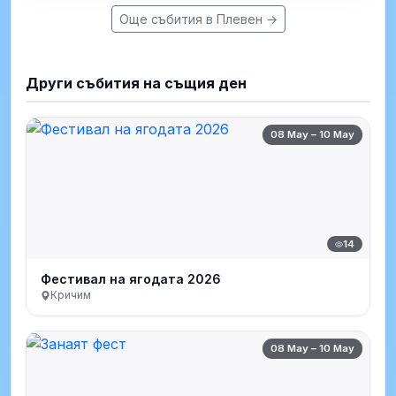
Още събития в Плевен →
Други събития на същия ден
08 May – 10 May
14
Фестивал на ягодата 2026
Кричим
08 May – 10 May