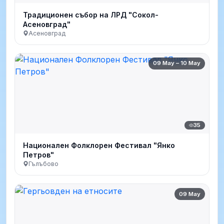
Традиционен събор на ЛРД "Сокол-
Асеновград"
Асеновград
09 May – 10 May
35
Национален Фолклорен Фестивал "Янко
Петров"
Гълъбово
09 May