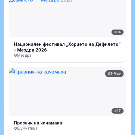
14
Национален фестивал „Хорцето на Дефилето“
– Мездра 2026
Мездра
09 May
17
Празник на качамака
Шумнатица