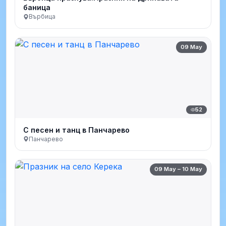
баница
Върбица
09 May
52
С песен и танц в Панчарево
Панчарево
09 May – 10 May