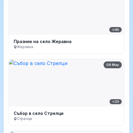
45
Празник на село Жеравна
Жеравна
09 May
23
Събор в село Стрелци
Стрелци