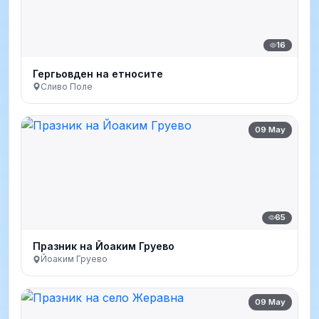
16
Гергьовден на етносите
Сливо Поле
09 May
65
Празник на Йоаким Груево
Йоаким Груево
09 May