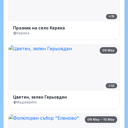
15
Празник на село Керека
Керека
09 May
10
Цветен, зелен Герьовден
Маджерито
09 May – 10 May