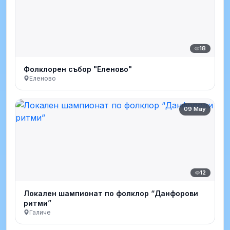
18
Фолклорен събор "Еленово"
Еленово
09 May
12
Локален шампионат по фолклор “Данфорови
ритми”
Галиче