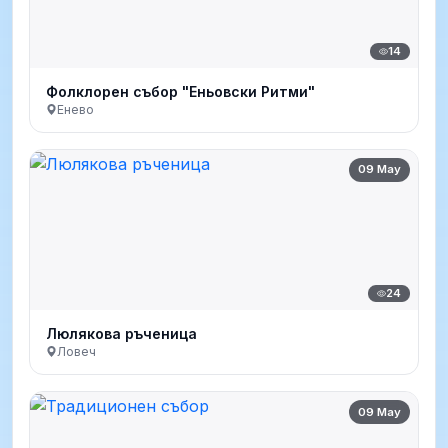
14
Фолклорен събор "Еньовски Ритми"
Енево
09 May
24
Люлякова ръченица
Ловеч
09 May