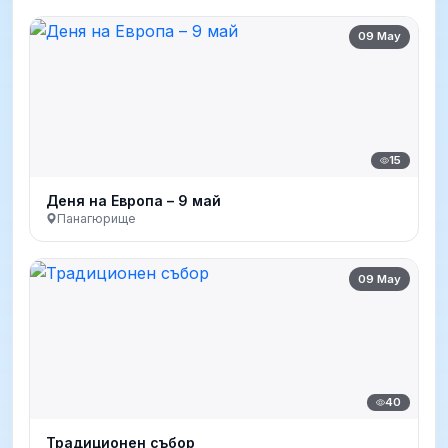
09 May
15
Деня на Европа – 9 май
Панагюрище
09 May
40
Традиционен събор