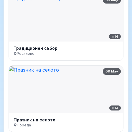
14
Традиционен събор
Ресилово
09 May
13
Празник на селото
Победа