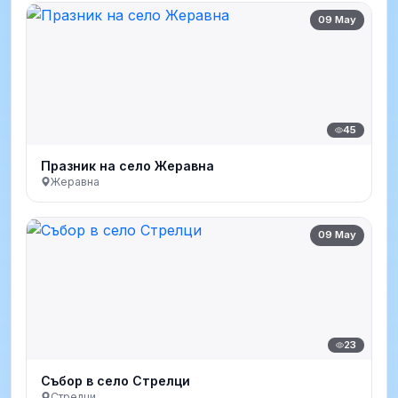
09 May
45
Празник на село Жеравна
Жеравна
09 May
23
Събор в село Стрелци
Стрелци