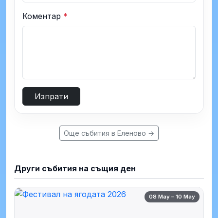
Коментар
*
Изпрати
Още събития в Еленово →
Други събития на същия ден
08 May – 10 May