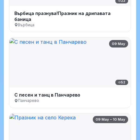
23
Върбица празнува!Празник на дрипавата
баница
Върбица
09 May
52
С песен и танц в Панчарево
Панчарево
09 May – 10 May