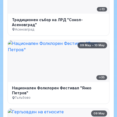
13
Традиционен събор на ЛРД "Сокол-
Асеновград"
Асеновград
09 May – 10 May
35
Национален Фолклорен Фестивал "Янко
Петров"
Гълъбово
09 May