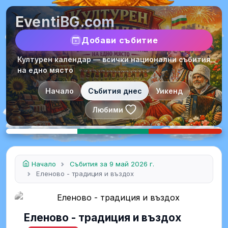
EventiBG.com
Добави събитие
Културен календар — всички национални събития
на едно място
Начало
Събития днес
Уикенд
Любими
Начало
Събития за 9 май 2026 г.
Еленово - традиция и въздох
Еленово - традиция и въздох