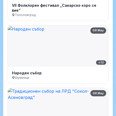
VII Фолклорен фестивал „Сакарско хоро се
вие“
Тополовград
09 May
12
Народен събор
Шуменци
09 May