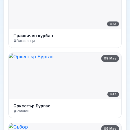
23
Празничен курбан
Витановци
09 May
17
Оркестър Бургас
Равнец
09 May