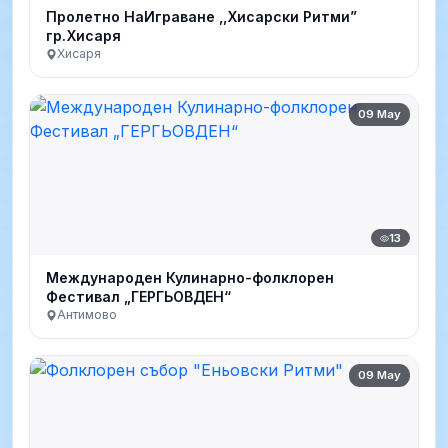
Пролетно НаИграване ,,Хисарски Ритми”
гр.Хисаря
Хисаря
09 May
13
Международен Кулинарно-фолклорен
Фестивал „ГЕРГЬОВДЕН“
Антимово
09 May