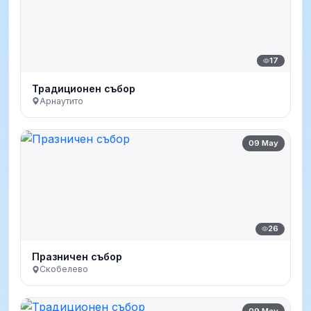
17
Традиционен събор
Арнаутито
09 May
26
Празничен събор
Скобелево
09 May