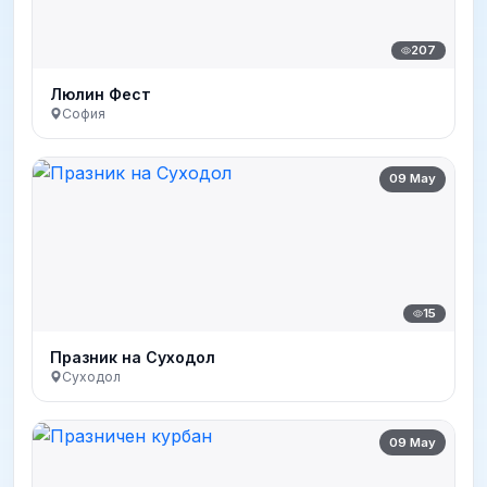
207
Люлин Фест
София
09 May
15
Празник на Суходол
Суходол
09 May