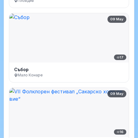
Пловдив
09 May
17
Събор
Мало Конаре
09 May
16