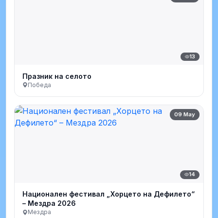
13
Празник на селото
Победа
09 May
14
Национален фестивал „Хорцето на Дефилето“
– Мездра 2026
Мездра