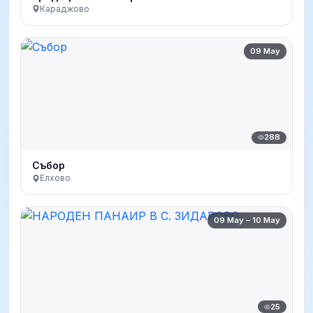
Караджово
09 May
288
Събор
Елхово
09 May – 10 May
25