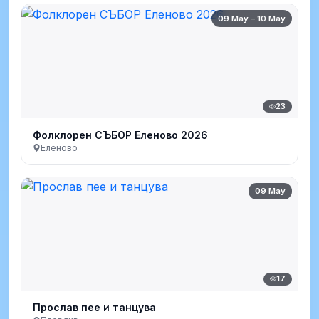
09 May – 10 May
23
Фолклорен СЪБОР Еленово 2026
Еленово
09 May
17
Прослав пее и танцува