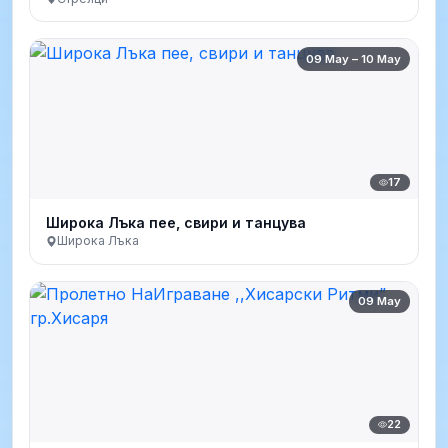
09 May – 10 May
17
Широка Лъка пее, свири и танцува
Широка Лъка
09 May
22