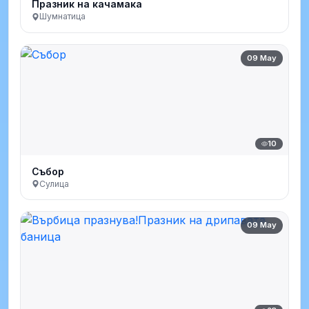
Празник на качамака
Шумнатица
09 May
10
Събор
Сулица
09 May