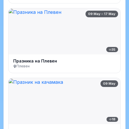
09 May – 17 May
35
Празника на Плевен
Плевен
09 May
18