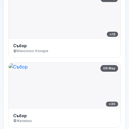
13
Събор
Манолско Конаре
09 May
30
Събор
Желязно