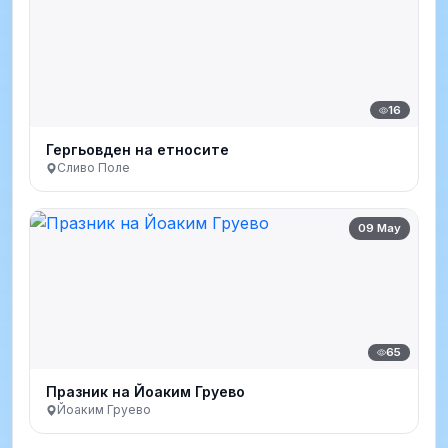
16
Гергьовден на етносите
Сливо Поле
09 May
65
Празник на Йоаким Груево
Йоаким Груево