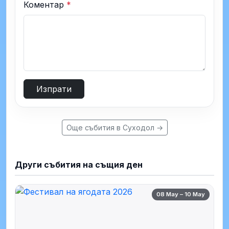
Коментар
*
Изпрати
Още събития в Суходол →
Други събития на същия ден
08 May – 10 May