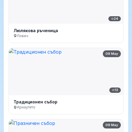
24
Люлякова ръченица
Ловеч
09 May
12
Традиционен събор
Арнаутито
09 May