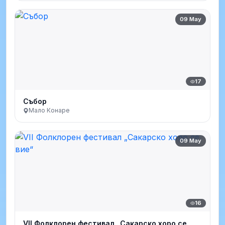
09 May
17
Събор
Мало Конаре
09 May
16
VII Фолклорен фестивал „Сакарско хоро се