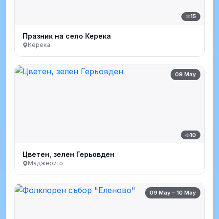
15
Празник на село Керека
Керека
09 May
10
Цветен, зелен Герьовден
Маджерито
09 May – 10 May