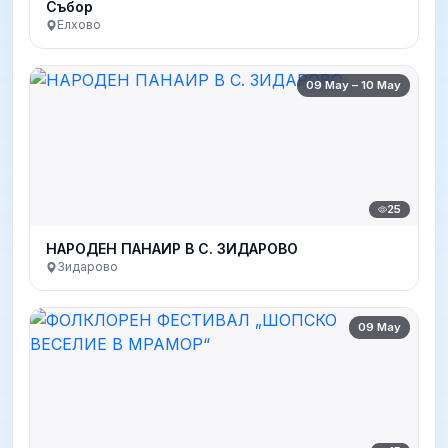
Събор
Елхово
09 May – 10 May
25
НАРОДEН ПАНАИР В С. ЗИДАРОВО
Зидарово
09 May