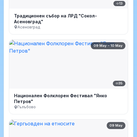
13
Традиционен събор на ЛРД "Сокол-
Асеновград"
Асеновград
09 May – 10 May
35
Национален Фолклорен Фестивал "Янко
Петров"
Гълъбово
09 May