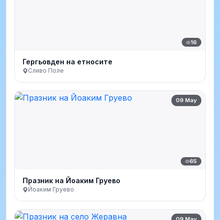
16
Гергьовден на етносите
Сливо Поле
09 May
65
Празник на Йоаким Груево
Йоаким Груево
09 May