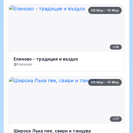
09 May – 10 May
16
Еленово - традиция и въздох
Еленово
09 May – 10 May
17
Широка Лъка пее, свири и танцува