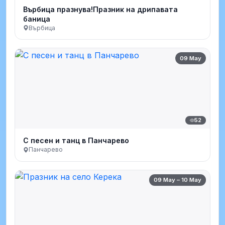
Върбица празнува!Празник на дрипавата
баница
Върбица
09 May
52
С песен и танц в Панчарево
Панчарево
09 May – 10 May