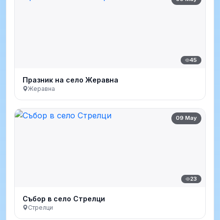
45
Празник на село Жеравна
Жеравна
09 May
23
Събор в село Стрелци
Стрелци