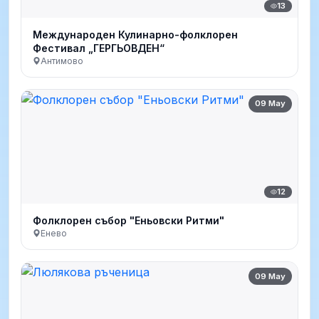
13
Международен Кулинарно-фолклорен
Фестивал „ГЕРГЬОВДЕН“
Антимово
09 May
12
Фолклорен събор "Еньовски Ритми"
Енево
09 May