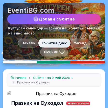
EventiBG.com
Добави събитие
Културен календар — всички национални събития
на едно място
Начало
Събития днес
Уикенд
Любими
Начало
Събития за 9 май 2026 г.
Празник на Суходол
Празник на Суходол
Минало събитие