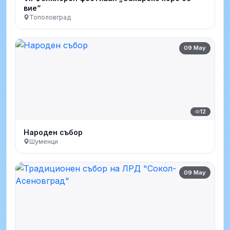
вие“
Тополовград
09 May
12
Народен събор
Шуменци
09 May