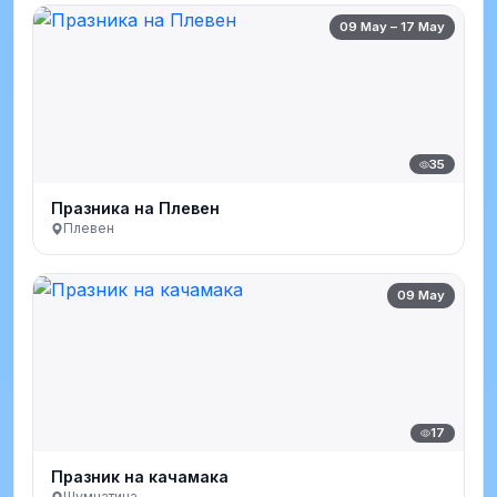
09 May – 17 May
35
Празника на Плевен
Плевен
09 May
17
Празник на качамака
Шумнатица