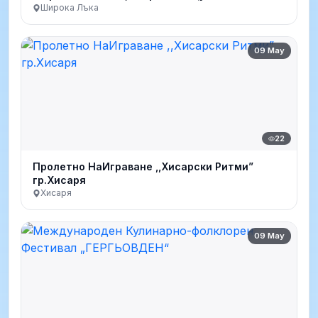
Широка Лъка
09 May
22
Пролетно НаИграване ,,Хисарски Ритми”
гр.Хисаря
Хисаря
09 May