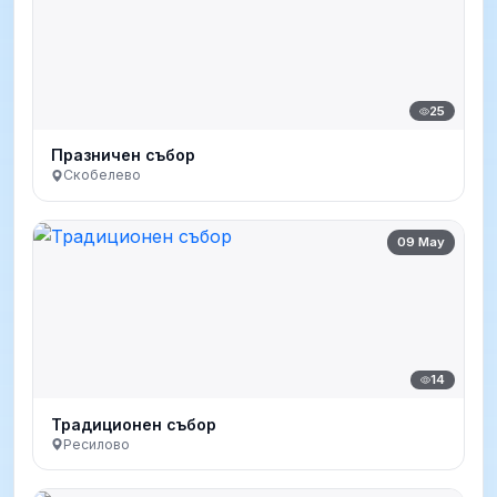
25
Празничен събор
Скобелево
09 May
14
Традиционен събор
Ресилово