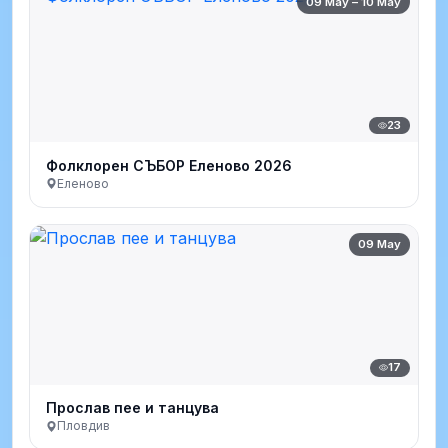
09 May – 10 May
23
Фолклорен СЪБОР Еленово 2026
Еленово
09 May
17
Прослав пее и танцува
Пловдив