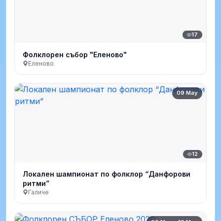
17
Фолклорен събор "Еленово"
Еленово
09 May
12
Локален шампионат по фолклор “Данфорови
ритми”
Галиче