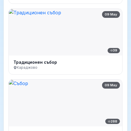
09 May
39
Традиционен събор
Караджово
09 May
288