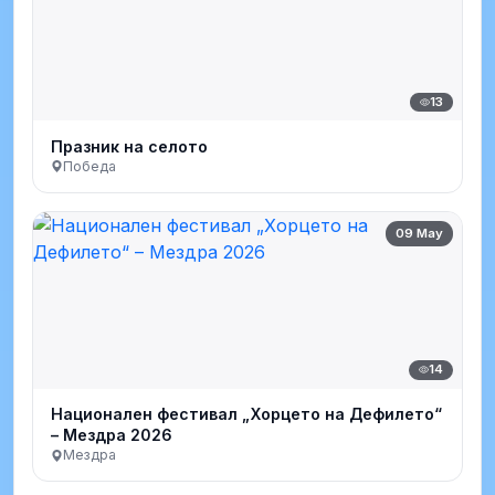
13
Празник на селото
Победа
09 May
14
Национален фестивал „Хорцето на Дефилето“
– Мездра 2026
Мездра