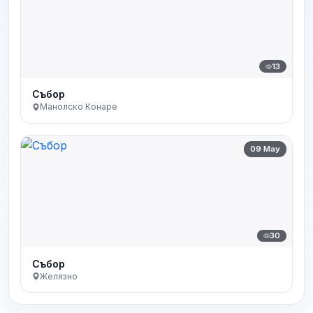
13
Събор
Манолско Конаре
09 May
30
Събор
Желязно