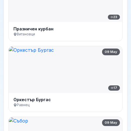
23
Празничен курбан
Витановци
09 May
17
Оркестър Бургас
Равнец
09 May