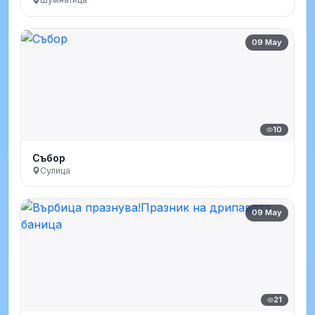
09 May
10
Събор
Сулица
09 May
21