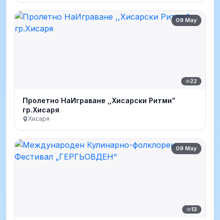
09 May
22
Пролетно НаИграване ,,Хисарски Ритми”
гр.Хисаря
Хисаря
09 May
13