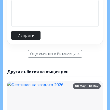
Изпрати
Още събития в Витановци →
Други събития на същия ден
08 May – 10 May