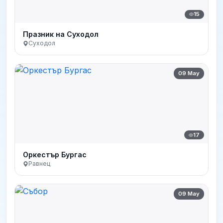
15
Празник на Суходол
Суходол
09 May
17
Оркестър Бургас
Равнец
09 May