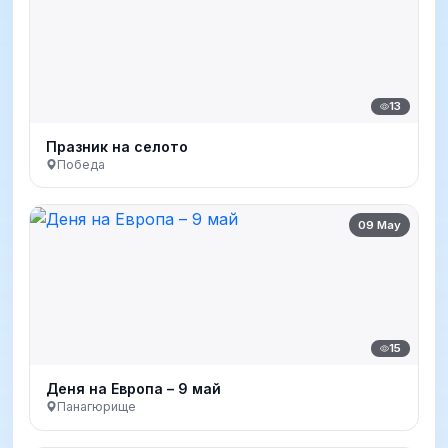
13
Празник на селото
Победа
09 May
15
Деня на Европа – 9 май
Панагюрище