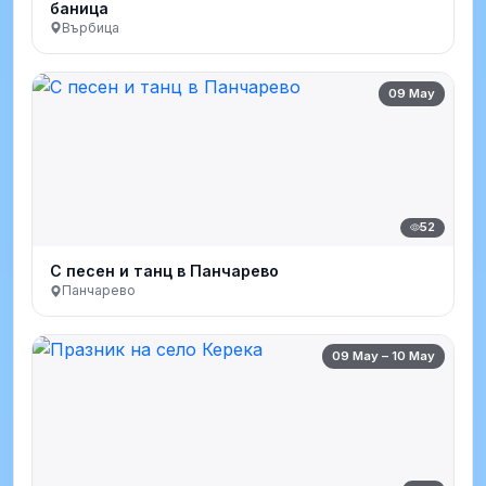
баница
Върбица
09 May
52
С песен и танц в Панчарево
Панчарево
09 May – 10 May