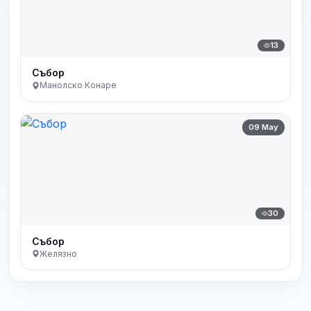
13
Събор
Манолско Конаре
09 May
30
Събор
Желязно