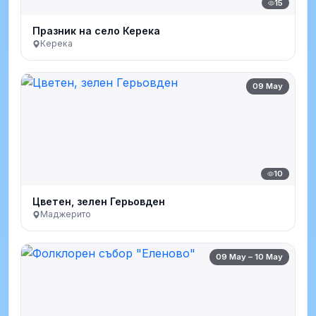
15
Празник на село Керека
Керека
09 May
10
Цветен, зелен Герьовден
Маджерито
09 May – 10 May