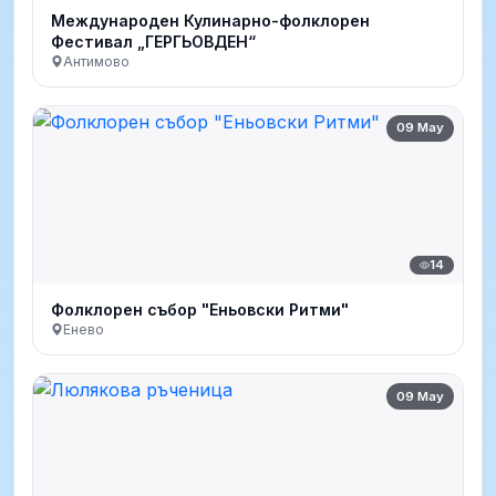
Международен Кулинарно-фолклорен
Фестивал „ГЕРГЬОВДЕН“
Антимово
09 May
14
Фолклорен събор "Еньовски Ритми"
Енево
09 May