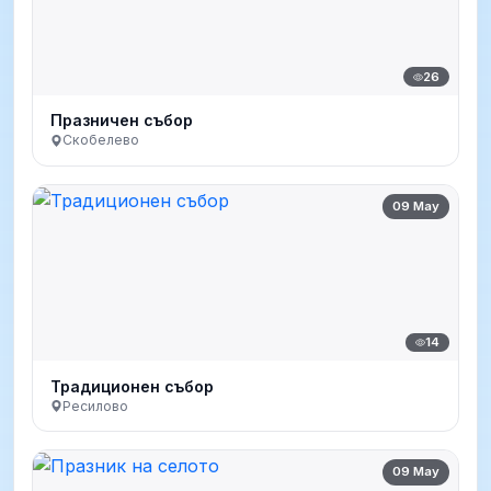
26
Празничен събор
Скобелево
09 May
14
Традиционен събор
Ресилово
09 May