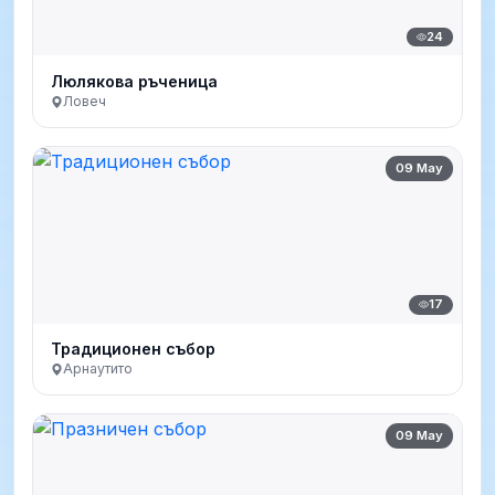
24
Люлякова ръченица
Ловеч
09 May
17
Традиционен събор
Арнаутито
09 May