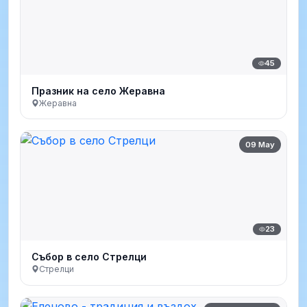
45
Празник на село Жеравна
Жеравна
09 May
23
Събор в село Стрелци
Стрелци