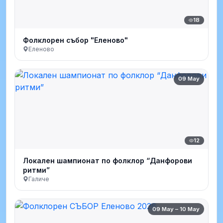
18
Фолклорен събор "Еленово"
Еленово
09 May
12
Локален шампионат по фолклор “Данфорови
ритми”
Галиче
09 May – 10 May