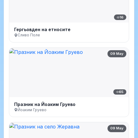
16
Гергьовден на етносите
Сливо Поле
09 May
65
Празник на Йоаким Груево
Йоаким Груево
09 May