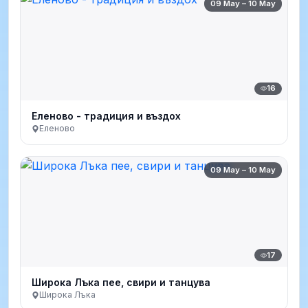
09 May – 10 May
16
Еленово - традиция и въздох
Еленово
09 May – 10 May
17
Широка Лъка пее, свири и танцува
Широка Лъка