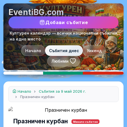
EventiBG.com
Добави събитие
Културен календар — всички национални събития
на едно място
Начало
Събития днес
Уикенд
Любими
Начало
Събития за 9 май 2026 г.
Празничен курбан
Празничен курбан
Минало събитие