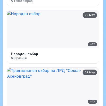
Тополовград
09 May
12
Народен събор
Шуменци
09 May
13