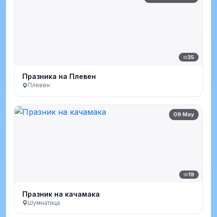
35
Празника на Плевен
Плевен
09 May
19
Празник на качамака
Шумнатица