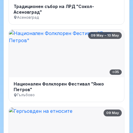
Традиционен събор на ЛРД "Сокол-
Асеновград"
Асеновград
09 May – 10 May
35
Национален Фолклорен Фестивал "Янко
Петров"
Гълъбово
09 May