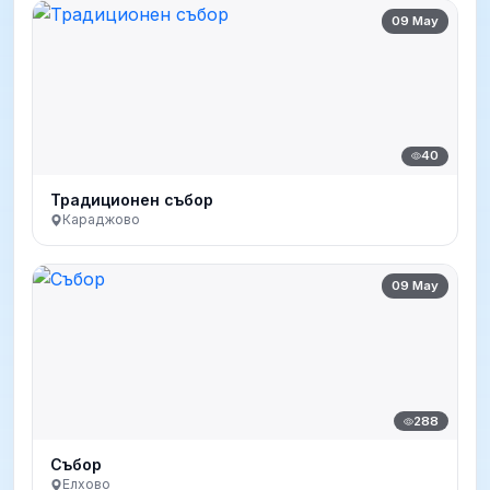
09 May
40
Традиционен събор
Караджово
09 May
288
Събор
Елхово