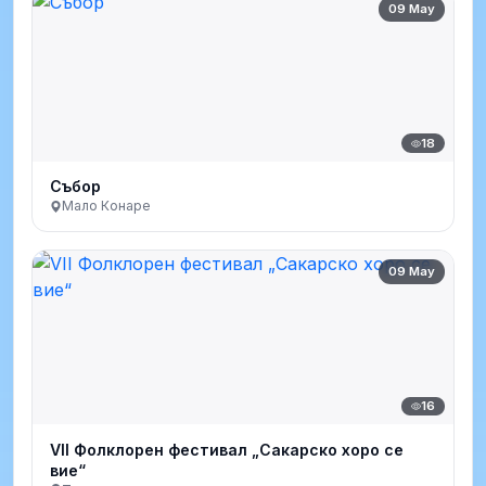
09 May
18
Събор
Мало Конаре
09 May
16
VII Фолклорен фестивал „Сакарско хоро се
вие“