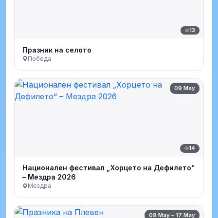
13
Празник на селото
Победа
09 May
14
Национален фестивал „Хорцето на Дефилето“
– Мездра 2026
Мездра
09 May – 17 May