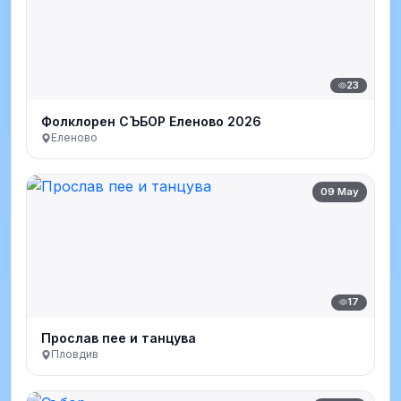
23
Фолклорен СЪБОР Еленово 2026
Еленово
09 May
17
Прослав пее и танцува
Пловдив