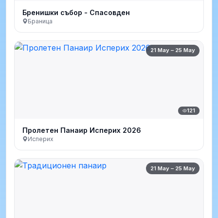
Бренишки събор - Спасовден
Браница
21 May – 25 May
121
Пролетен Панаир Исперих 2026
Исперих
21 May – 25 May