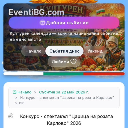
EventiBG.com
Добави събитие
Културен календар — всички национални събития
на едно място
Начало
Събития днес
Уикенд
Любими
Начало
Събития за 22 май 2026 г.
Конкурс - спектакъл "Царица на розата Карлово"
2026