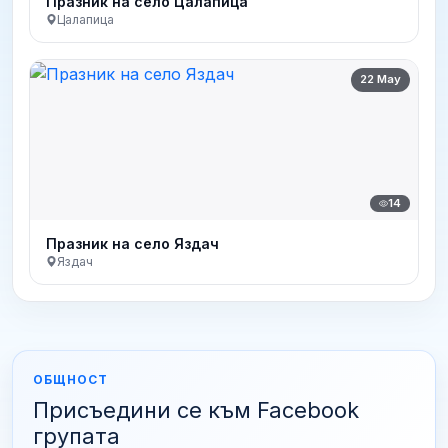
Празник на село Цалапица
Цалапица
22 May
14
Празник на село Яздач
Яздач
ОБЩНОСТ
Присъедини се към Facebook
групата