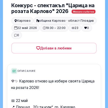
Конкурс - спектакъл "Царица на
розата Карлово" 2026
Минало събитие
Карлово
община Карлово · област Пловдив
22 май 2026
19:30 – 22:00
23
0
0
Добави в любими
ОПИСАНИЕ
🌹✨ Карлово отново ще избере своята Царица
на розата 2026!
📅 22 май
📍 Площад „20-ти юли“, гр. Карлово