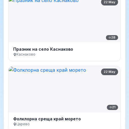
22 May
28
Празник на село Каснаково
Каснаково
22 May
21
Фолклорна среща край морето
Царево