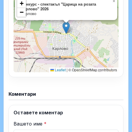
×
+
Конкурс - спектакъл "Царица на розата
Карлово" 2026
−
Карлово
Leaflet
|
© OpenStreetMap contributors
Коментари
Оставете коментар
Вашето име
*