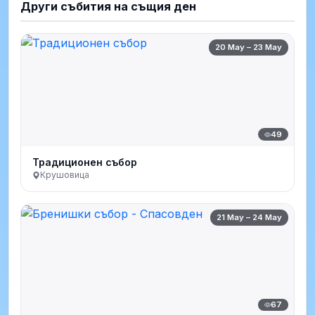
Други събития на същия ден
20 May – 23 May
49
Традиционен събор
Крушовица
21 May – 24 May
67