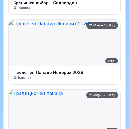
Бренишки събор - Спасовден
Браница
21 May – 25 May
121
Пролетен Панаир Исперих 2026
Исперих
21 May – 25 May