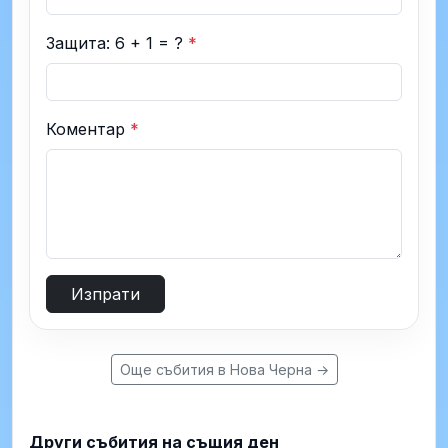
Защита: 6 + 1 = ?
*
Коментар
*
Изпрати
Още събития в Нова Черна →
Други събития на същия ден