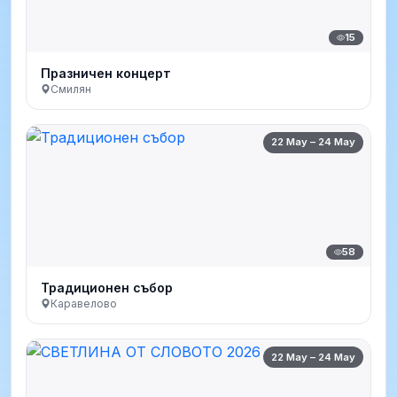
15
Празничен концерт
Смилян
22 May – 24 May
58
Традиционен събор
Каравелово
22 May – 24 May