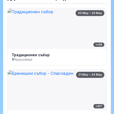
20 May – 23 May
49
Традиционен събор
Крушовица
21 May – 24 May
67