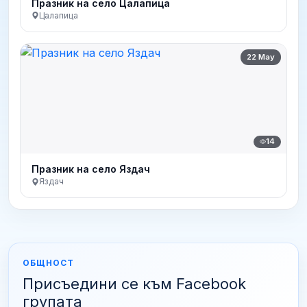
Празник на село Цалапица
Цалапица
22 May
14
Празник на село Яздач
Яздач
ОБЩНОСТ
Присъедини се към Facebook
групата