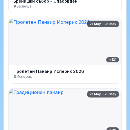
Бренишки събор - Спасовден
Браница
21 May – 25 May
121
Пролетен Панаир Исперих 2026
Исперих
21 May – 25 May
98