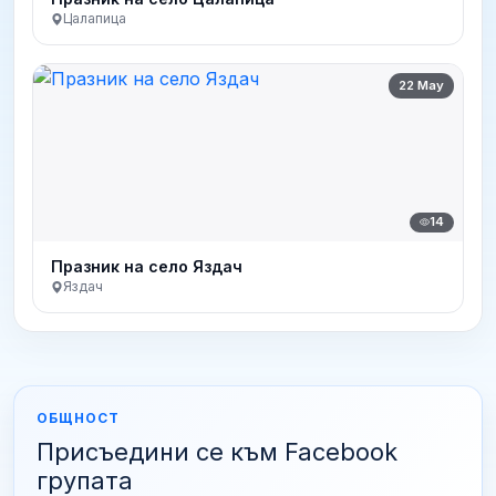
Цалапица
22 May
14
Празник на село Яздач
Яздач
ОБЩНОСТ
Присъедини се към Facebook
групата