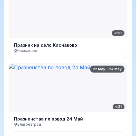
28
Празник на село Каснаково
Каснаково
22 May – 24 May
31
Празненства по повод 24 Май
Благоевград