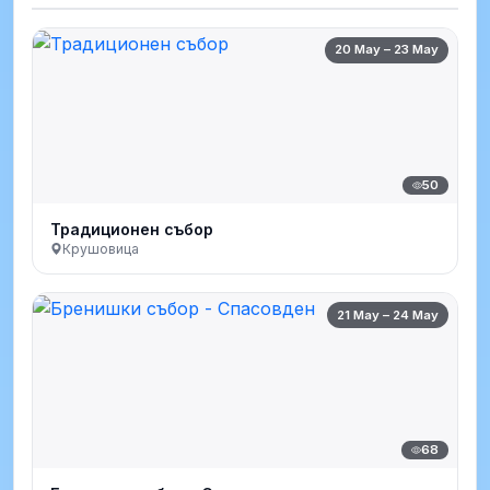
20 May – 23 May
50
Традиционен събор
Крушовица
21 May – 24 May
68