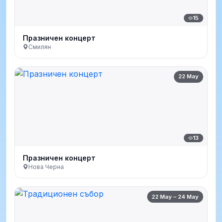
15
Празничен концерт
Смилян
22 May
13
Празничен концерт
Нова Черна
22 May – 24 May