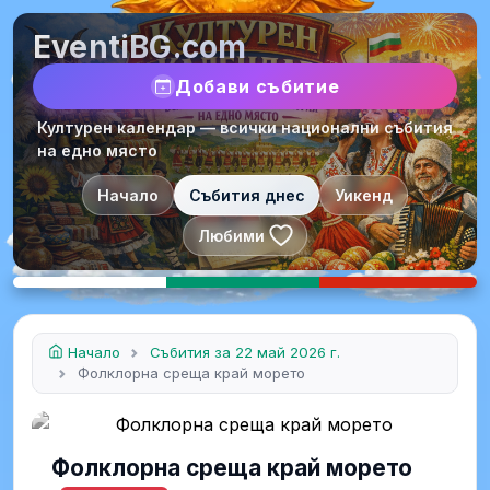
EventiBG.com
Добави събитие
Културен календар — всички национални събития
на едно място
Начало
Събития днес
Уикенд
Любими
Начало
Събития за 22 май 2026 г.
Фолклорна среща край морето
Фолклорна среща край морето