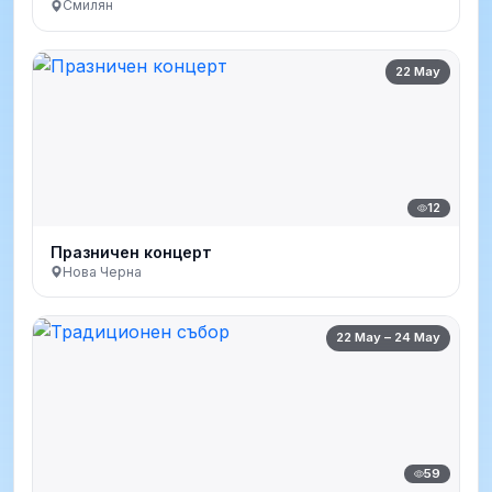
Смилян
22 May
12
Празничен концерт
Нова Черна
22 May – 24 May
59