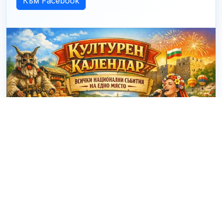
Към Facebook
© 2025 - 2026 eventiBG.com Проект за визуализация на
събития в България. Създадено от
dakovdev.com
. |
За
проекта
|
Контакти
|
Условия за ползване
|
Facebook