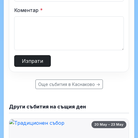
Коментар
*
Изпрати
Още събития в Каснаково →
Други събития на същия ден
20 May – 23 May