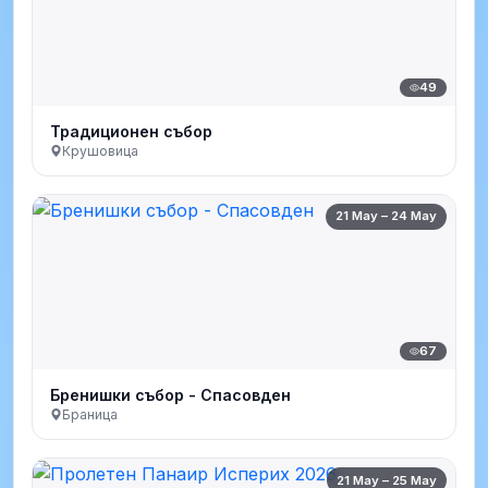
49
Традиционен събор
Крушовица
21 May – 24 May
67
Бренишки събор - Спасовден
Браница
21 May – 25 May