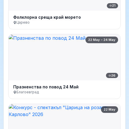
21
Фолклорна среща край морето
Царево
22 May – 24 May
26
Празненства по повод 24 Май
Благоевград
22 May