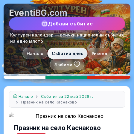
EventiBG.com
Добави събитие
Културен календар — всички национални събития
на едно място
Начало
Събития днес
Уикенд
Любими
Начало
Събития за 22 май 2026 г.
Празник на село Каснаково
Празник на село Каснаково