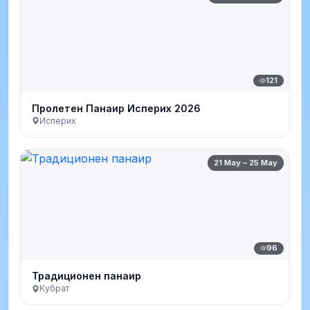
121
Пролетен Панаир Исперих 2026
Исперих
21 May – 25 May
96
Традиционен панаир
Кубрат