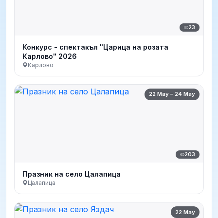
23
Конкурс - спектакъл "Царица на розата
Карлово" 2026
Карлово
22 May – 24 May
203
Празник на село Цалапица
Цалапица
22 May