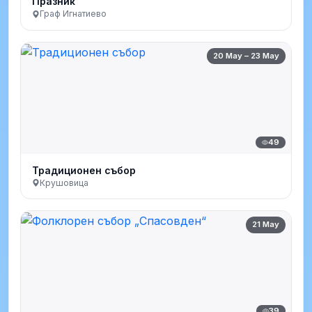
Празник
Граф Игнатиево
20 May – 23 May
49
Традиционен събор
Крушовица
21 May
39