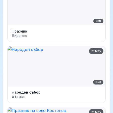
19
Празник
Крепост
21 May
23
Народен събор
Тракия
21 May