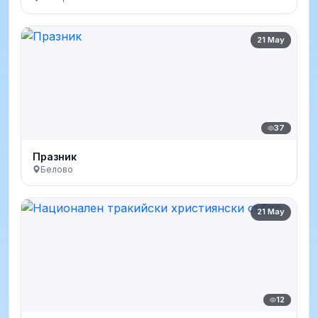
21 May
37
Празник
Белово
21 May
12