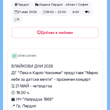
Пирдоп
община Пирдоп · област София
21 май 2026
18:00 – 22:00
30
0
0
Добави в любими
ОПИСАНИЕ
ВЛАЙКОВИ ДНИ 2026
ДГ "Пека и Карло Чоконяни" представя "Мирно
небе за детски мечти" - празничен концерт
🗓️ 21 МАЙ - четвъртък
🕕 18.00 ч.
🏫 НЧ "Напредък 1869"
📍 Гр. Пирдоп