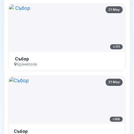
21 May
111
Събор
Браниполе
21 May
66
Събор