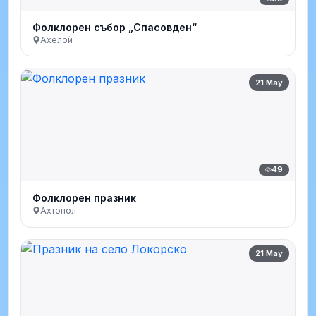
Фолклорен събор „Спасовден“
Ахелой
21 May
49
Фолклорен празник
Ахтопол
21 May