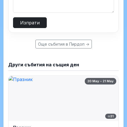
Изпрати
Още събития в Пирдоп →
Други събития на същия ден
20 May – 21 May
31