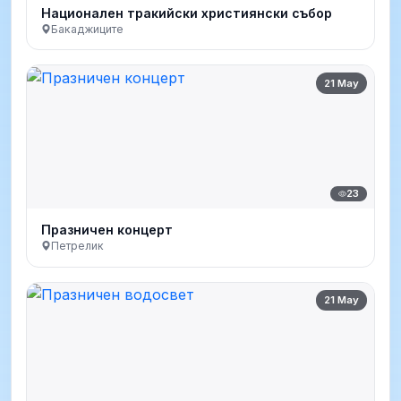
Национален тракийски християнски събор
Бакаджиците
21 May
23
Празничен концерт
Петрелик
21 May