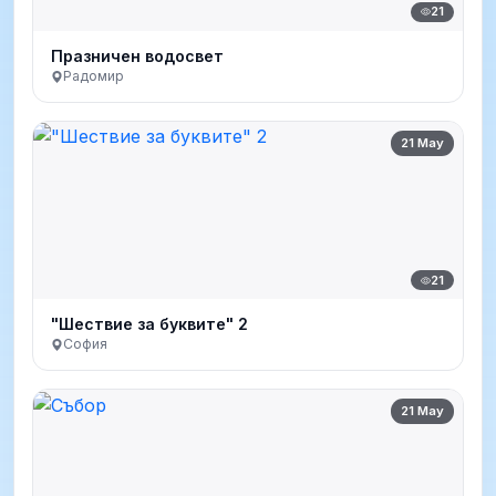
21
Празничен водосвет
Радомир
21 May
21
"Шествие за буквите" 2
София
21 May