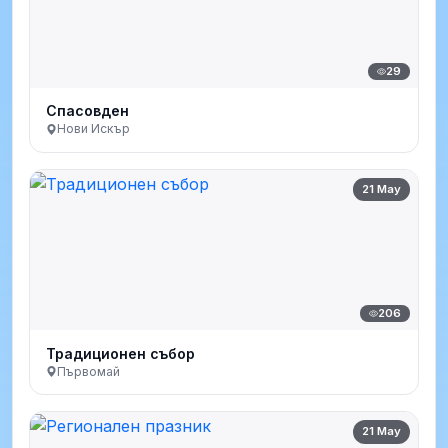
29
Спасовден
Нови Искър
21 May
206
Традиционен събор
Първомай
21 May