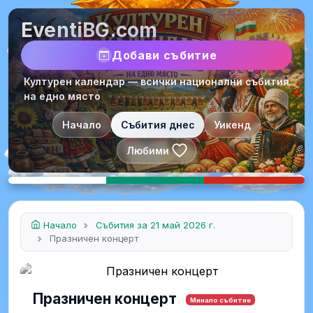
EventiBG.com
Добави събитие
Културен календар — всички национални събития
на едно място
Начало
Събития днес
Уикенд
Любими
Начало
Събития за 21 май 2026 г.
Празничен концерт
Празничен концерт
Минало събитие