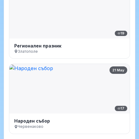
19
Регионален празник
Златополе
21 May
17
Народен събор
Червенаково