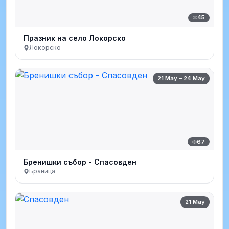
45
Празник на село Локорско
Локорско
21 May – 24 May
67
Бренишки събор - Спасовден
Браница
21 May