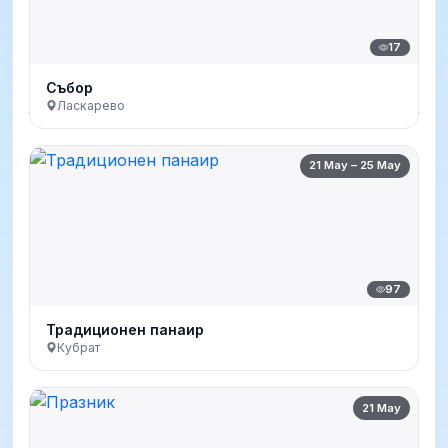
17
Събор
Ласкарево
21 May – 25 May
97
Традиционен панаир
Кубрат
21 May