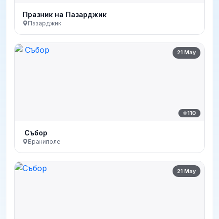
Празник на Пазарджик
Пазарджик
21 May
110
Събор
Браниполе
21 May