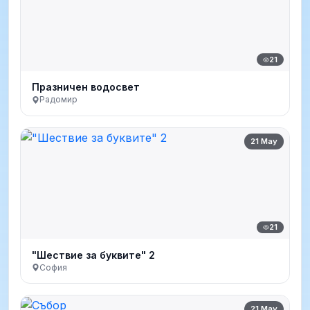
21
Празничен водосвет
Радомир
21 May
21
"Шествие за буквите" 2
София
21 May