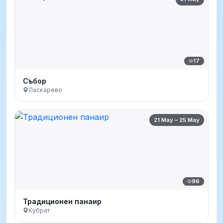
17
Събор
Ласкарево
21 May – 25 May
96
Традиционен панаир
Кубрат