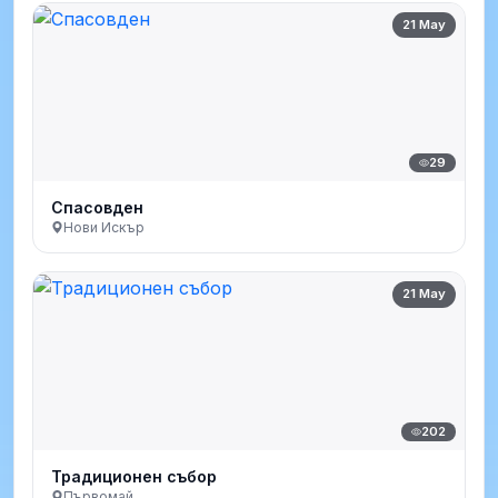
21 May
29
Спасовден
Нови Искър
21 May
202
Традиционен събор
Първомай