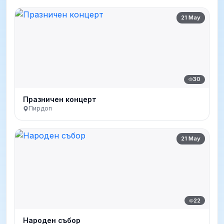
21 May
30
Празничен концерт
Пирдоп
21 May
22
Народен събор