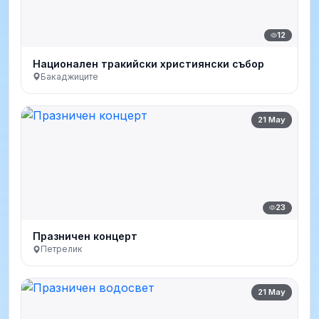
12
Национален тракийски християнски събор
Бакаджиците
21 May
23
Празничен концерт
Петрелик
21 May