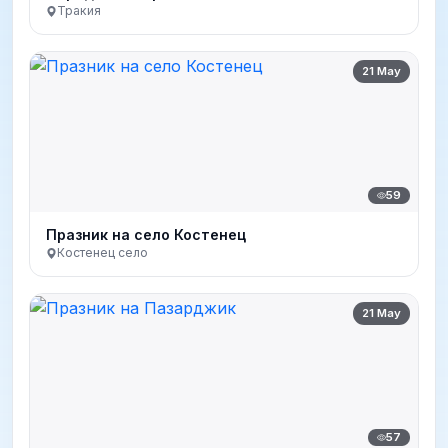
Тракия
21 May
59
Празник на село Костенец
Костенец село
21 May
57