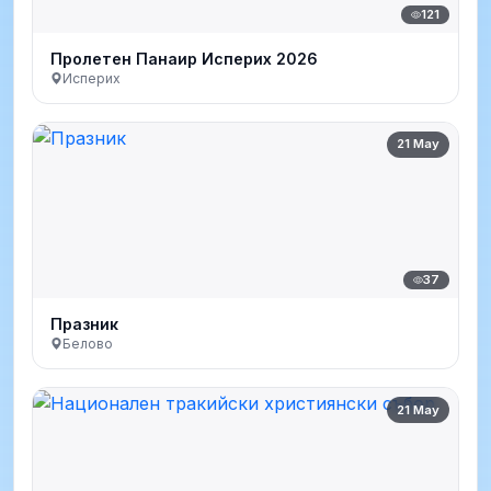
121
Пролетен Панаир Исперих 2026
Исперих
21 May
37
Празник
Белово
21 May