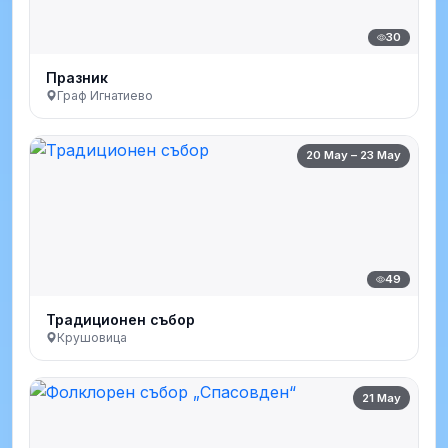
30
Празник
Граф Игнатиево
20 May – 23 May
49
Традиционен събор
Крушовица
21 May