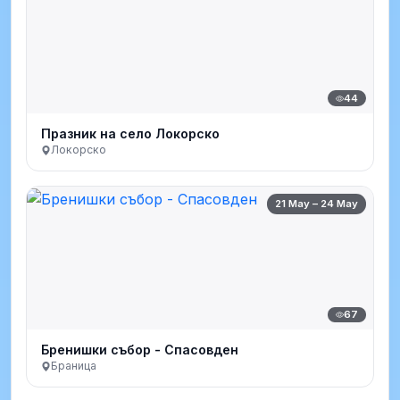
44
Празник на село Локорско
Локорско
21 May – 24 May
67
Бренишки събор - Спасовден
Браница