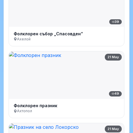
39
Фолклорен събор „Спасовден“
Ахелой
21 May
49
Фолклорен празник
Ахтопол
21 May