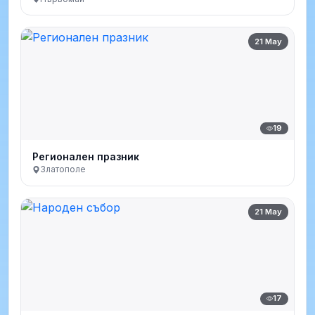
21 May
19
Регионален празник
Златополе
21 May
17