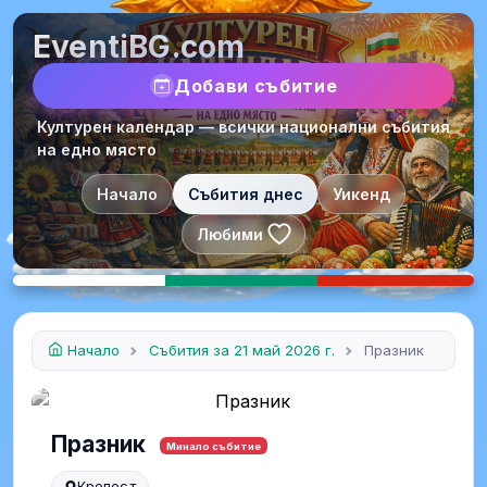
EventiBG.com
Добави събитие
Културен календар — всички национални събития
на едно място
Начало
Събития днес
Уикенд
Любими
Начало
Събития за 21 май 2026 г.
Празник
Празник
Минало събитие
Крепост