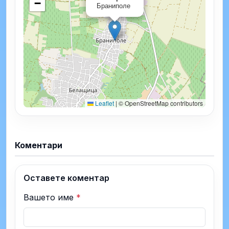
−
Браниполе
Leaflet
|
© OpenStreetMap contributors
Коментари
Оставете коментар
Вашето име
*