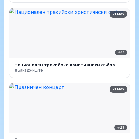
21 May
12
Национален тракийски християнски събор
Бакаджиците
21 May
23