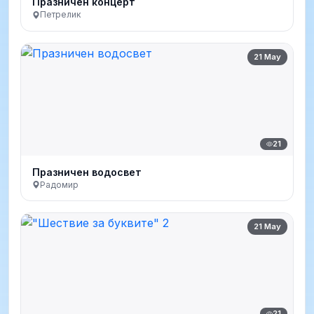
Празничен концерт
Петрелик
21 May
21
Празничен водосвет
Радомир
21 May
21