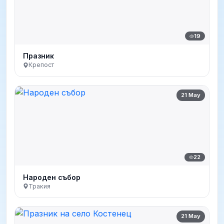
19
Празник
Крепост
21 May
22
Народен събор
Тракия
21 May