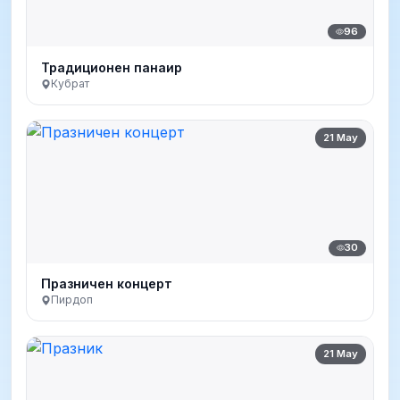
96
Традиционен панаир
Кубрат
21 May
30
Празничен концерт
Пирдоп
21 May