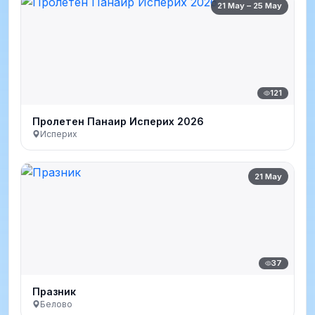
21 May – 25 May
121
Пролетен Панаир Исперих 2026
Исперих
21 May
37
Празник
Белово