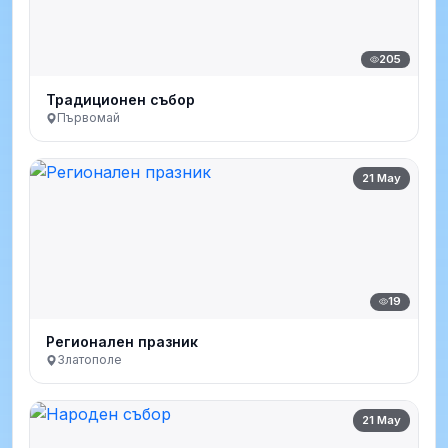
205
Традиционен събор
Първомай
21 May
19
Регионален празник
Златополе
21 May