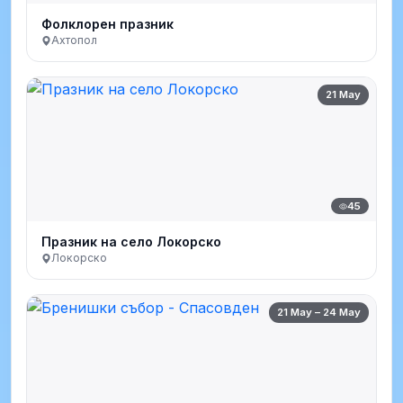
Фолклорен празник
Ахтопол
21 May
45
Празник на село Локорско
Локорско
21 May – 24 May