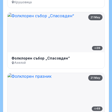
Крушовица
21 May
39
Фолклорен събор „Спасовден“
Ахелой
21 May
49