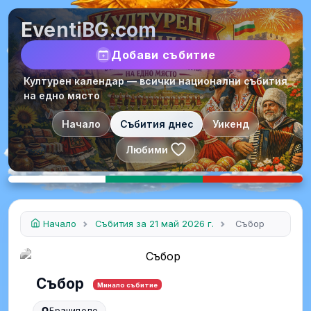
EventiBG.com
Добави събитие
Културен календар — всички национални събития
на едно място
Начало
Събития днес
Уикенд
Любими
Начало
Събития за 21 май 2026 г.
Събор
Събор
Минало събитие
Браниполе