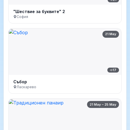
"Шествие за буквите" 2
София
21 May
17
Събор
Ласкарево
21 May – 25 May