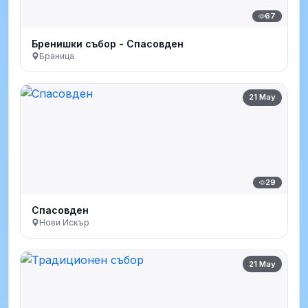
67
Бренишки събор - Спасовден
Браница
21 May
29
Спасовден
Нови Искър
21 May