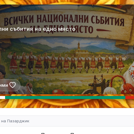
лни събития на едно място
ими
 на Пазарджик