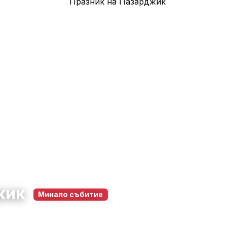
жик
Минало събитие
 Пазарджик
21 май 2026
20:00 – 22:00
58
0