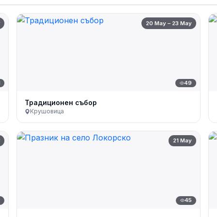
y
20 May – 23 May
1
49
Традиционен събор
Крушовица
y
21 May
9
45