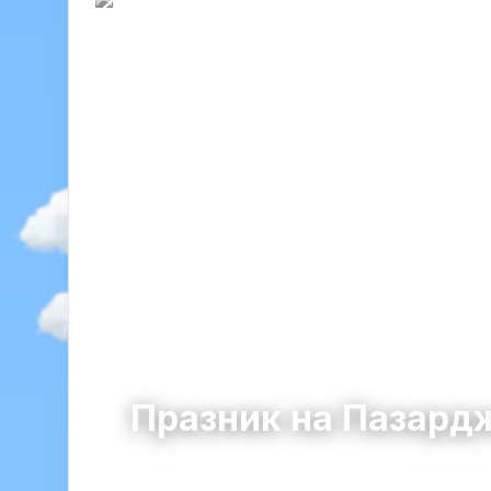
Празник на Пазард
Пазарджик
община Пазарджик · област