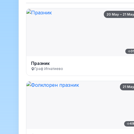
20 May – 21 Ma
3
Празник
Граф Игнатиево
21 Ma
4