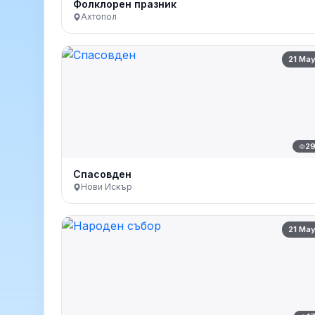
Фолклорен празник
Ахтопол
21 Ma
2
Спасовден
Нови Искър
21 Ma