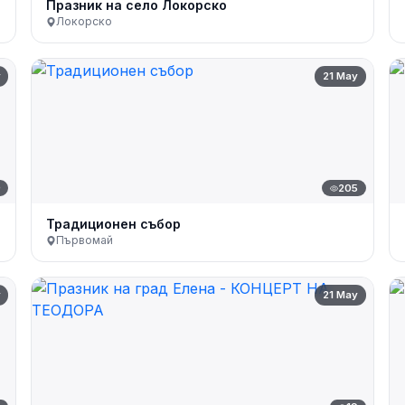
Празник на село Локорско
Локорско
y
21 May
9
205
Традиционен събор
Първомай
y
21 May