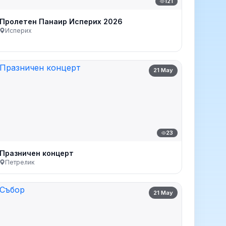
121
Пролетен Панаир Исперих 2026
Исперих
21 May
23
Празничен концерт
Петрелик
21 May