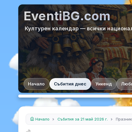
EventiBG.com
Културен календар — всички национа
Начало
Събития днес
Уикенд
Люб
Начало
Събития за 21 май 2026 г.
Празник