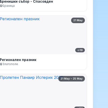
Бренишки събор - Спасовден
Браница
21 May
19
Регионален празник
Златополе
21 May – 25 May