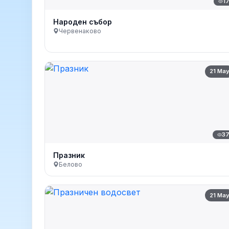
1
Народен събор
Червенаково
21 Ma
3
Празник
Белово
21 Ma