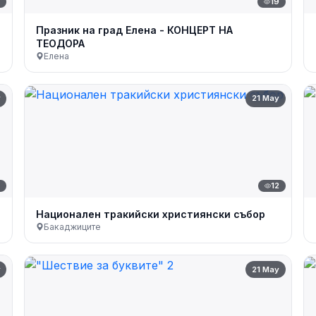
7
19
Празник на град Елена - КОНЦЕРТ НА
ТЕОДОРА
Елена
y
21 May
7
12
Национален тракийски християнски събор
Бакаджиците
y
21 May