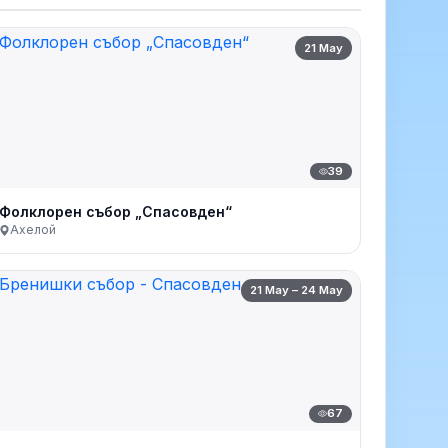
21 May
39
Фолклорен събор „Спасовден“
Ахелой
21 May – 24 May
67