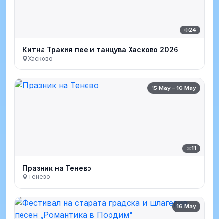
24
Китна Тракия пее и танцува Хасково 2026
Хасково
15 May – 16 May
11
Празник на Тенево
Тенево
16 May