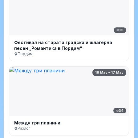
25
Фестивал на старата градска и шлагерна
песен „Романтика в Пордим“
Пордим
16 May – 17 May
34
Между три планини
Разлог