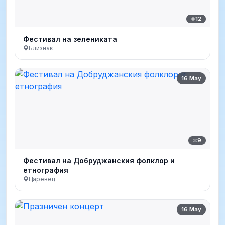
12
Фестивал на зелениката
Близнак
16 May
9
Фестивал на Добруджанския фолклор и
етнография
Царевец
16 May