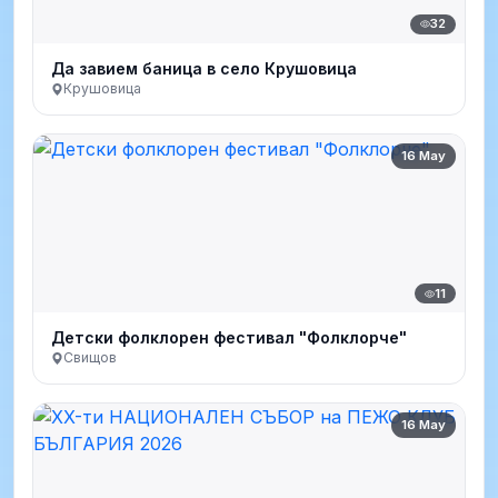
32
Да завием баница в село Крушовица
Крушовица
16 May
11
Детски фолклорен фестивал "Фолклорче"
Свищов
16 May