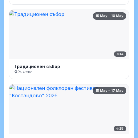
15 May – 16 May
14
Традиционен събор
Ръжево
15 May – 17 May
25