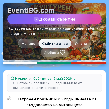
EventiBG.com
Добави събитие
Културен календар — всички национални събития
на едно място
Начало
Събития днес
Уикенд
Любими
Начало
Събития за 16 май 2026 г.
Патронен празник и 85-годишнината от
създаването на читалището