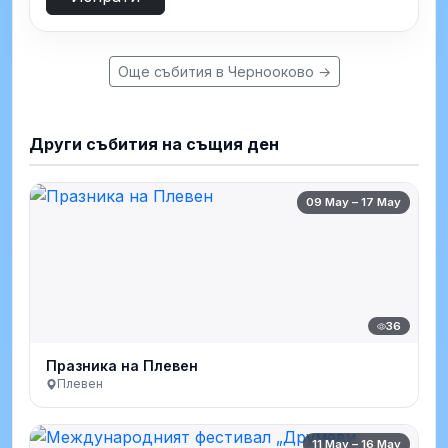
Още събития в Чернооково →
Други събития на същия ден
09 May – 17 May
36
Празника на Плевен
Плевен
11 May – 16 May