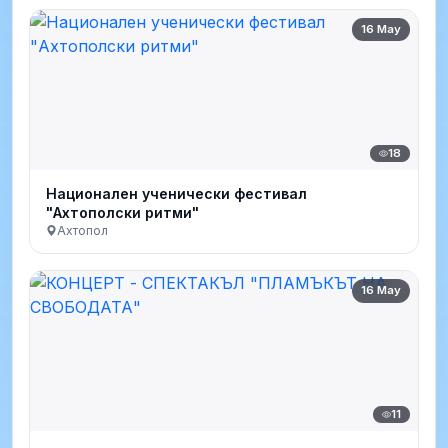
16 May
18
Национален ученически фестивал
"Ахтополски ритми"
Ахтопол
16 May
11