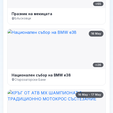
55
Празник на мекицата
Блъсковци
16 May
26
Национален събор на BMW e38
Старозагорски Бани
16 May – 17 May