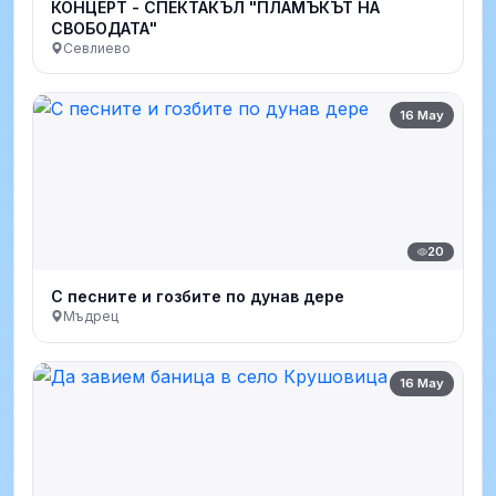
КОНЦЕРТ - СПЕКТАКЪЛ "ПЛАМЪКЪТ НА
СВОБОДАТА"
Севлиево
16 May
20
С песните и гозбите по дунав дере
Мъдрец
16 May