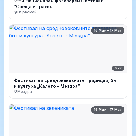
V-ти Национален Фолклорен Фестивал
“Среща в Тракия”
Първомай
16 May – 17 May
22
Фестивал на средновековните традиции, бит
и култура „Калето - Мездра”
Мездра
16 May – 17 May