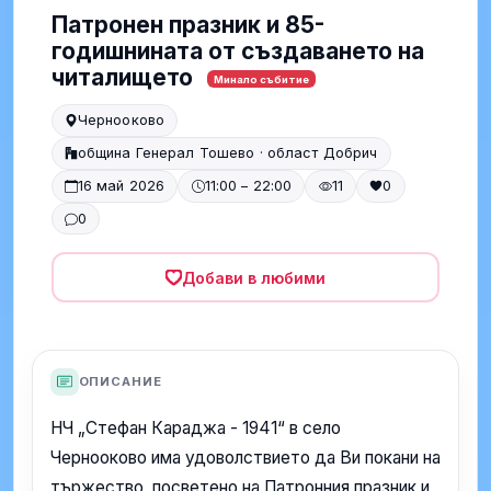
Патронен празник и 85-
годишнината от създаването на
читалището
Минало събитие
Чернооково
община Генерал Тошево · област Добрич
16 май 2026
11:00 – 22:00
11
0
0
Добави в любими
ОПИСАНИЕ
НЧ „Стефан Караджа - 1941“ в село
Чернооково има удоволствието да Ви покани на
тържество, посветено на Патронния празник и