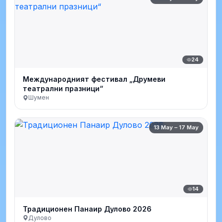
24
Международният фестивал „Друмеви
театрални празници“
Шумен
13 May – 17 May
14
Традиционен Панаир Дулово 2026
Дулово