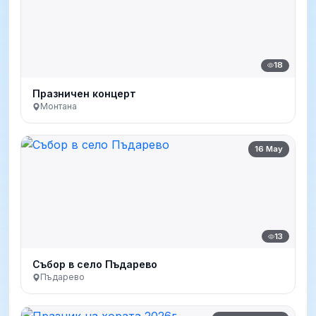
18
Празничен концерт
Монтана
16 May
13
Събор в село Пъдарево
Пъдарево