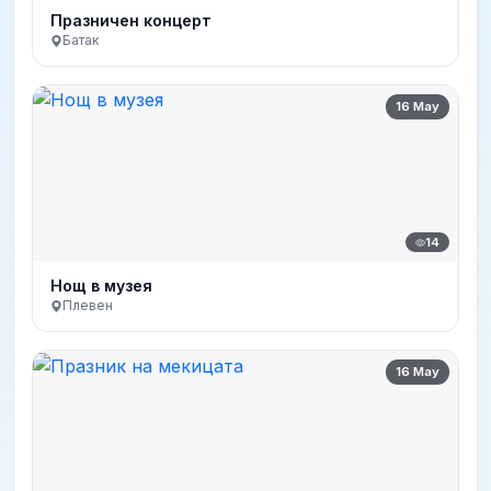
Празничен концерт
Батак
16 May
14
Нощ в музея
Плевен
16 May