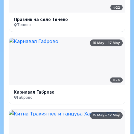
22
Празник на село Тенево
Тенево
15 May – 17 May
24
Карнавал Габрово
Габрово
15 May – 17 May