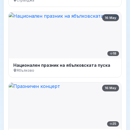
Стралджа
16 May
18
Национален празник на ябълковската пуска
Ябълково
16 May
25