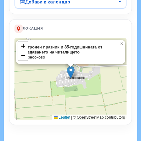
Добави в календар
ЛОКАЦИЯ
×
+
Патронен празник и 85-годишнината от
създаването на читалището
−
Чернооково
Leaflet
|
© OpenStreetMap contributors