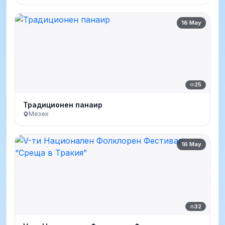
16 May
25
Традиционен панаир
Мезек
16 May
32