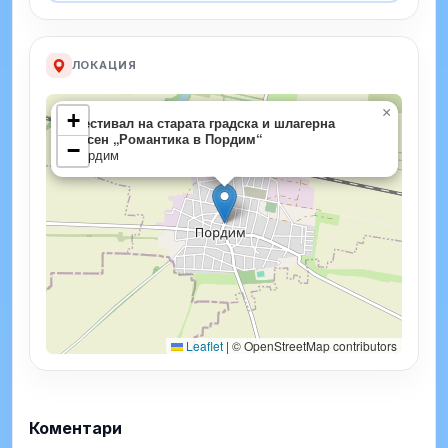
ЛОКАЦИЯ
×
+
Фестивал на старата градска и шлагерна
песен „Романтика в Пордим“
−
Пордим
Leaflet
|
© OpenStreetMap contributors
Коментари