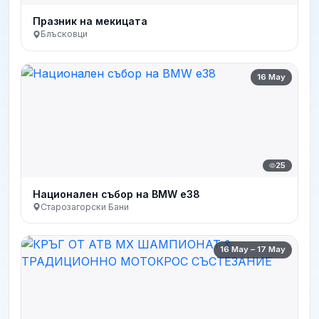
Празник на мекицата
Блъсковци
16 May
25
Национален събор на BMW e38
Старозагорски Бани
16 May – 17 May