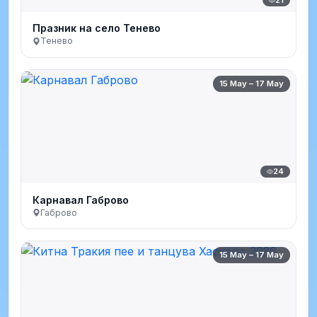
Празник на село Тенево
Тенево
15 May – 17 May
24
Карнавал Габрово
Габрово
15 May – 17 May