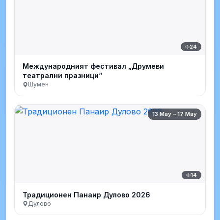
24
Международният фестивал „Друмеви
театрални празници“
Шумен
13 May – 17 May
14
Традиционен Панаир Дулово 2026
Дулово