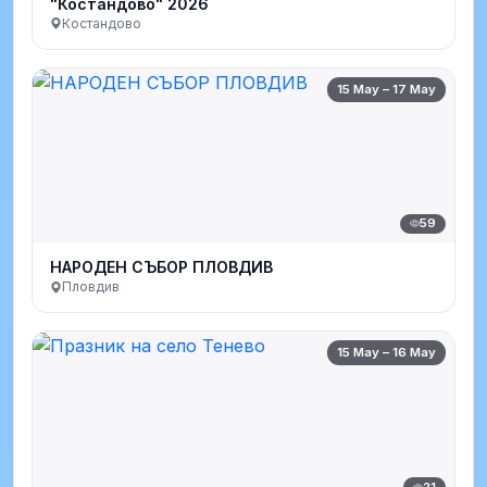
"Костандово" 2026
Костандово
15 May – 17 May
59
НАРОДЕН СЪБОР ПЛОВДИВ
Пловдив
15 May – 16 May
21