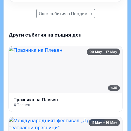
Още събития в Пордим →
Други събития на същия ден
09 May – 17 May
35
Празника на Плевен
Плевен
11 May – 16 May