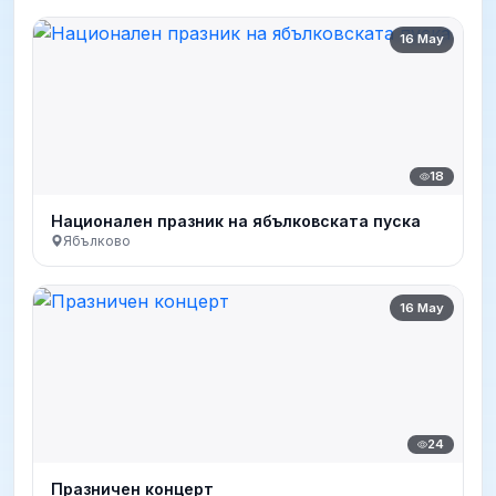
16 May
18
Национален празник на ябълковската пуска
Ябълково
16 May
24
Празничен концерт