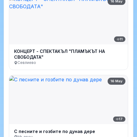
16 May
11
КОНЦЕРТ - СПЕКТАКЪЛ "ПЛАМЪКЪТ НА
СВОБОДАТА"
Севлиево
16 May
17
С песните и гозбите по дунав дере
Мъдрец