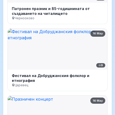
Патронен празник и 85-годишнината от
създаването на читалището
Чернооково
16 May
9
Фестивал на Добруджанския фолклор и
етнография
Царевец
16 May