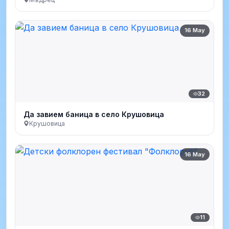
16 May
32
Да завием баница в село Крушовица
Крушовица
16 May
11