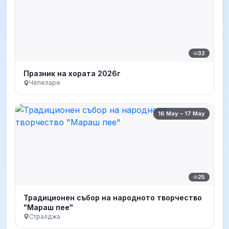
32
Празник на хората 2026г
Чепеларе
16 May – 17 May
25
Традиционен събор на народното творчество
"Мараш пее"
Стралджа