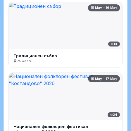
15 May – 16 May
14
Традиционен събор
Ръжево
15 May – 17 May
24
Национален фолклорен фестивал