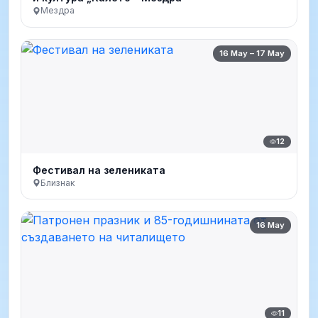
Мездра
16 May – 17 May
12
Фестивал на зелениката
Близнак
16 May
11