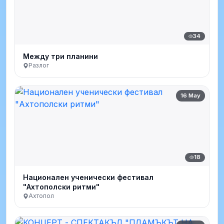
34
Между три планини
Разлог
16 May
18
Национален ученически фестивал
"Ахтополски ритми"
Ахтопол