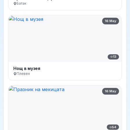
Батак
16 May
13
Нощ в музея
Плевен
16 May
54