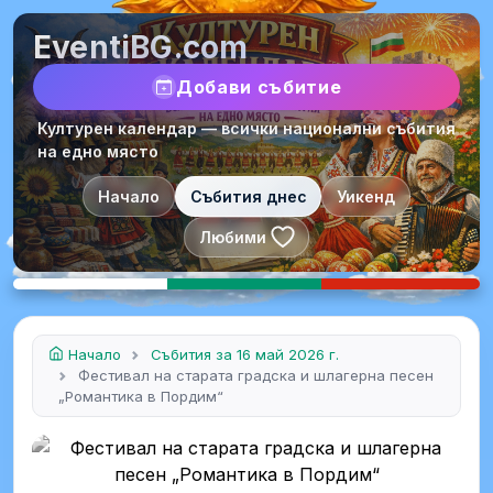
EventiBG.com
Добави събитие
Културен календар — всички национални събития
на едно място
Начало
Събития днес
Уикенд
Любими
Начало
Събития за 16 май 2026 г.
Фестивал на старата градска и шлагерна песен
„Романтика в Пордим“