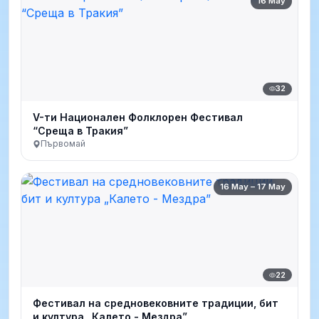
16 May
32
V-ти Национален Фолклорен Фестивал
“Среща в Тракия”
Първомай
16 May – 17 May
22
Фестивал на средновековните традиции, бит
и култура „Калето - Мездра”