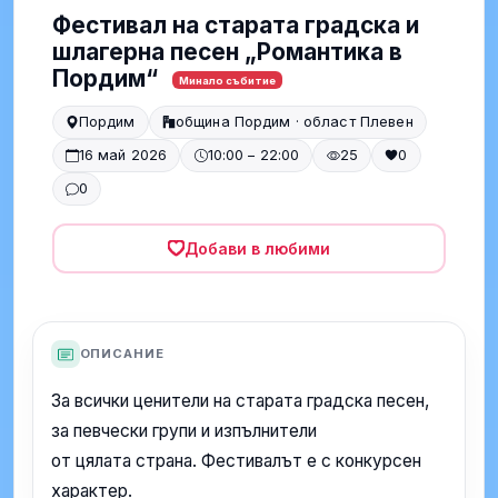
Фестивал на старата градска и
шлагерна песен „Романтика в
Пордим“
Минало събитие
Пордим
община Пордим · област Плевен
16 май 2026
10:00 – 22:00
25
0
0
Добави в любими
ОПИСАНИЕ
За всички ценители на старата градска песен,
за певчески групи и изпълнители
от цялата страна. Фестивалът е с конкурсен
характер.