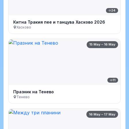
24
Китна Тракия пее и танцува Хасково 2026
Хасково
15 May – 16 May
11
Празник на Тенево
Тенево
16 May – 17 May