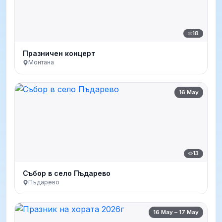
18
Празничен концерт
Монтана
16 May
13
Събор в село Пъдарево
Пъдарево
16 May – 17 May