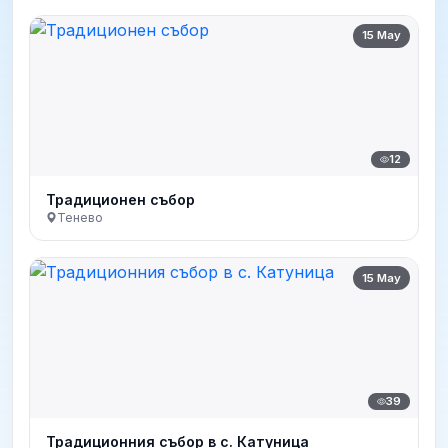
15 May
12
Традиционен събор
Тенево
15 May
39
Традиционния събор в с. Катуница