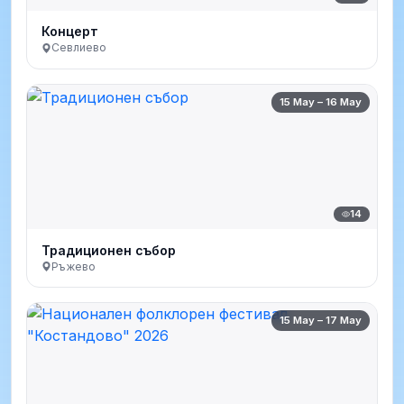
Концерт
Севлиево
15 May – 16 May
14
Традиционен събор
Ръжево
15 May – 17 May