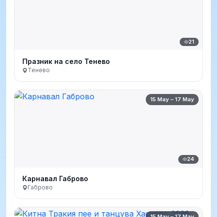
21
Празник на село Тенево
Тенево
15 May – 17 May
24
Карнавал Габрово
Габрово
15 May – 17 May