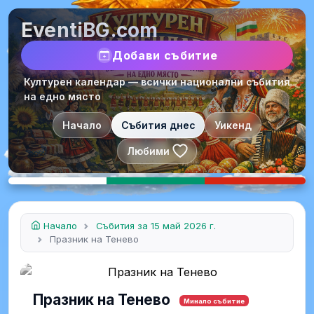
EventiBG.com
Добави събитие
Културен календар — всички национални събития
на едно място
Начало
Събития днес
Уикенд
Любими
Начало
Събития за 15 май 2026 г.
Празник на Тенево
Празник на Тенево
Минало събитие