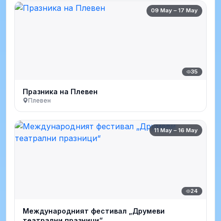
09 May – 17 May
35
Празника на Плевен
Плевен
11 May – 16 May
24
Международният фестивал „Друмеви
театрални празници“