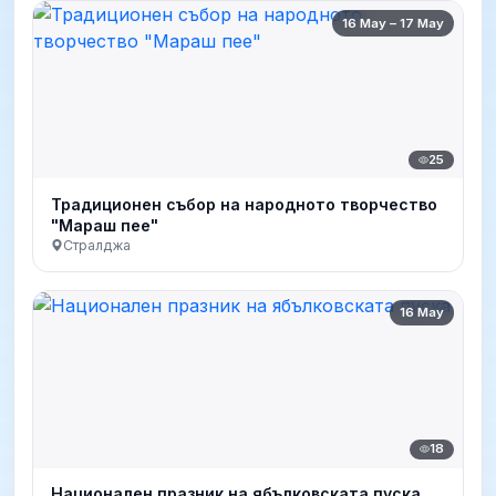
16 May – 17 May
25
Традиционен събор на народното творчество
"Мараш пее"
Стралджа
16 May
18
Национален празник на ябълковската пуска