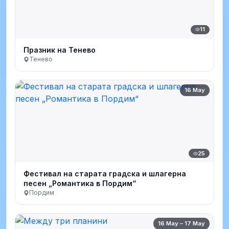
11
Празник на Тенево
Тенево
16 May
25
Фестивал на старата градска и шлагерна
песен „Романтика в Пордим“
Пордим
16 May – 17 May