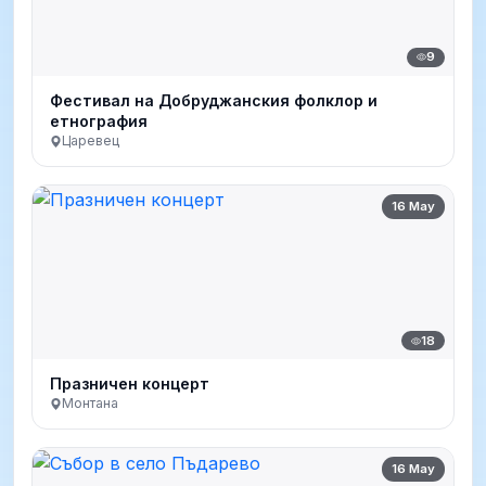
9
Фестивал на Добруджанския фолклор и
етнография
Царевец
16 May
18
Празничен концерт
Монтана
16 May