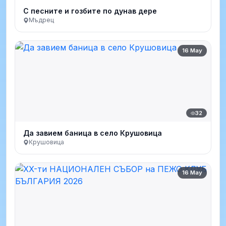
С песните и гозбите по дунав дере
Мъдрец
16 May
32
Да завием баница в село Крушовица
Крушовица
16 May