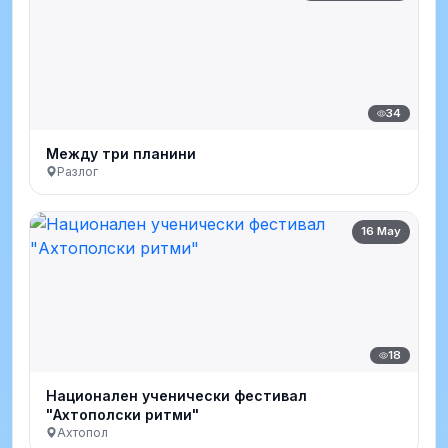
34
Между три планини
Разлог
16 May
18
Национален ученически фестивал
"Ахтополски ритми"
Ахтопол