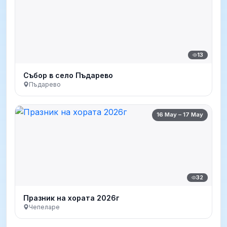
13
Събор в село Пъдарево
Пъдарево
16 May – 17 May
32
Празник на хората 2026г
Чепеларе