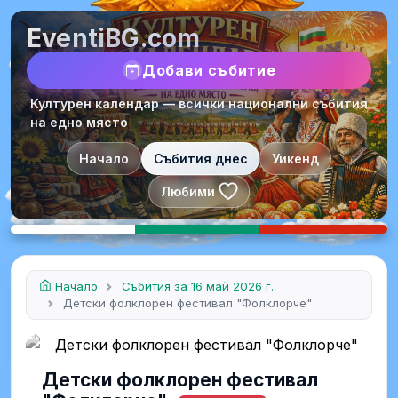
EventiBG.com
Добави събитие
Културен календар — всички национални събития
на едно място
Начало
Събития днес
Уикенд
Любими
Начало
Събития за 16 май 2026 г.
Детски фолклорен фестивал "Фолклорче"
Детски фолклорен фестивал