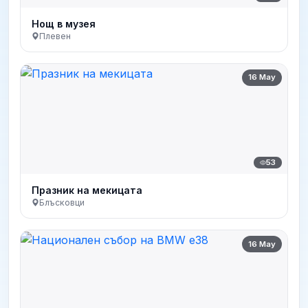
Нощ в музея
Плевен
16 May
53
Празник на мекицата
Блъсковци
16 May