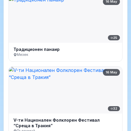
16 May
25
Традиционен панаир
Мезек
16 May
32
V-ти Национален Фолклорен Фестивал
“Среща в Тракия”
Първомай