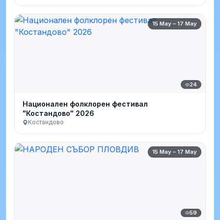
15 May – 17 May
24
Национален фолклорен фестивал
"Костандово" 2026
Костандово
15 May – 17 May
59