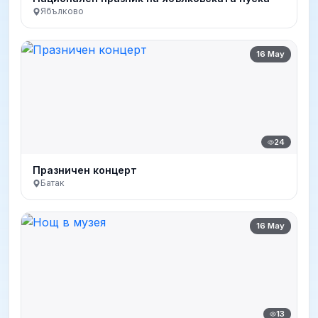
Ябълково
16 May
24
Празничен концерт
Батак
16 May
13