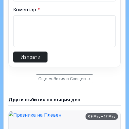
Коментар
*
Изпрати
Още събития в Свищов →
Други събития на същия ден
09 May – 17 May