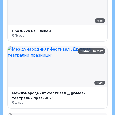
35
Празника на Плевен
Плевен
11 May – 16 May
24
Международният фестивал „Друмеви
театрални празници“
Шумен