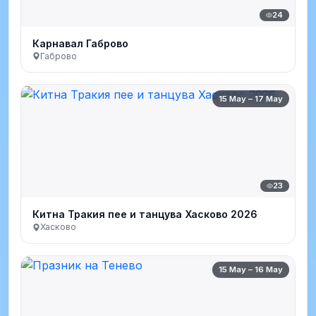
24
Карнавал Габрово
Габрово
15 May – 17 May
23
Китна Тракия пее и танцува Хасково 2026
Хасково
15 May – 16 May