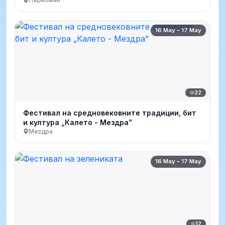
16 May – 17 May
22
Фестивал на средновековните традиции, бит
и култура „Калето - Мездра”
Мездра
16 May – 17 May
12