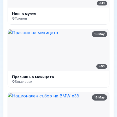
13
Нощ в музея
Плевен
16 May
53
Празник на мекицата
Блъсковци
16 May