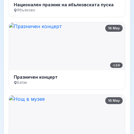
Национален празник на ябълковската пуска
Ябълково
16 May
24
Празничен концерт
Батак
16 May