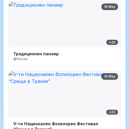
16 May
25
Традиционен панаир
Мезек
16 May
32
V-ти Национален Фолклорен Фестивал