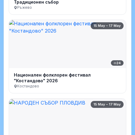
Традиционен събор
Ръжево
15 May – 17 May
24
Национален фолклорен фестивал
"Костандово" 2026
Костандово
15 May – 17 May