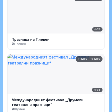
35
Празника на Плевен
Плевен
11 May – 16 May
24
Международният фестивал „Друмеви
театрални празници“
Шумен