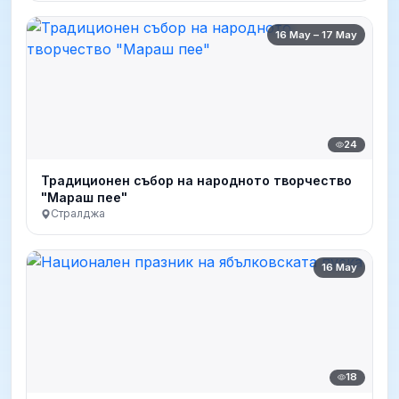
16 May – 17 May
24
Традиционен събор на народното творчество
"Мараш пее"
Стралджа
16 May
18