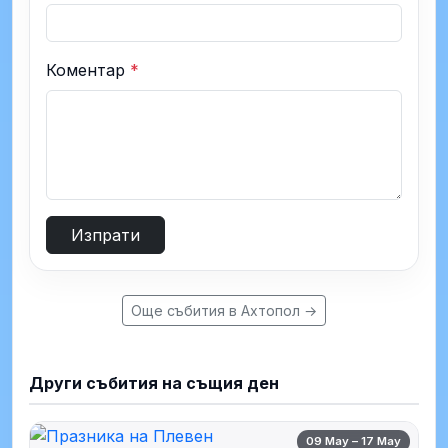
Коментар
*
Изпрати
Още събития в Ахтопол →
Други събития на същия ден
09 May – 17 May