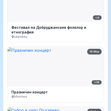
9
Фестивал на Добруджанския фолклор и
етнография
Царевец
16 May
18
Празничен концерт
Монтана