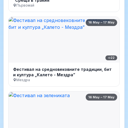
“Среща в Тракия”
Първомай
16 May – 17 May
22
Фестивал на средновековните традиции, бит
и култура „Калето - Мездра”
Мездра
16 May – 17 May