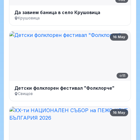
Да завием баница в село Крушовица
Крушовица
16 May
11
Детски фолклорен фестивал "Фолклорче"
Свищов
16 May