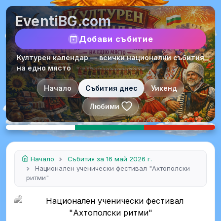
EventiBG.com
Добави събитие
Културен календар — всички национални събития
на едно място
Начало
Събития днес
Уикенд
Любими
Начало
Събития за 16 май 2026 г.
Национален ученически фестивал "Ахтополски
ритми"