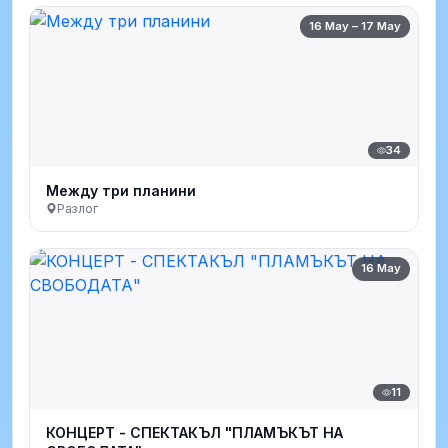
16 May – 17 May
34
Между три планини
Разлог
16 May
11
КОНЦЕРТ - СПЕКТАКЪЛ "ПЛАМЪКЪТ НА