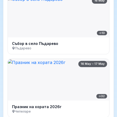
16 May
13
Събор в село Пъдарево
Пъдарево
16 May – 17 May
32
Празник на хората 2026г
Чепеларе