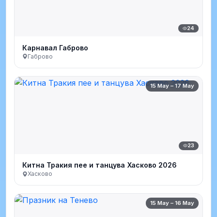
24
Карнавал Габрово
Габрово
15 May – 17 May
23
Китна Тракия пее и танцува Хасково 2026
Хасково
15 May – 16 May