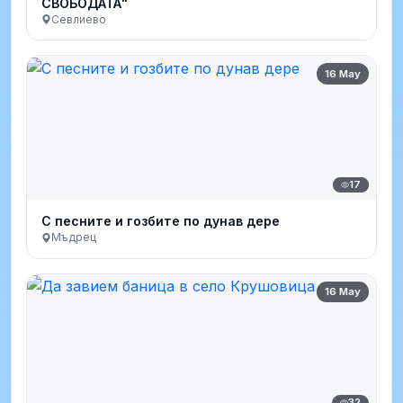
СВОБОДАТА"
Севлиево
16 May
17
С песните и гозбите по дунав дере
Мъдрец
16 May
32