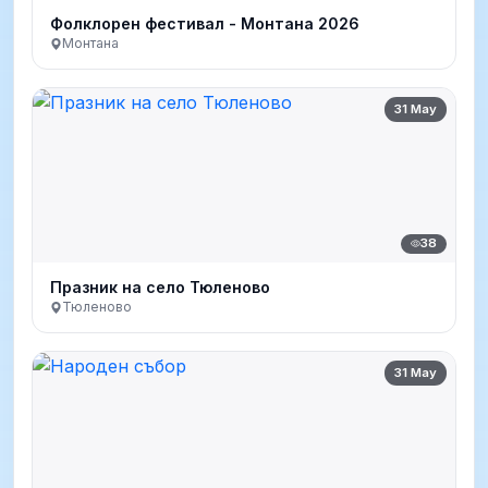
Фолклорен фестивал - Монтана 2026
Монтана
31 May
38
Празник на село Тюленово
Тюленово
31 May