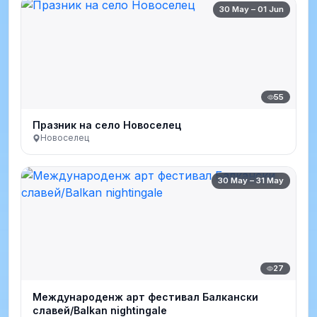
30 May – 01 Jun
55
Празник на село Новоселец
Новоселец
30 May – 31 May
27
Международенж арт фестивал Балкански
славей/Balkan nightingale