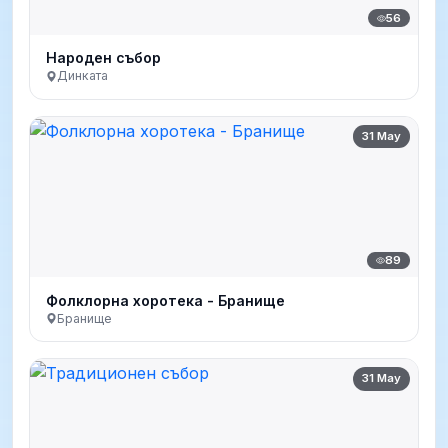
56
Народен събор
Динката
31 May
89
Фолклорна хоротека - Бранище
Бранище
31 May