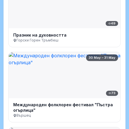
49
Празник на духовността
Горски Горен Тръмбеш
30 May – 31 May
73
Международен фолклорен фестивал "Пъстра
огърлица"
Вършец