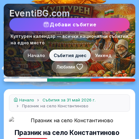
EventiBG.com
Добави събитие
Културен календар — всички национални събития
на едно място
Начало
Събития днес
Уикенд
Любими
Начало
Събития за 31 май 2026 г.
Празник на село Константиново
Празник на село Константиново