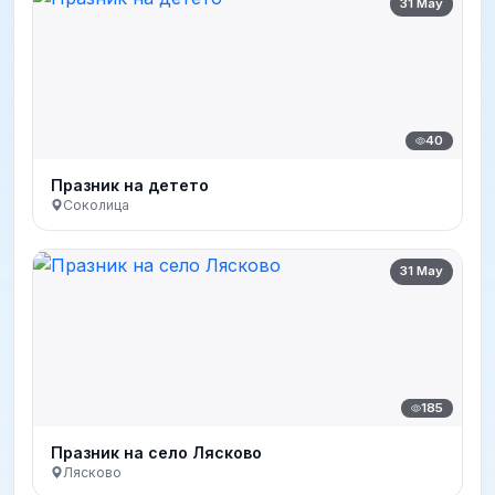
31 May
40
Празник на детето
Соколица
31 May
185
Празник на село Лясково
Лясково