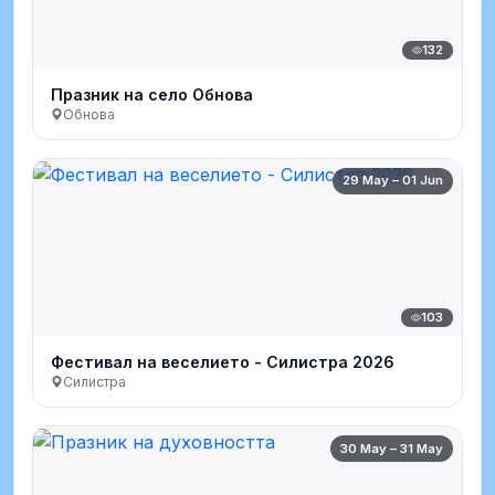
132
Празник на село Обнова
Обнова
29 May – 01 Jun
103
Фестивал на веселието - Силистра 2026
Силистра
30 May – 31 May