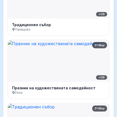
28
Традиционен събор
Паницово
31 May
36
Празник на художествената самодейност
Рила
31 May