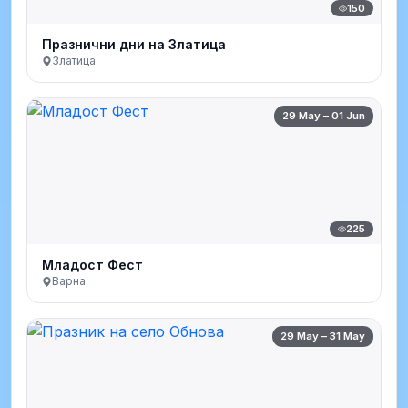
150
Празнични дни на Златица
Златица
29 May – 01 Jun
225
Младост Фест
Варна
29 May – 31 May