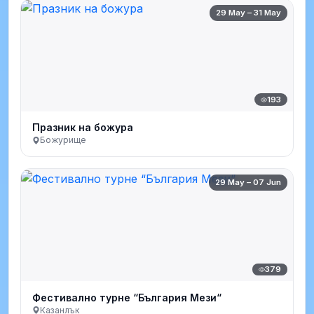
29 May – 31 May
193
Празник на божура
Божурище
29 May – 07 Jun
379
Фестивално турне “България Мези“
Казанлък