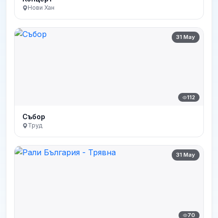
Нови Хан
31 May
112
Събор
Труд
31 May
70