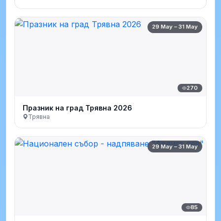
29 May – 31 May
270
Празник на град Трявна 2026
Трявна
29 May – 31 May
85