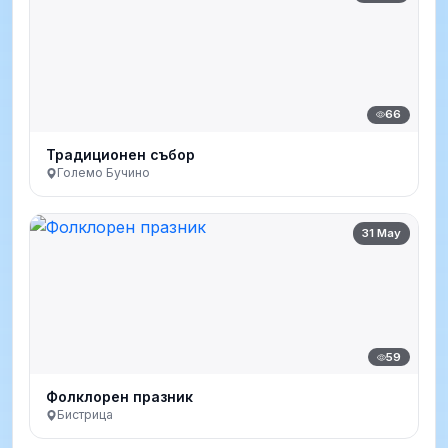
66
Традиционен събор
Големо Бучино
31 May
59
Фолклорен празник
Бистрица