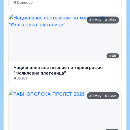
Дряново
30 May – 31 May
66
Национално състезание по хореография
"Фолклорна плетеница"
Враца
30 May – 02 Jun