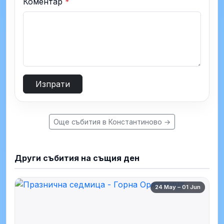
Коментар
*
Изпрати
Още събития в Константиново →
Други събития на същия ден
24 May – 01 Jun