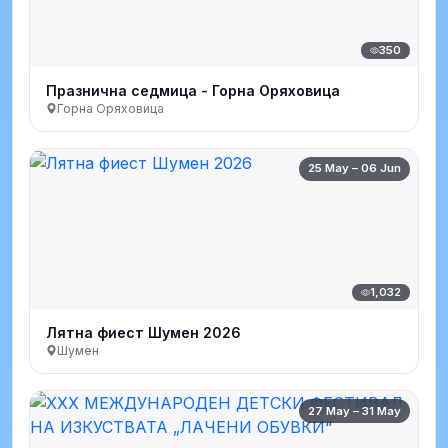
350
Празнична седмица - Горна Оряховица
Горна Оряховица
25 May – 06 Jun
1,032
Лятна фиест Шумен 2026
Шумен
27 May – 31 May