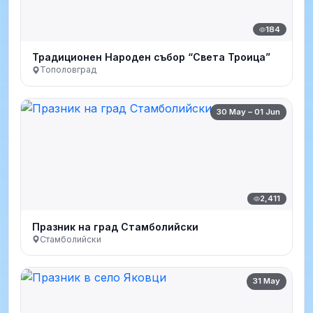
184
Традиционен Народен събор “Света Троица”
Тополовград
30 May – 01 Jun
2,411
Празник на град Стамболийски
Стамболийски
31 May