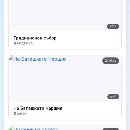
32
Традиционен събор
Айдемир
31 May
41
На Баташката Чаршия
Батак