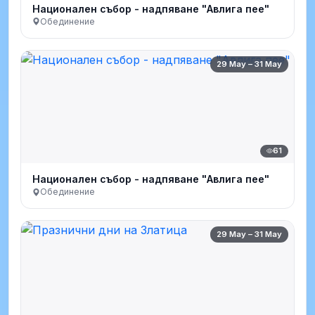
Национален събор - надпяване "Авлига пее"
Обединение
29 May – 31 May
61
Национален събор - надпяване "Авлига пее"
Обединение
29 May – 31 May