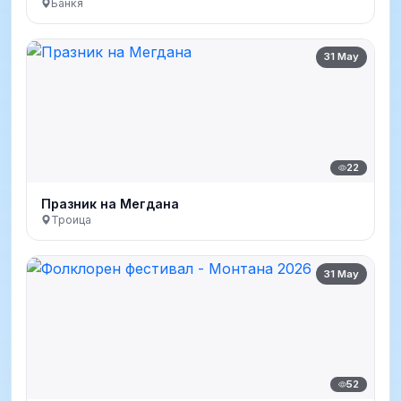
Банкя
31 May
22
Празник на Мегдана
Троица
31 May
52