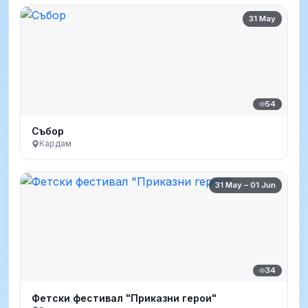
31 May
54
Събор
Кардам
31 May – 01 Jun
34
Фетски фестивал "Приказни герои"