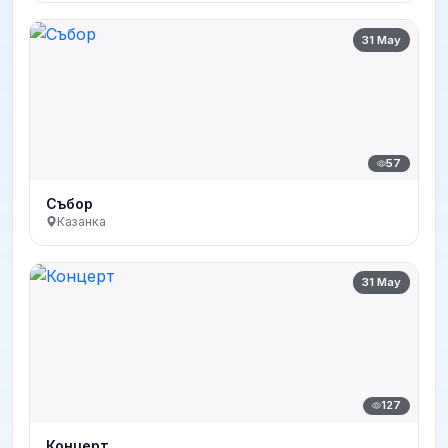
31 May
57
Събор
Казанка
31 May
127
Концерт