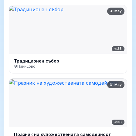
31 May
28
Традиционен събор
Паницово
31 May
36
Празник на художествената самодейност