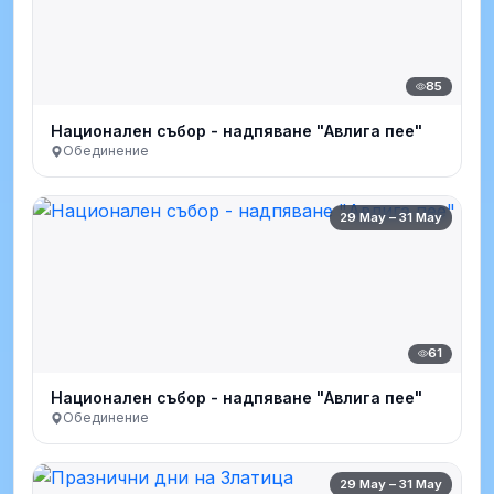
85
Национален събор - надпяване "Авлига пее"
Обединение
29 May – 31 May
61
Национален събор - надпяване "Авлига пее"
Обединение
29 May – 31 May