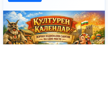
© 2025 - 2026 eventiBG.com Проект за визуализация на
събития в България. Създадено от
dakovdev.com
. |
За
проекта
|
Контакти
|
Условия за ползване
|
Facebook