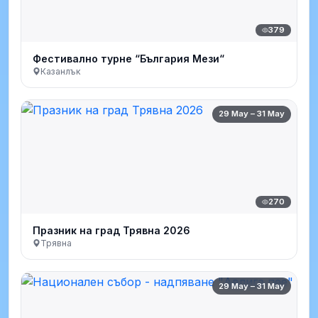
379
Фестивално турне “България Мези“
Казанлък
29 May – 31 May
270
Празник на град Трявна 2026
Трявна
29 May – 31 May