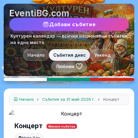
EventiBG.com
Добави събитие
Културен календар — всички национални събития
на едно място
Начало
Събития днес
Уикенд
Любими
Начало
Събития за 31 май 2026 г.
Концерт
Концерт
Минало събитие
Нови Хан