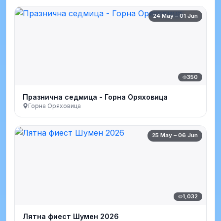
24 May – 01 Jun
350
Празнична седмица - Горна Оряховица
Горна Оряховица
25 May – 06 Jun
1,032
Лятна фиест Шумен 2026