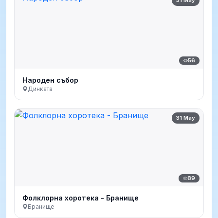
31 May
56
Народен събор
Динката
31 May
89
Фолклорна хоротека - Бранище
Бранище