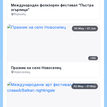
Международен фолклорен фестивал "Пъстра
огърлица"
Вършец
30 May – 01 Jun
55
Празник на село Новоселец
Новоселец
30 May – 31 May