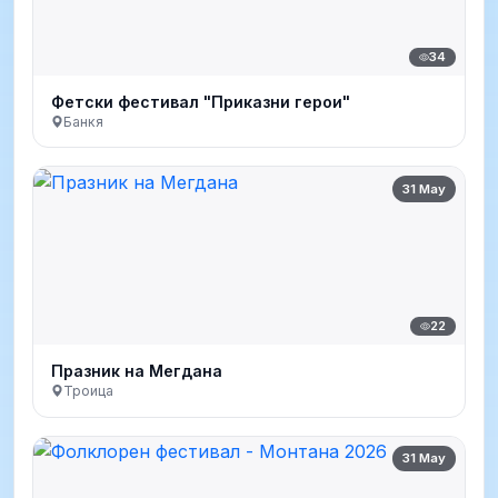
34
Фетски фестивал "Приказни герои"
Банкя
31 May
22
Празник на Мегдана
Троица
31 May