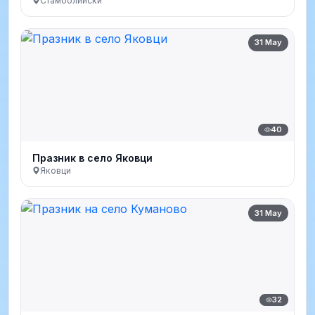
Стамболийски
31 May
40
Празник в село Яковци
Яковци
31 May
32