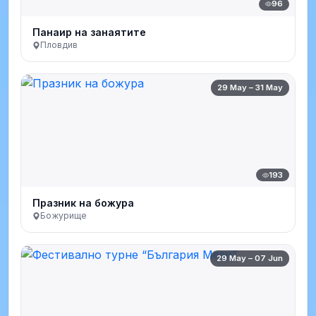
96
Панаир на занаятите
Пловдив
29 May – 31 May
193
Празник на божура
Божурище
29 May – 07 Jun