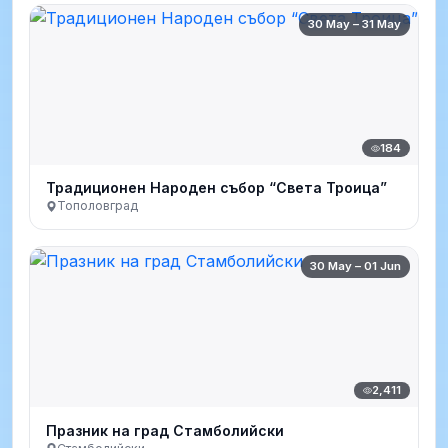
30 May – 31 May
184
Традиционен Народен събор “Света Троица”
Тополовград
30 May – 01 Jun
2,411
Празник на град Стамболийски