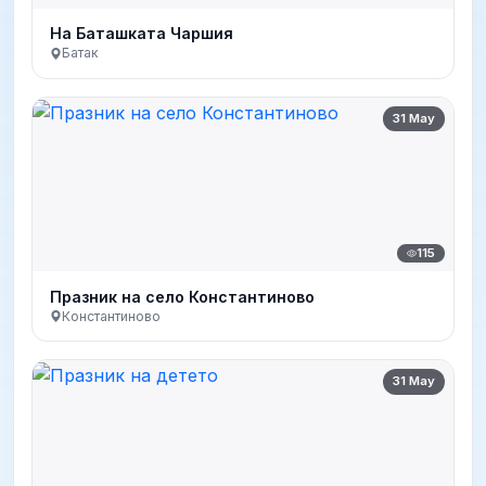
На Баташката Чаршия
Батак
31 May
115
Празник на село Константиново
Константиново
31 May