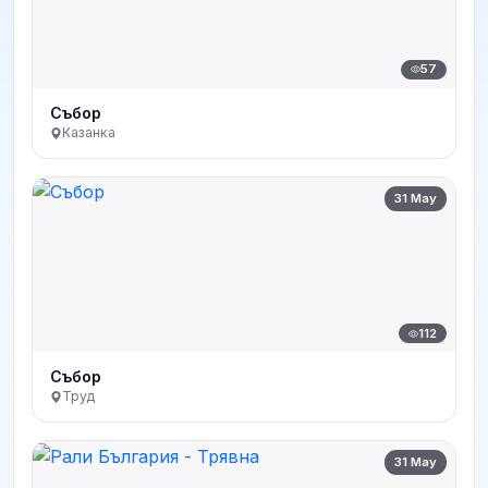
57
Събор
Казанка
31 May
112
Събор
Труд
31 May