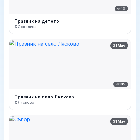
40
Празник на детето
Соколица
31 May
185
Празник на село Лясково
Лясково
31 May