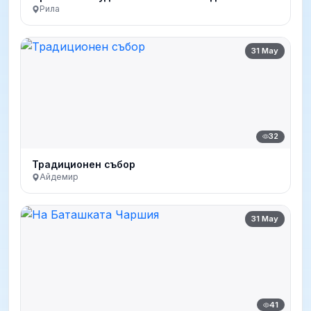
Рила
31 May
32
Традиционен събор
Айдемир
31 May
41