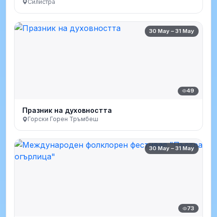
Силистра
30 May – 31 May
49
Празник на духовността
Горски Горен Тръмбеш
30 May – 31 May
73