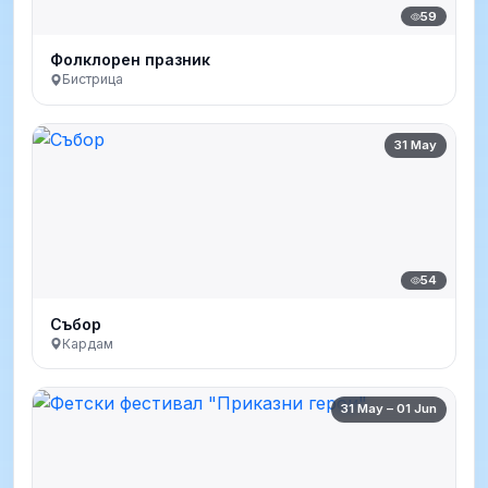
59
Фолклорен празник
Бистрица
31 May
54
Събор
Кардам
31 May – 01 Jun