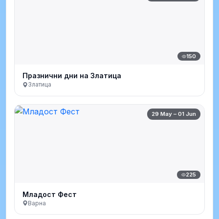
150
Празнични дни на Златица
Златица
29 May – 01 Jun
225
Младост Фест
Варна