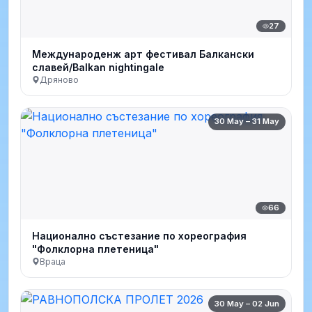
27
Международенж арт фестивал Балкански
славей/Balkan nightingale
Дряново
30 May – 31 May
66
Национално състезание по хореография
"Фолклорна плетеница"
Враца
30 May – 02 Jun