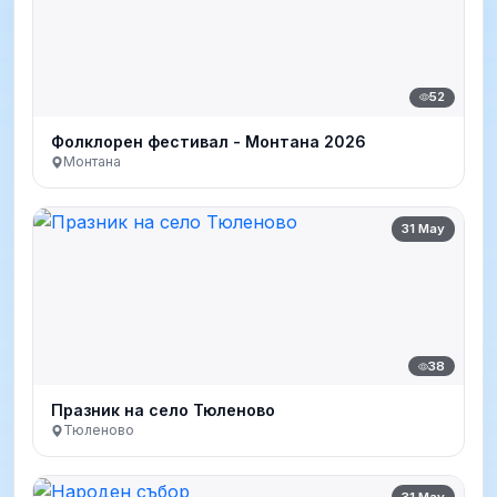
52
Фолклорен фестивал - Монтана 2026
Монтана
31 May
38
Празник на село Тюленово
Тюленово