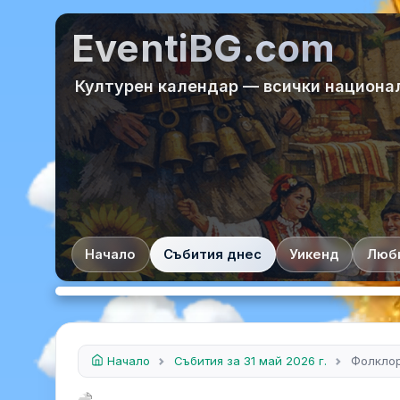
EventiBG.com
Културен календар — всички национа
Начало
Събития днес
Уикенд
Люб
Начало
Събития за 31 май 2026 г.
Фолклор