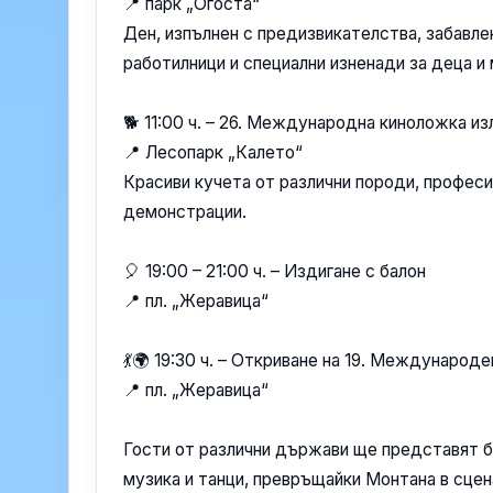
📍 парк „Огоста“
Ден, изпълнен с предизвикателства, забавле
работилници и специални изненади за деца и
🐕 11:00 ч. – 26. Международна киноложка и
📍 Лесопарк „Калето“
Красиви кучета от различни породи, професи
демонстрации.
🎈 19:00 – 21:00 ч. – Издигане с балон
📍 пл. „Жеравица“
💃🌍 19:30 ч. – Откриване на 19. Междунаро
📍 пл. „Жеравица“
Гости от различни държави ще представят б
музика и танци, превръщайки Монтана в сцена