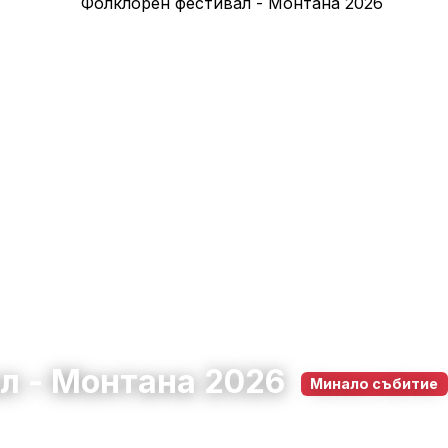
л - Монтана 2026
Минало събитие
на
31 май 2026
10:00 – 22:00
52
0
0