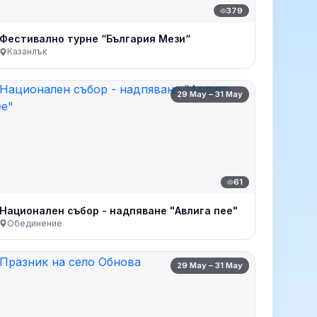
379
Фестивално турне “България Мези“
Казанлък
29 May – 31 May
61
Национален събор - надпяване "Авлига пее"
Обединение
29 May – 31 May