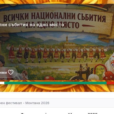
лни събития на едно място
ими
ен фестивал - Монтана 2026