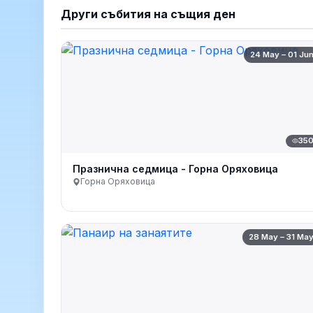
Други събития на същия ден
24 May – 01 Ju
35
Празнична седмица - Горна Оряховица
Горна Оряховица
28 May – 31 Ma