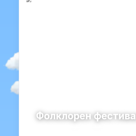
Фолклорен фестива
Монтана
община Монтана · област Монта