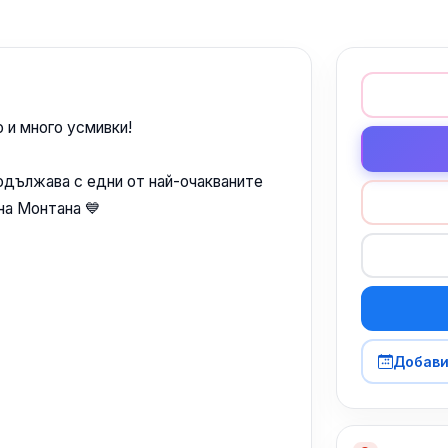
о и много усмивки!
одължава с едни от най-очакваните
на Монтана 💙
Добави