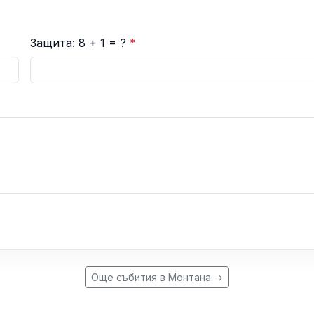
Защита: 8 + 1 = ?
*
Още събития в Монтана →