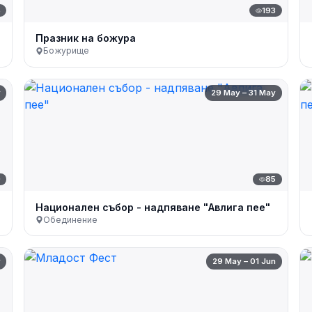
6
193
Празник на божура
Божурище
y
29 May – 31 May
0
85
Национален събор - надпяване "Авлига пее"
Обединение
y
29 May – 01 Jun