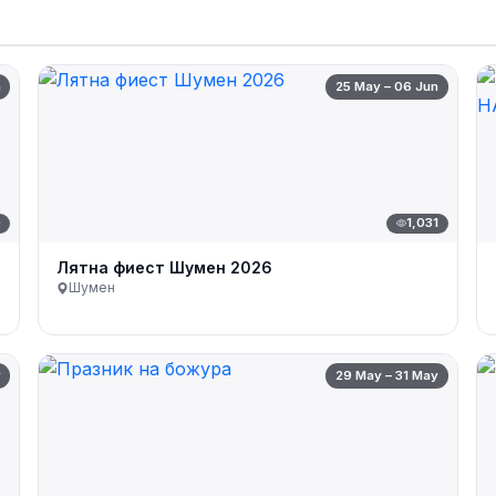
n
25 May – 06 Jun
0
1,031
Лятна фиест Шумен 2026
Шумен
y
29 May – 31 May