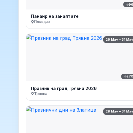
9
Панаир на занаятите
Пловдив
29 May – 31 Ma
27
Празник на град Трявна 2026
Трявна
29 May – 31 Ma