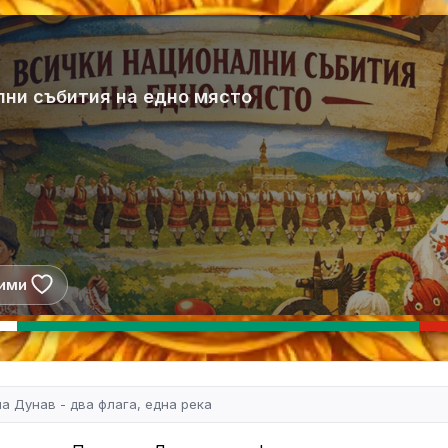
лни събития на едно място
ими
а Дунав - два флага, една река