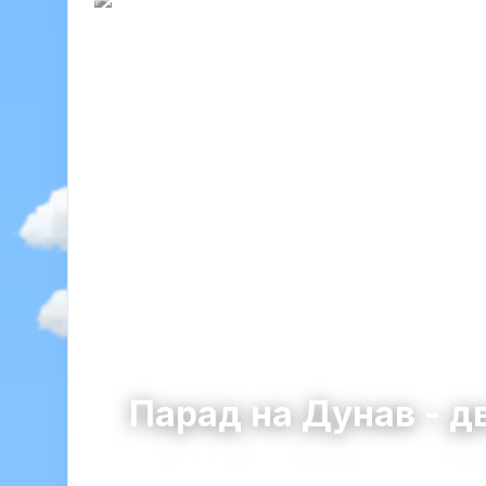
Парад на Дунав - д
Русе
община Русе · област Русе
27