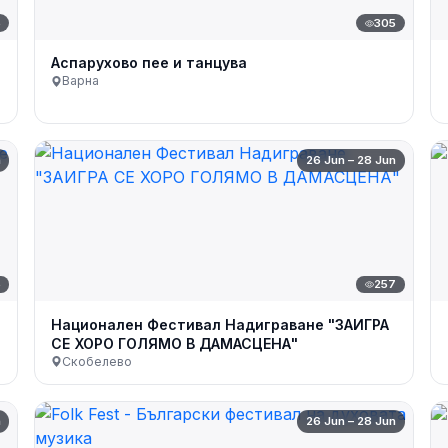
6
305
Аспарухово пее и танцува
Варна
n
26 Jun – 28 Jun
6
257
Национален Фестивал Надиграване "ЗАИГРА
СЕ ХОРО ГОЛЯМО В ДАМАСЦЕНА"
Скобелево
n
26 Jun – 28 Jun