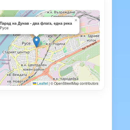
×
Парад на Дунав - два флага, една река
Русе
Leaflet
|
© OpenStreetMap contributors