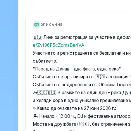
ОПИСАНИЕ
🇧🇬 Линк за регистрация за участие в дефи
e/Zvf96P5cZdmaBa4VA
Участието и регистрацията са безплатни и н
събитието.
"Парад на Дунав - два флага, една река"
Събитието се организира от 🇷🇴 асоциация 
Събитието е подкрепено и от Община Гюрге
🚤🇷🇴🇧🇬 В рамкитe на един ден - река Ду
и хиляди хора в едно уникално преживяване
✨️Какво да очаквате на 27 юни 2026 г.:
🏝️ Начало - 12:00 ч., DJ и фестивална атмо
Моста на дружбата) 🇷🇴 , без ограничения з