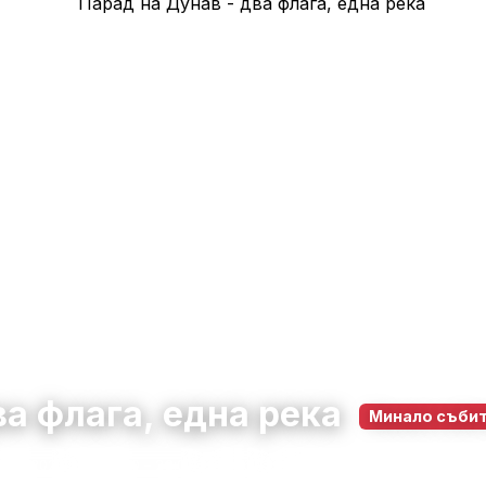
ва флага, една река
Минало съби
 юни 2026
12:00 – 22:00
267
0
0