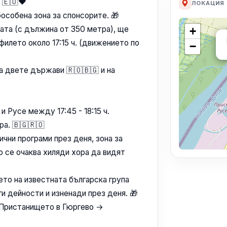
 🇪🇺❤️
ЛОКАЦИЯ
бособена зона за спонсорите. 🎁
ата (с дължина от 350 метра), ще
+
филето около 17:15 ч. (движението по
−
а двете държави 🇷🇴🇧🇬 и на
и Русе между 17:45 - 18:15 ч.
ра. 🇧🇬🇷🇴
чни програми през деня, зона за
о се очаква хиляди хора да видят
ието на известната българска група
ги дейности и изненади през деня. 🎁
 Пристанището в Гюргево →