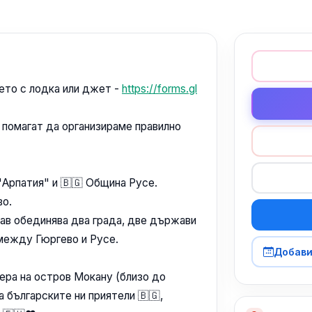
лето с лодка или джет -
https://forms.gl
и помагат да организираме правилно
"Арпатия" и 🇧🇬 Община Русе.
во.
нав обединява два града, две държави
 между Гюргево и Русе.
Добави
сфера на остров Мокану (близо до
а българските ни приятели 🇧🇬,