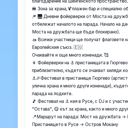
благодарение на Шенгенското пространство.
🍔 Зона за храна,🍹плажен бар и специално о
🎆 🌉 Дневни фойерверки от Моста на дружб
отбележат началото на парада. Начало на де
Моста на дружбата ще бъде блокирано).
🚤 Всички участници ще получат флаговете н
Европейския съюз. 🇪🇺
Очаквайте и още много изненади. 🥰
🎇 Фойерверки на ⚓️ пристанищата в Гюргево 
приблизително, където се очакват хиляди хо
⚓️🎉Фестивал в пристанище Гюргево (артисти
улична храна и много други изненади), къдет
парада на лодките.
🎵 Фестивал на ⚓️ кея в Русе, с DJ и с участ
"Остава", 😋 кът за храна, както и много дру
📍Маршрут на парада: Мост на дружбата →
Пристанището в Русе → Остров Мокану