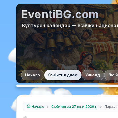
EventiBG.com
Културен календар — всички национа
Начало
Събития днес
Уикенд
Люб
Начало
Събития за 27 юни 2026 г.
Парад н