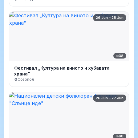
26 Jun – 28 Jun
38
Фестивал „Култура на виното и хубавата
храна“
Созопол
26 Jun – 27 Jun
68