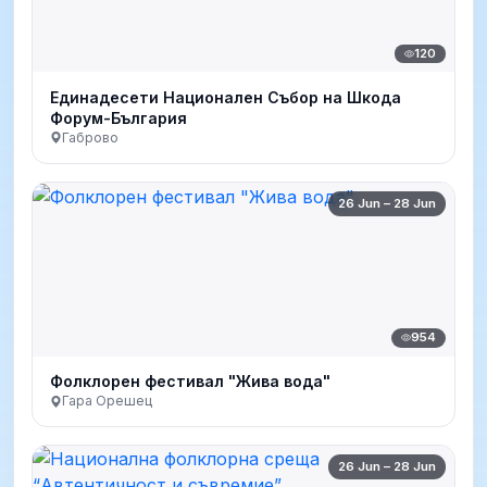
120
Единадесети Национален Събор на Шкода
Форум-България
Габрово
26 Jun – 28 Jun
954
Фолклорен фестивал "Жива вода"
Гара Орешец
26 Jun – 28 Jun