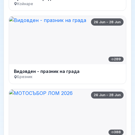
Койнаре
26 Jun – 28 Jun
289
Видовден - празник на града
Брезник
26 Jun – 28 Jun
388