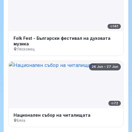
141
Folk Fest - Български фестивал на духовата
музика
Лясковец
26 Jun – 27 Jun
72
Национален събор на читалищата
Бяла