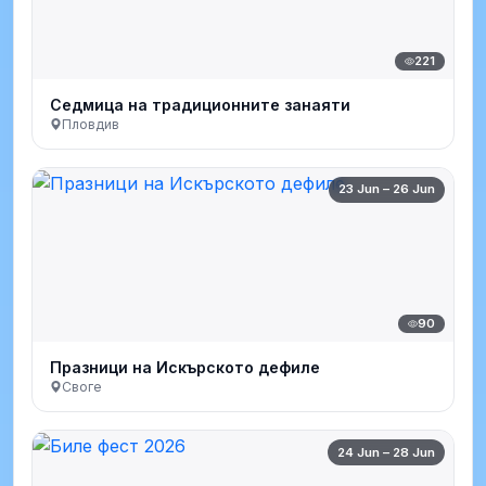
221
Седмица на традиционните занаяти
Пловдив
23 Jun – 26 Jun
90
Празници на Искърското дефиле
Своге
24 Jun – 28 Jun