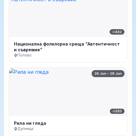
432
Национална фолклорна среща “Автентичност
и съвремие”
Попово
26 Jun – 29 Jun
333
Рила ни гледа
Дупница