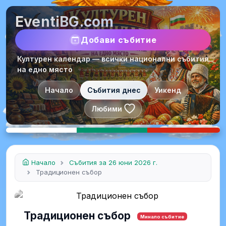
EventiBG.com
Добави събитие
Културен календар — всички национални събития
на едно място
Начало
Събития днес
Уикенд
Любими
Начало
Събития за 26 юни 2026 г.
Традиционен събор
Традиционен събор
Минало събитие