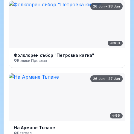
26 Jun – 28 Jun
369
Фолклорен събор "Петровка китка"
Велики Преслав
26 Jun – 27 Jun
96
На Армане Тъпане
Разград