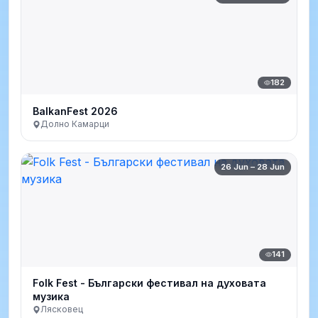
182
BalkanFest 2026
Долно Камарци
26 Jun – 28 Jun
141
Folk Fest - Български фестивал на духовата
музика
Лясковец