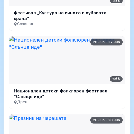
38
Фестивал „Култура на виното и хубавата
храна“
Созопол
26 Jun – 27 Jun
68
Национален детски фолклорен фестивал
"Слънце иде"
Дрен
26 Jun – 28 Jun