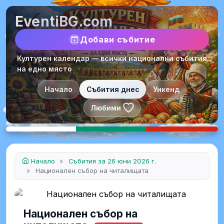
EventiBG.com
Добави събитие
Културен календар — всички национални събития
на едно място
Начало
Събития днес
Уикенд
Любими
Начало
Събития за 26 юни 2026 г.
Национален събор на читалищата
Национален събор на