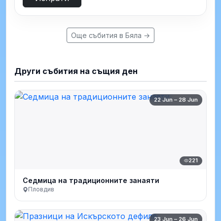
Още събития в Бяла →
Други събития на същия ден
22 Jun – 28 Jun
221
Седмица на традиционните занаяти
Пловдив
23 Jun – 26 Jun