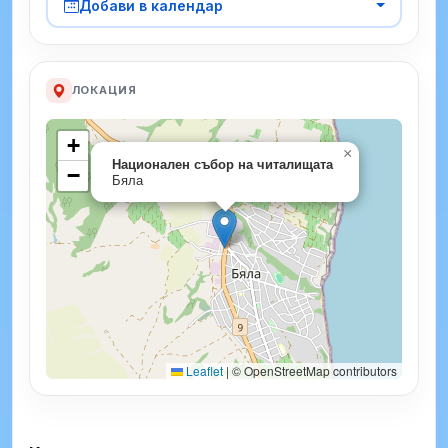
Добави в календар
ЛОКАЦИЯ
+
×
Национален събор на читалищата
−
Бяла
Leaflet
|
© OpenStreetMap contributors