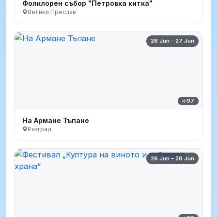
Фолклорен събор "Петровка китка"
Велики Преслав
26 Jun – 27 Jun
97
На Армане Тъпане
Разград
26 Jun – 28 Jun