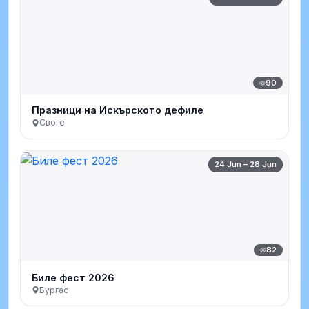
90
Празници на Искърското дефиле
Своге
24 Jun – 28 Jun
82
Биле фест 2026
Бургас