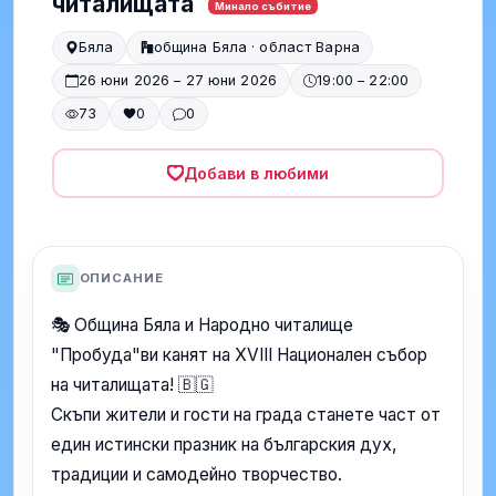
читалищата
Минало събитие
Бяла
община Бяла · област Варна
26 юни 2026 – 27 юни 2026
19:00 – 22:00
73
0
0
Добави в любими
ОПИСАНИЕ
🎭 Община Бяла и Народно читалище
"Пробуда"ви канят на XVIII Национален събор
на читалищата! 🇧🇬
Скъпи жители и гости на града станете част от
един истински празник на българския дух,
традиции и самодейно творчество.