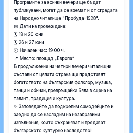
Програмите за всички вечери ще бъдат
публикувани, могат да се вземат и от сградата
на Народно читалище "Пробуда-1928".
📅 Дати на провеждане:
🗓️ 19 и 20 юни
🗓️ 26 и 27 юни
🕖 Начален час: 19:00 ч.
📍 Място: площад „Европа“
В продължение на четири вечери читалищни
състави от цялата страна ще представят
богатството на българския фолклор, музика,
танци и обичаи, превръщайки Бяла в сцена на
талант, традиция и култура.
✨ Заповядайте да подкрепим самодейците и
заедно да се насладим на незабравими
изпълнения, които съхраняват и предават
българското културно наследство!