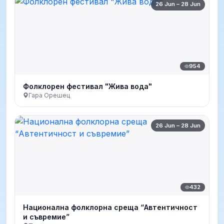
26 Jun – 28 Jun
954
Фолклорен фестивал "Жива вода"
Гара Орешец
26 Jun – 28 Jun
432
Национална фолклорна среща “Автентичност
и съвремие”