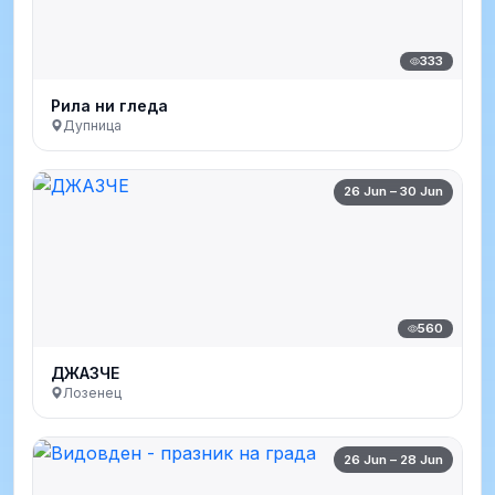
333
Рила ни гледа
Дупница
26 Jun – 30 Jun
560
ДЖАЗЧЕ
Лозенец
26 Jun – 28 Jun