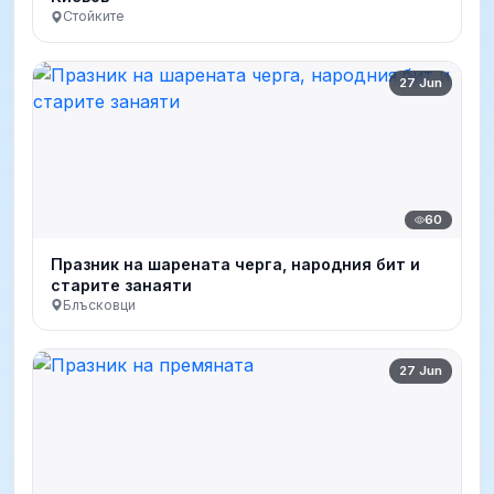
Стойките
27 Jun
60
Празник на шарената черга, народния бит и
старите занаяти
Блъсковци
27 Jun