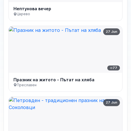
Нептунова вечер
Царево
27 Jun
77
Празник на житото - Пътат на хляба
Преславен
27 Jun