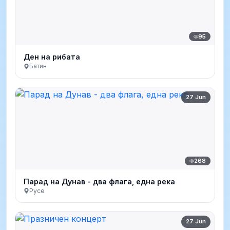
95
Ден на рибата
Батин
27 Jun
268
Парад на Дунав - два флага, една река
Русе
27 Jun