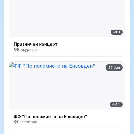
81
Празничен концерт
Божурище
27 Jun
44
ФФ "По поломието на Еньовден"
Басарбово