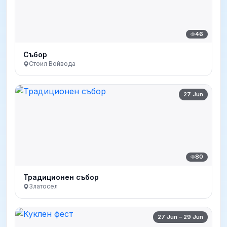
46
Събор
Стоил Войвода
27 Jun
80
Традиционен събор
Златосел
27 Jun – 29 Jun