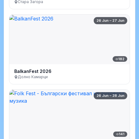
Стара Загора
26 Jun – 27 Jun
182
BalkanFest 2026
Долно Камарци
26 Jun – 28 Jun
141