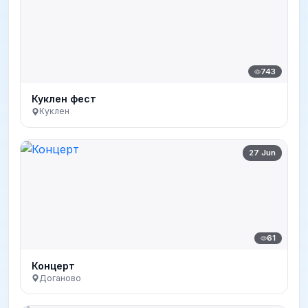
743
Куклен фест
Куклен
27 Jun
61
Концерт
Доганово