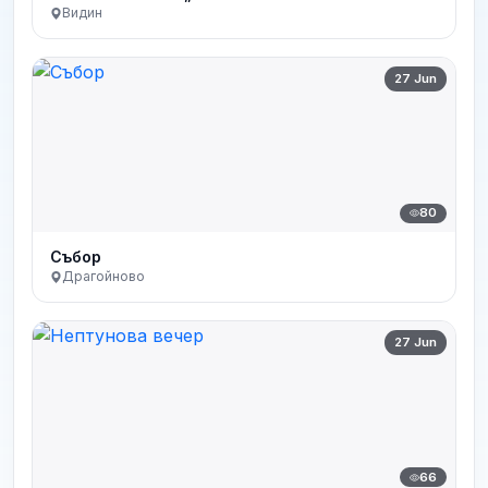
Видин
27 Jun
80
Събор
Драгойново
27 Jun
66