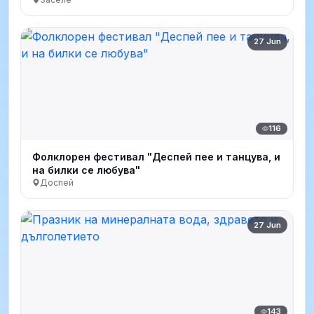
27 Jun
116
Фолклорен фестивал "Деспей пее и танцува, и
на билки се любува"
Доспей
27 Jun
143