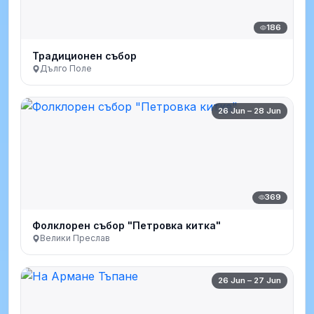
186
Традиционен събор
Дълго Поле
26 Jun – 28 Jun
369
Фолклорен събор "Петровка китка"
Велики Преслав
26 Jun – 27 Jun