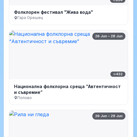
Фолклорен фестивал "Жива вода"
Гара Орешец
26 Jun – 28 Jun
432
Национална фолклорна среща “Автентичност
и съвремие”
Попово
26 Jun – 29 Jun