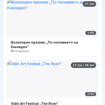
27 Jun
132
Фолклорен празник „По поломието на
Еньовден“
Басарбово
27 Jun – 28 Jun
174
Vidin Art Festival „The River“