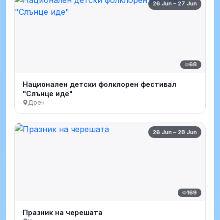
26 Jun – 27 Jun
68
Национален детски фолклорен фестивал
"Слънце иде"
Дрен
26 Jun – 28 Jun
169
Празник на черешата