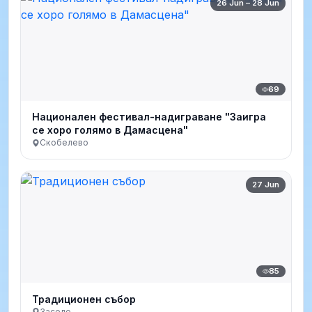
26 Jun – 28 Jun
69
Национален фестивал-надиграване "Заигра
се хоро голямо в Дамасцена"
Скобелево
27 Jun
85
Традиционен събор
Заселе