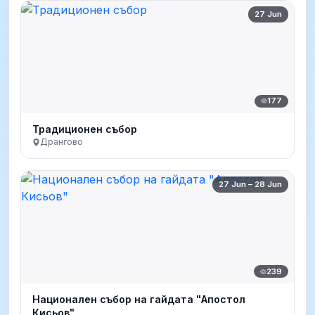
27 Jun
177
Традиционен събор
Дрангово
27 Jun – 28 Jun
239
Национален събор на гайдата "Апостол
Кисьов"