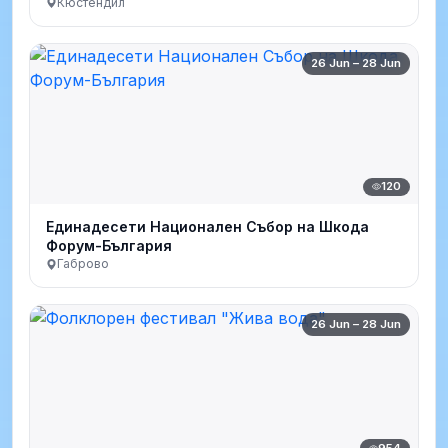
Кюстендил
26 Jun – 28 Jun
120
Единадесети Национален Събор на Шкода
Форум-България
Габрово
26 Jun – 28 Jun
954