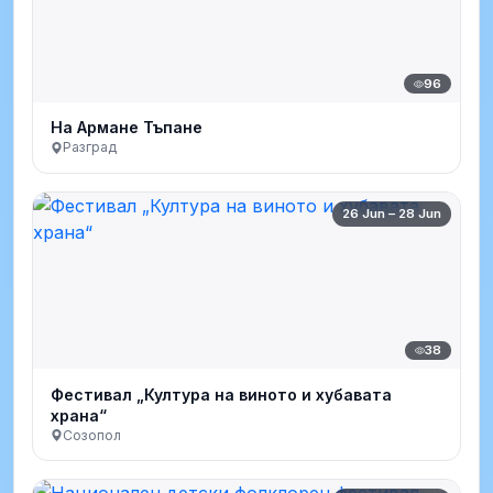
96
На Армане Тъпане
Разград
26 Jun – 28 Jun
38
Фестивал „Култура на виното и хубавата
храна“
Созопол