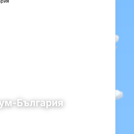
рум-България
0