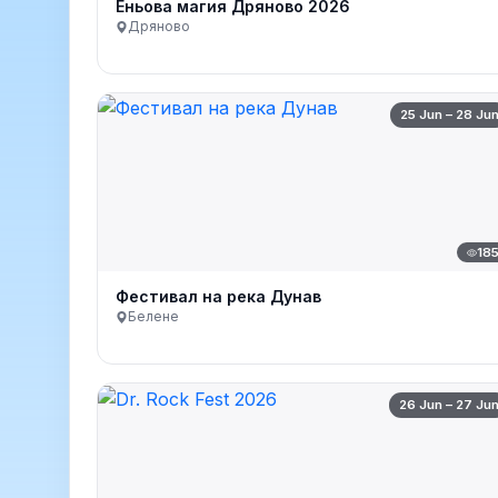
Еньова магия Дряново 2026
Дряново
25 Jun – 28 Ju
18
Фестивал на река Дунав
Белене
26 Jun – 27 Ju