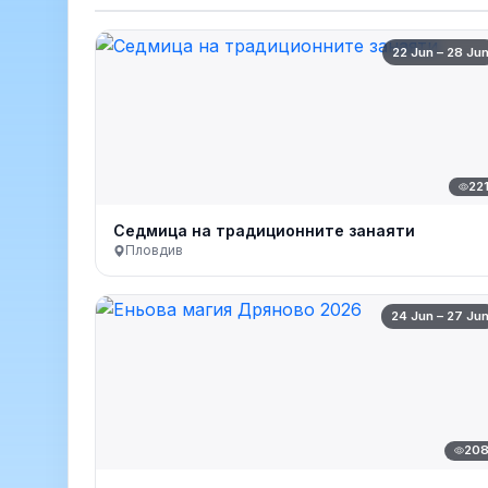
22 Jun – 28 Ju
22
Седмица на традиционните занаяти
Пловдив
24 Jun – 27 Ju
20