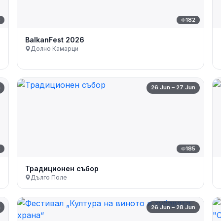
8
182
BalkanFest 2026
Долно Камарци
n
26 Jun – 27 Jun
3
185
Традиционен събор
Дълго Поле
n
26 Jun – 28 Jun