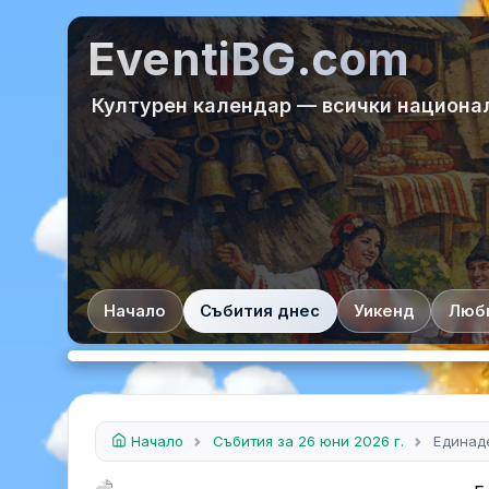
EventiBG.com
Културен календар — всички национа
Начало
Събития днес
Уикенд
Люб
Начало
Събития за 26 юни 2026 г.
Единад