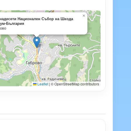
×
надесети Национален Събор на Шкода
ум-България
ово
Leaflet
|
© OpenStreetMap contributors