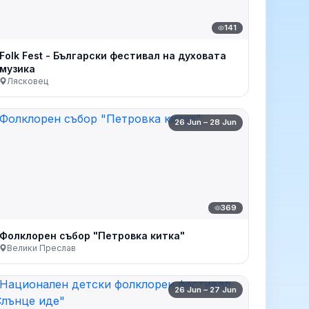
141
Folk Fest - Български фестивал на духовата
музика
Лясковец
26 Jun – 28 Jun
369
Фолклорен събор "Петровка китка"
Велики Преслав
26 Jun – 27 Jun