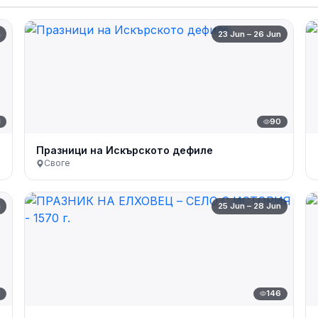
n
23 Jun – 26 Jun
1
90
Празници на Искърското дефиле
Своге
n
25 Jun – 28 Jun
8
146