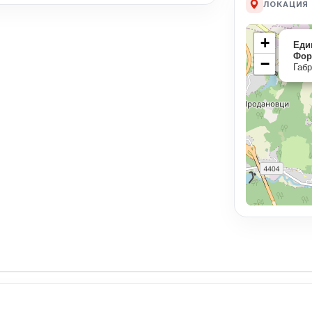
ЛОКАЦИЯ
+
Еди
Фор
−
Габр