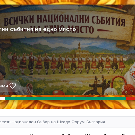
лни събития на едно място
ими
есети Национален Събор на Шкода Форум-България