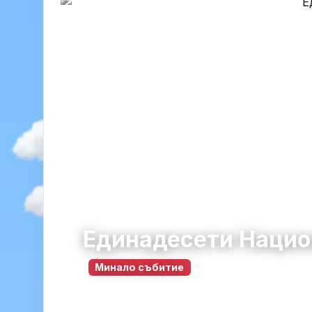
Единадесети Нацио
Минало събитие
Габрово
община Габрово · област Габро