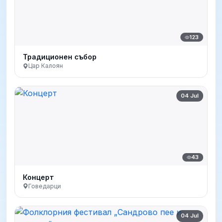
123
Традиционен събор
Цар Калоян
04 Jul
43
Концерт
Говедарци
04 Jul