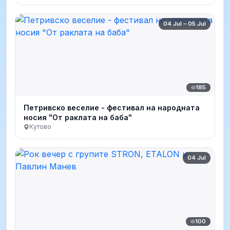
04 Jul – 05 Jul
185
Петривско веселие - фестивал на народната
носия "От раклата на баба"
Кутово
04 Jul
100