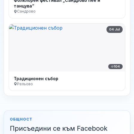
Фолклорен фестивал „Сандрово пее и
танцува“
Сандрово
04 Jul
104
Традиционен събор
Рельово
ОБЩНОСТ
Присъедини се към Facebook