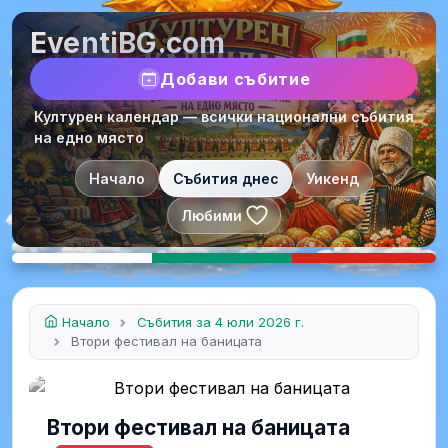
EventiBG.com
Добави събитие
Културен календар — всички национални събития
на едно място
Начало
Събития днес
Уикенд
Любими
Начало
Събития за 4 юли 2026 г.
Втори фестивал на баницата
Втори фестивал на баницата