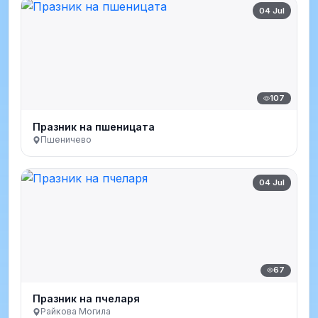
04 Jul
107
Празник на пшеницата
Пшеничево
04 Jul
67
Празник на пчеларя
Райкова Могила