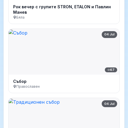
Рок вечер с групите STRON, ETALON и Павлин
Манев
Бяла
04 Jul
67
Събор
Православен
04 Jul