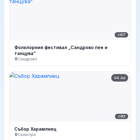
67
Фолклорния фестивал „Сандрово пее и
танцува“
Сандрово
04 Jul
93
Събор Харамлиец
Силистра