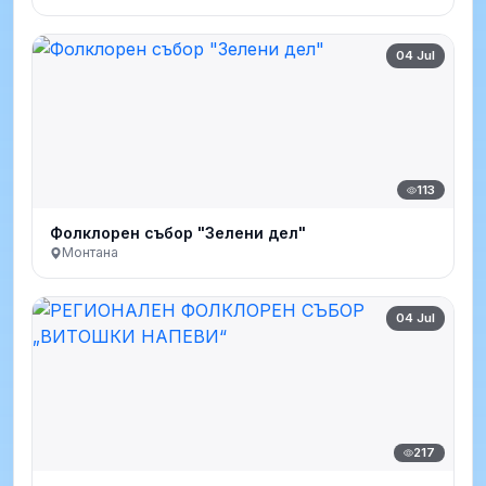
04 Jul
113
Фолклорен събор "Зелени дел"
Монтана
04 Jul
217