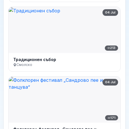
04 Jul
213
Традиционен събор
Смолско
04 Jul
171