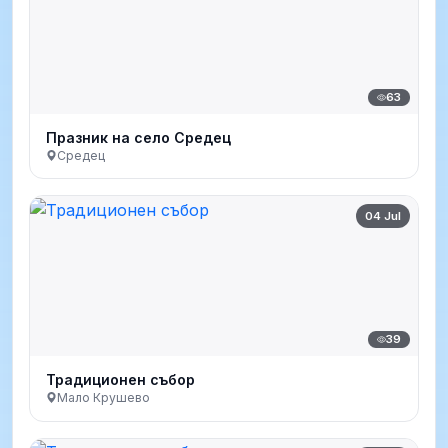
63
Празник на село Средец
Средец
04 Jul
39
Традиционен събор
Мало Крушево