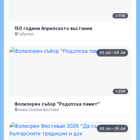
705
150 години Априлското въстание
Габрово
03 Jul – 04 Jul
239
Фолклорен събор "Родопска памет"
хижа Скални мостове
03 Jul – 05 Jul