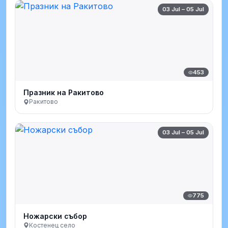
03 Jul – 05 Jul
453
Празник на Ракитово
Ракитово
03 Jul – 05 Jul
775
Ножарски събор
Костенец село