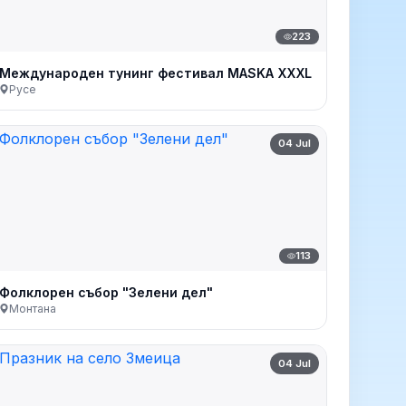
223
Международен тунинг фестивал MASKA XXXL
Русе
04 Jul
113
Фолклорен събор "Зелени дел"
Монтана
04 Jul