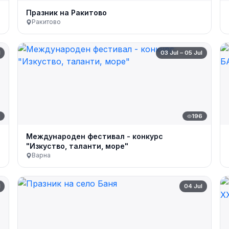
Празник на Ракитово
Ракитово
l
03 Jul – 05 Jul
8
196
Международен фестивал - конкурс
"Изкуство, таланти, море"
Варна
l
04 Jul