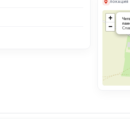
ЛОКАЦИЯ
+
Чет
паме
−
Сла