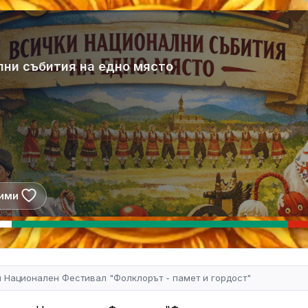
лни събития на едно място
ими
 Национален Фестивал "Фолклорът - памет и гордост"