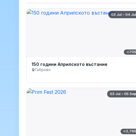
03 Jul – 04 Ju
70
150 години Априлското въстание
Габрово
03 Jul – 05 Se
2,76