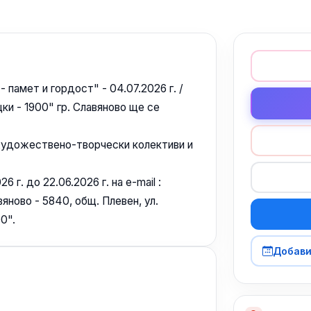
памет и гордост" - 04.07.2026 г. /
ки - 1900" гр. Славяново ще се
художествено-творчески колективи и
 г. до 22.06.2026 г. на e-mail :
авяново - 5840, общ. Плевен, ул.
0".
Добави