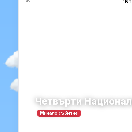
Четвърти Национале
Минало събитие
Славяново
община Плевен · област Плев