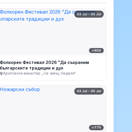
03 Jul – 05 Jul
656
Фолкорен Фестивал 2026 "Да съхраним
българските традиции и дух
Араповски манастир ,,Св. вмчц. Неделя"
03 Jul – 05 Jul
775