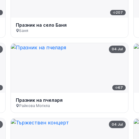
0
207
Празник на село Баня
Баня
l
04 Jul
8
67
Празник на пчеларя
Райкова Могила
l
04 Jul