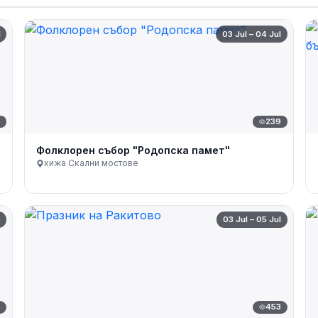
l
03 Jul – 04 Jul
5
239
Фолклорен събор "Родопска памет"
хижа Скални мостове
p
03 Jul – 05 Jul
5
453