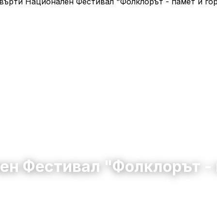
н Фестивал "Фолклорът - 
ен
4 юли 2026
10:00 – 22:00
260
0
0