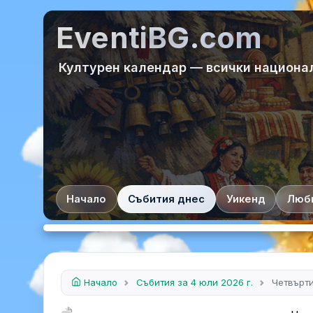
EventiBG.com
Културен календар — всички национа
Начало
Събития днес
Уикенд
Люб
Начало
Събития за 4 юли 2026 г.
Четвърти