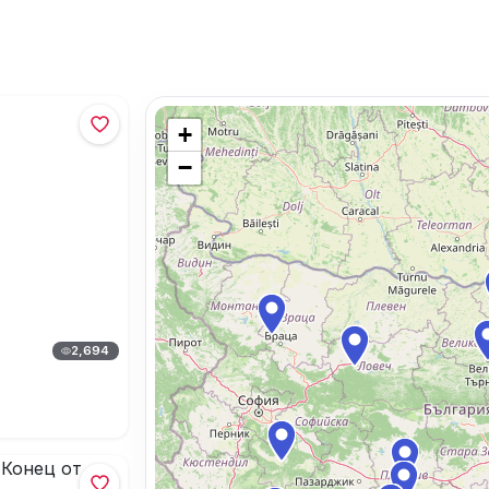
+
−
2,694