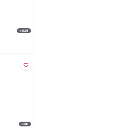
628
48