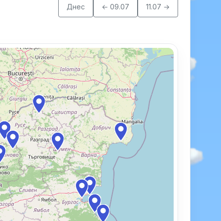
Днес
← 09.07
11.07 →