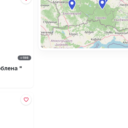
198
облена "