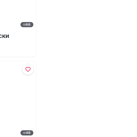
66
ски
48