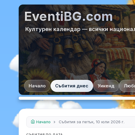
EventiBG.com
Културен календар — всички национа
Начало
Събития днес
Уикенд
Люб
Начало
Събития за петък, 10 юли 2026 г.
СЪБИТИЯ ПО ДАТА