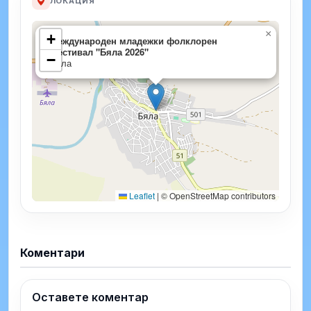
ЛОКАЦИЯ
×
+
Международен младежки фолклорен
фестивал "Бяла 2026"
−
Бяла
Leaflet
|
© OpenStreetMap contributors
Коментари
Оставете коментар