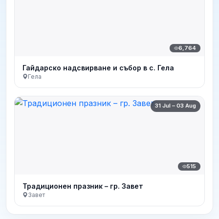
6,764
Гайдарско надсвирване и събор в с. Гела
Гела
31 Jul – 03 Aug
515
Традиционен празник – гр. Завет
Завет