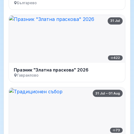
Българево
31 Jul
422
Празник "Златна праскова" 2026
Гавраилово
31 Jul – 01 Aug
73