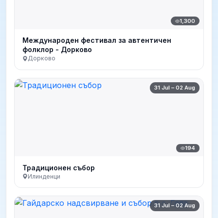
1,300
Международен фестивал за автентичен
фолклор - Дорково
Дорково
31 Jul – 02 Aug
194
Традиционен събор
Илинденци
31 Jul – 02 Aug