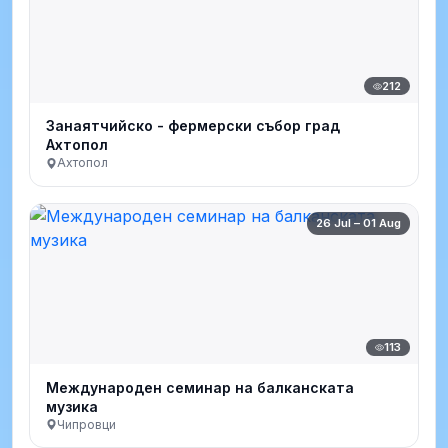
212
Занаятчийско - фермерски събор град
Ахтопол
Ахтопол
26 Jul – 01 Aug
113
Международен семинар на балканската
музика
Чипровци