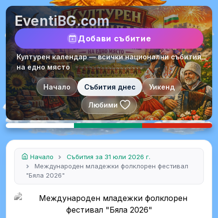
EventiBG.com
Добави събитие
Културен календар — всички национални събития
на едно място
Начало
Събития днес
Уикенд
Любими
Начало
Събития за 31 юли 2026 г.
Международен младежки фолклорен фестивал
"Бяла 2026"