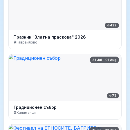
422
Празник "Златна праскова" 2026
Гавраилово
31 Jul – 01 Aug
73
Традиционен събор
Калиманци
31 Jul – 02 Aug