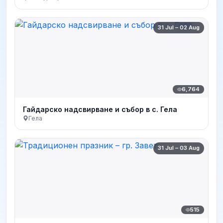
31 Jul – 02 Aug
6,764
Гайдарско надсвирване и събор в с. Гела
Гела
31 Jul – 03 Aug
515