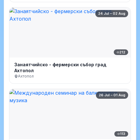
24 Jul – 02 Aug
212
Занаятчийско - фермерски събор град
Ахтопол
Ахтопол
26 Jul – 01 Aug
113