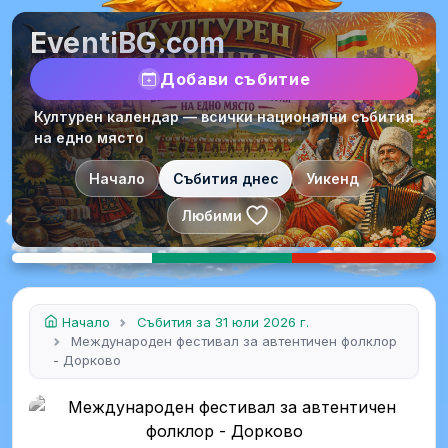
EventiBG.com
Добави събитие
Културен календар — всички национални събития
на едно място
Начало
Събития днес
Уикенд
Любими
Начало
Събития за 31 юли 2026 г.
Международен фестивал за автентичен фолклор
- Дорково