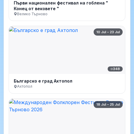
Първи национален фестивал на гоблена "
Конец от вековете "
Велико Търново
10 Jul – 23 Jul
348
Българско е град Ахтопол
Ахтопол
18 Jul – 25 Jul