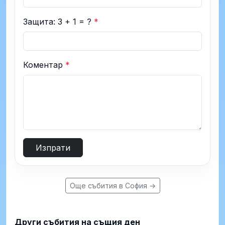
Защита: 3 + 1 = ?
*
Коментар
*
Изпрати
Още събития в София →
Други събития на същия ден