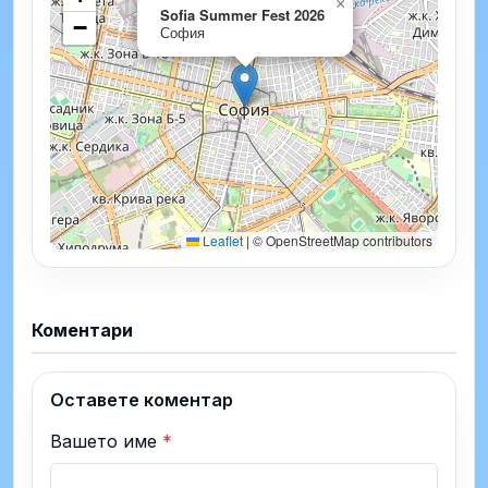
×
Sofia Summer Fest 2026
−
София
Leaflet
|
© OpenStreetMap contributors
Коментари
Оставете коментар
Вашето име
*