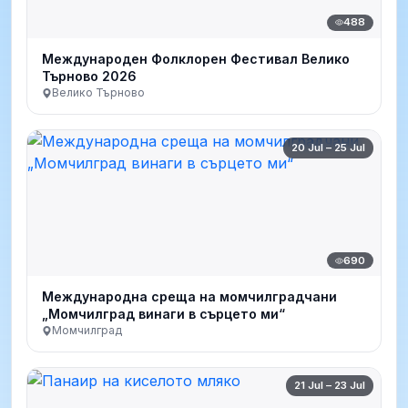
488
Международен Фолклорен Фестивал Велико
Търново 2026
Велико Търново
20 Jul – 25 Jul
690
Международна среща на момчилградчани
„Момчилград винаги в сърцето ми“
Момчилград
21 Jul – 23 Jul