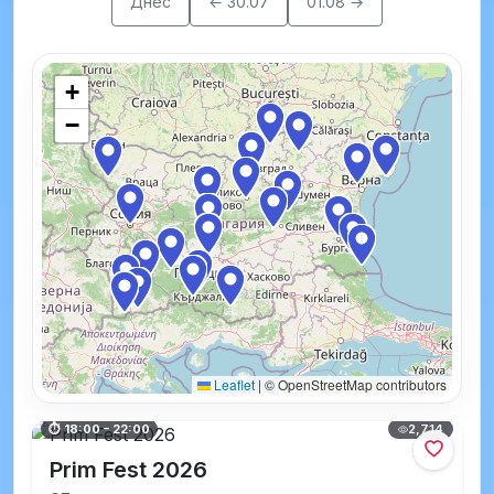
Днес
← 30.07
01.08 →
+
−
Leaflet
|
© OpenStreetMap contributors
2,714
⏱ 18:00 – 22:00
Prim Fest 2026