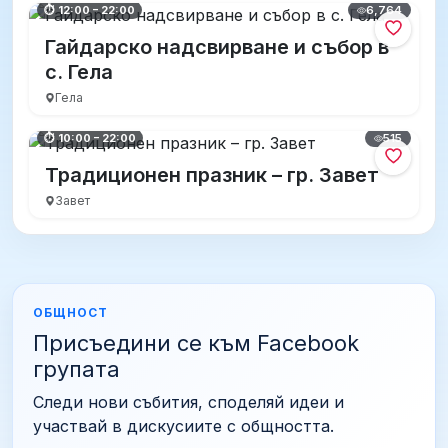
6,764
⏱ 12:00 – 22:00
Гайдарско надсвирване и събор в
с. Гела
Гела
515
⏱ 10:00 – 22:00
Традиционен празник – гр. Завет
Завет
ОБЩНОСТ
Присъедини се към Facebook
групата
Следи нови събития, споделяй идеи и
участвай в дискусиите с общността.