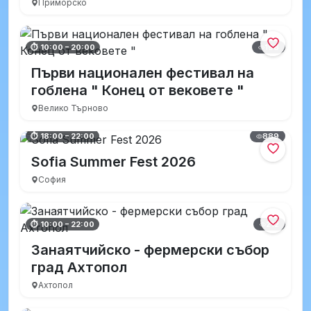
Приморско
198
⏱ 10:00 – 20:00
Първи национален фестивал на
гоблена " Конец от вековете "
Велико Търново
889
⏱ 18:00 – 22:00
Sofia Summer Fest 2026
София
212
⏱ 10:00 – 22:00
Занаятчийско - фермерски събор
град Ахтопол
Ахтопол