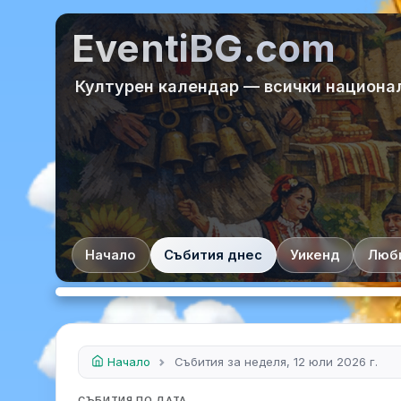
EventiBG.com
Културен календар — всички национа
Начало
Събития днес
Уикенд
Люб
Начало
Събития за неделя, 12 юли 2026 г.
СЪБИТИЯ ПО ДАТА