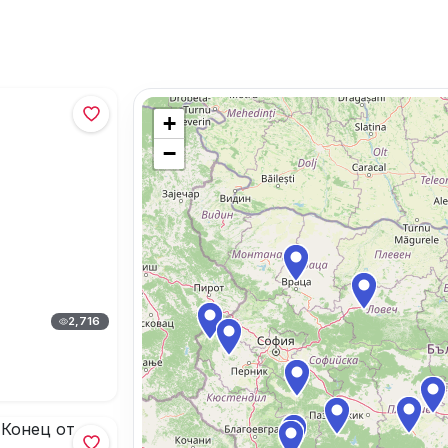
+
−
2,716