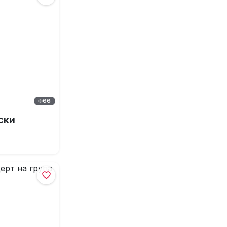
66
ски