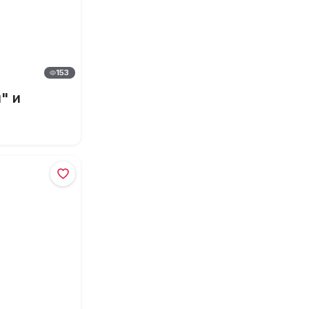
153
" и