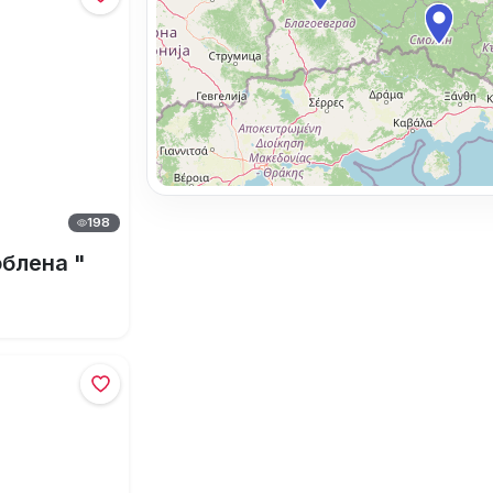
198
облена "