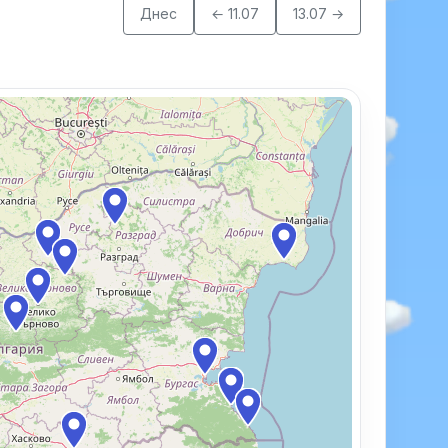
Днес
← 11.07
13.07 →