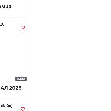
емия
380
АЛ 2026