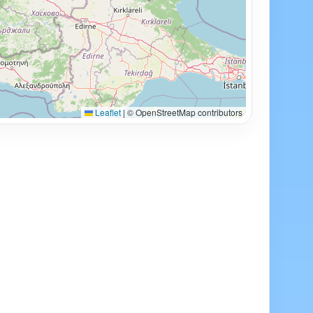
Leaflet
|
© OpenStreetMap contributors