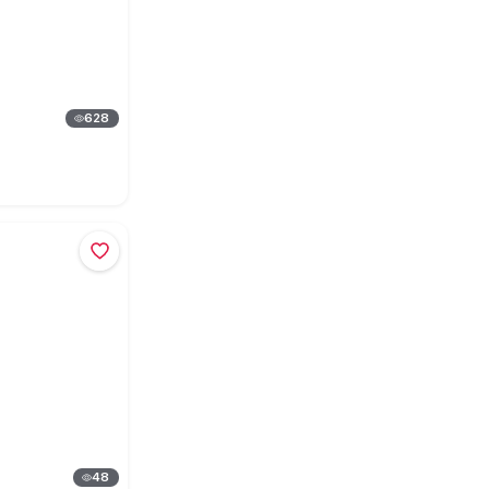
628
48