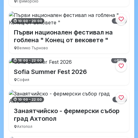
Приморско
198
⏱ 10:00 – 20:00
Първи национален фестивал на
гоблена " Конец от вековете "
Велико Търново
895
⏱ 18:00 – 22:00
Sofia Summer Fest 2026
София
212
⏱ 10:00 – 22:00
Занаятчийско - фермерски събор
град Ахтопол
Ахтопол