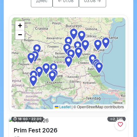
Днес
← 01.08
03.08 →
+
−
Leaflet
|
© OpenStreetMap contributors
2,725
⏱ 18:00 – 22:00
Prim Fest 2026