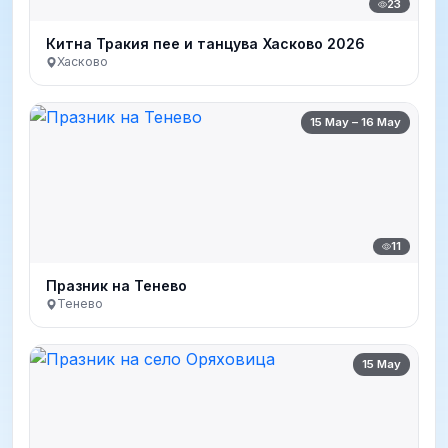
23
Китна Тракия пее и танцува Хасково 2026
Хасково
15 May – 16 May
11
Празник на Тенево
Тенево
15 May