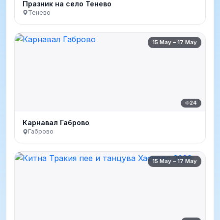
Празник на село Тенево
Тенево
15 May – 17 May
24
Карнавал Габрово
Габрово
15 May – 17 May