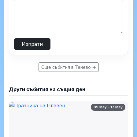
Изпрати
Още събития в Тенево →
Други събития на същия ден
09 May – 17 May