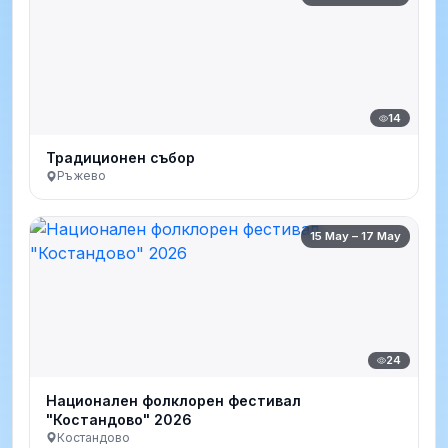
14
Традиционен събор
Ръжево
15 May – 17 May
24
Национален фолклорен фестивал
"Костандово" 2026
Костандово