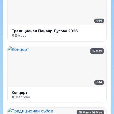
14
Традиционен Панаир Дулово 2026
Дулово
15 May
14
Концерт
Севлиево
15 May – 16 May