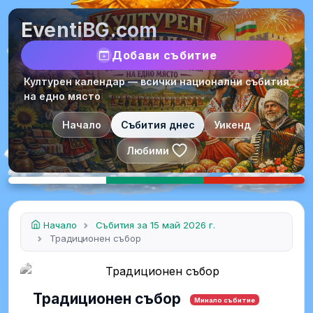
EventiBG.com
Добави събитие
Културен календар — всички национални събития
на едно място
Начало
Събития днес
Уикенд
Любими
Начало
Събития за 15 май 2026 г.
Традиционен събор
Традиционен събор
Минало събитие