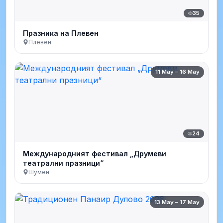
35
Празника на Плевен
Плевен
11 May – 16 May
24
Международният фестивал „Друмеви
театрални празници“
Шумен
13 May – 17 May