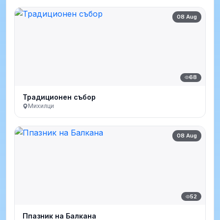
08 Aug
68
Традиционен събор
Михилци
08 Aug
52
Ппазник на Балкана