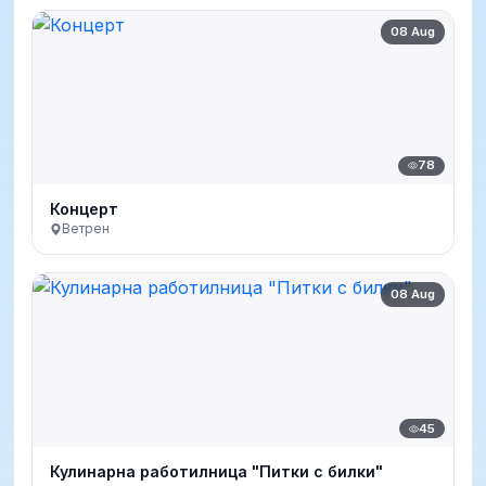
08 Aug
78
Концерт
Ветрен
08 Aug
45
Кулинарна работилница "Питки с билки"