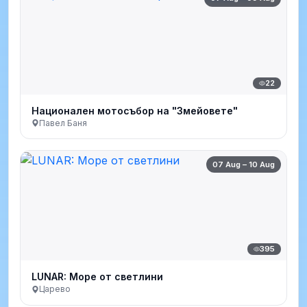
22
Национален мотосъбор на "Змейовете"
Павел Баня
07 Aug – 10 Aug
395
LUNAR: Море от светлини
Царево