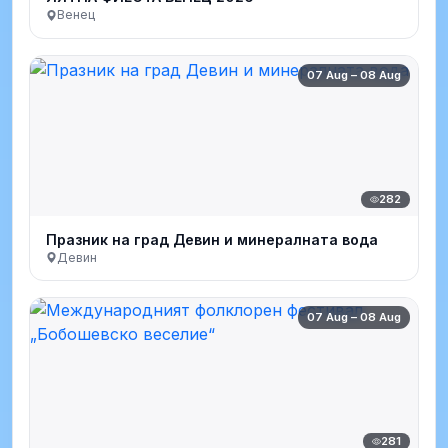
Венец
07 Aug – 08 Aug
282
Празник на град Девин и минералната вода
Девин
07 Aug – 08 Aug
281