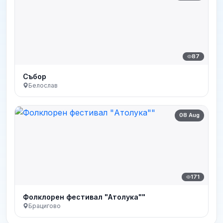
87
Събор
Белослав
08 Aug
171
Фолклорен фестивал "Атолука""
Брацигово