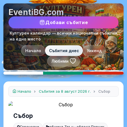
EventiBG.com
Добави събитие
Културен календар — всички национални събития
на едно място
Начало
Събития днес
Уикенд
Любими
Начало
Събития за 8 август 2026 г.
Събор
Събор
Горочевци
община Трън · област Перник