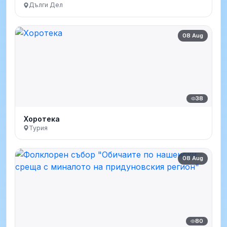
Дълги Дел
08 Aug
38
Хоротека
Турия
08 Aug
80