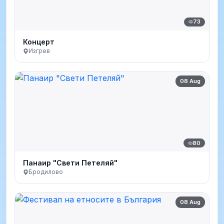
73
Концерт
Изгрев
08 Aug
80
Панаир "Свети Петеляй"
Бродилово
08 Aug