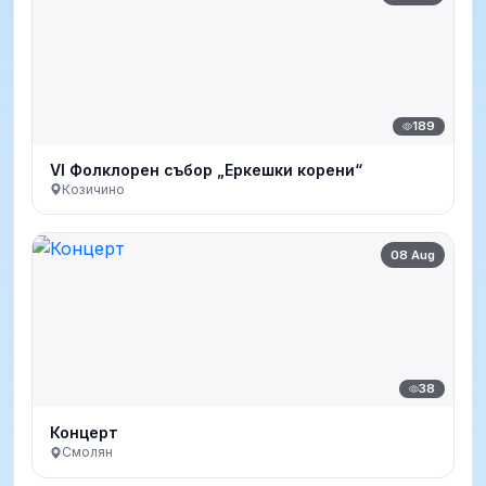
189
VI Фолклорен събор „Еркешки корени“
Козичино
08 Aug
38
Концерт
Смолян