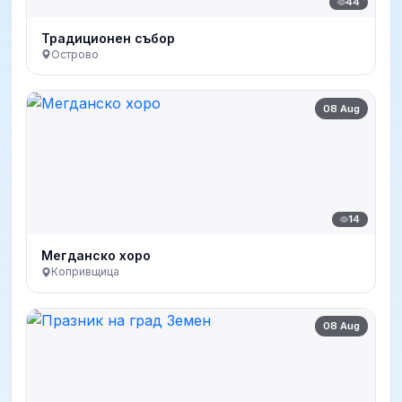
44
Традиционен събор
Острово
08 Aug
14
Мегданско хоро
Копривщица
08 Aug