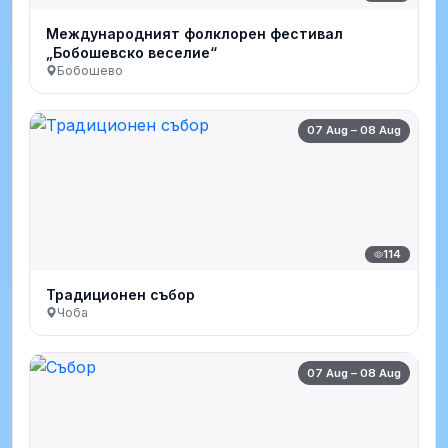
Международният фолклорен фестивал
„Бобошевско веселие“
Бобошево
07 Aug – 08 Aug
114
Традиционен събор
Чоба
07 Aug – 08 Aug