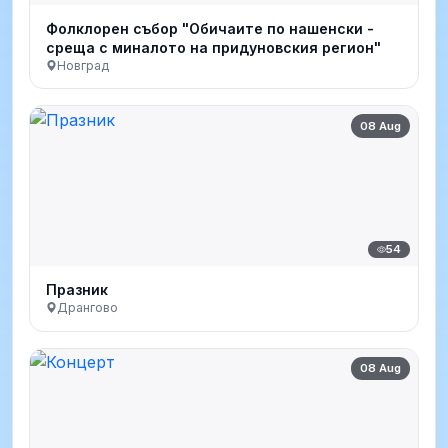
Фолклорен събор "Обичаите по нашенски -
среща с миналото на придуновския регион"
Новград
08 Aug
54
Празник
Дрангово
08 Aug